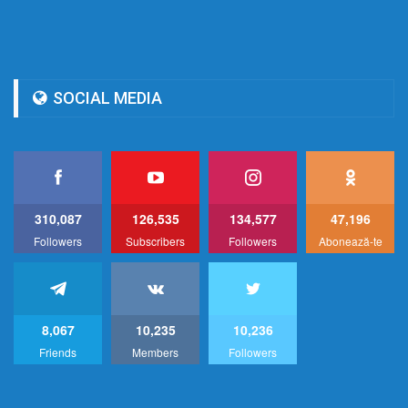
SOCIAL MEDIA
310,087
126,535
134,577
47,196
Followers
Subscribers
Followers
Abonează-te
8,067
10,235
10,236
Friends
Members
Followers