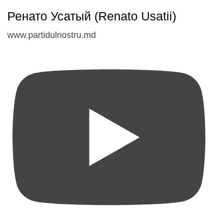
Ренато Усатый (Renato Usatii)
www.partidulnostru.md