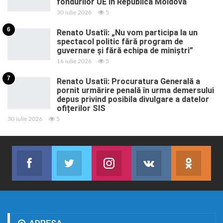
fondurilor UE în Republica Moldova
30 iulie 2026
5
6
Renato Usatîi: „Nu vom participa la un
spectacol politic fără program de
guvernare și fără echipa de miniștri”
16 iulie 2026
5
7
Renato Usatîi: Procuratura Generală a
pornit urmărire penală în urma demersului
depus privind posibila divulgare a datelor
ofițerilor SIS
30 iulie 2026
5
Facebook
Twitter
Instagram
VK
ok.r
Abonează-te
Join us on Twitter
Join us on Instagram
Abonează-te
Abon