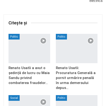
electrică
Citește și
Politic
Politic
Renato Usatîi a avut o
Renato Usatîi:
ședință de lucru cu Maia
Procuratura Generală a
Sandu privind
pornit urmărire penală
combaterea fraudelor…
în urma demersului
depus…
Social
Politic