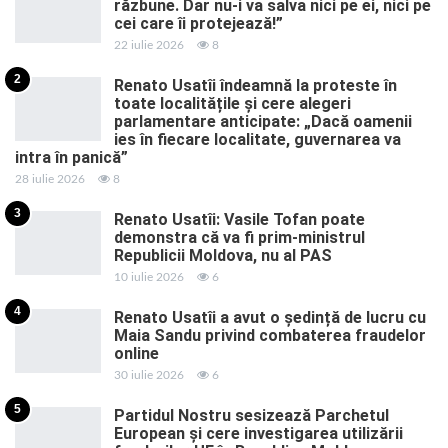
răzbune. Dar nu-i va salva nici pe ei, nici pe
cei care îi protejează!”
22 iulie 2026
8
2
Renato Usatîi îndeamnă la proteste în
toate localitățile și cere alegeri
parlamentare anticipate: „Dacă oamenii
ies în fiecare localitate, guvernarea va
intra în panică”
28 iulie 2026
8
3
Renato Usatîi: Vasile Tofan poate
demonstra că va fi prim-ministrul
Republicii Moldova, nu al PAS
10 iulie 2026
6
4
Renato Usatîi a avut o ședință de lucru cu
Maia Sandu privind combaterea fraudelor
online
30 iulie 2026
6
5
Partidul Nostru sesizează Parchetul
European și cere investigarea utilizării