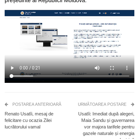
președinte al Republicii Moldova.
POSTAREA ANTERIOARĂ
URMĂTOAREA POSTARE
Renato Usatîi, mesaj de
Usatîi: Imediat după alegeri,
felicitare cu ocazia Zilei
Maia Sandu și guvernarea
lucrătorului vamal
vor majora tarifele pentru
gazele naturale și energia