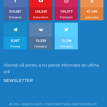
310,087
126,535
134,577
47,196
Followers
Subscribers
Followers
Subscribe
8,067
10,235
10,236
Friends
Followers
Followers
Abonați-vă pentru a nu pierde informația de ultima
oră
NEWSLETTER
© 2026 - RENATO USATÎI. TOATE DREPTURILE SUNT REZERVATE.