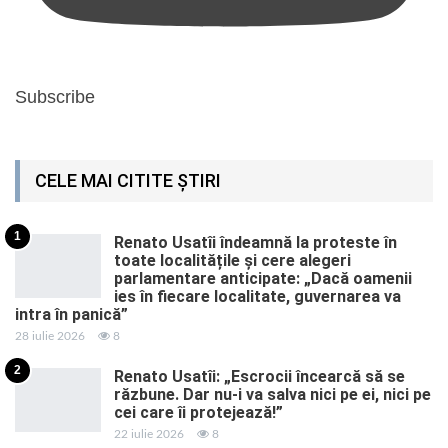
Subscribe
CELE MAI CITITE ȘTIRI
1
Renato Usatîi îndeamnă la proteste în
toate localitățile și cere alegeri
parlamentare anticipate: „Dacă oamenii
ies în fiecare localitate, guvernarea va
intra în panică”
28 iulie 2026
8
2
Renato Usatîi: „Escrocii încearcă să se
răzbune. Dar nu-i va salva nici pe ei, nici pe
cei care îi protejează!”
22 iulie 2026
8