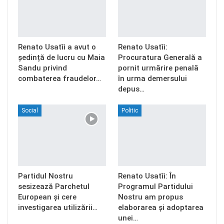
Renato Usatîi a avut o
Renato Usatîi:
ședință de lucru cu Maia
Procuratura Generală a
Sandu privind
pornit urmărire penală
combaterea fraudelor…
în urma demersului
depus…
Social
Politic
Partidul Nostru
Renato Usatîi: În
sesizează Parchetul
Programul Partidului
European și cere
Nostru am propus
investigarea utilizării…
elaborarea și adoptarea
unei…