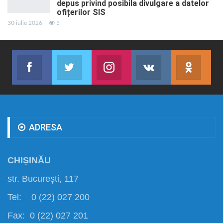
depus privind posibila divulgare a datelor
ofițerilor SIS
30 iulie 2026
5
Facebook
Twitter
Instagram
VK
ok.r
Abonează-te
Join us on Twitter
Join us on Instagram
Abonează-te
Abon
ADRESA
CHIȘINĂU
str. București, 117
Tel: 0 (22) 027 200
Fax: 0 (22) 027 201