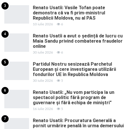
3
Renato Usatîi: Vasile Tofan poate
demonstra că va fi prim-ministrul
Republicii Moldova, nu al PAS
10 iulie 2026
6
4
Renato Usatîi a avut o ședință de lucru cu
Maia Sandu privind combaterea fraudelor
online
30 iulie 2026
6
5
Partidul Nostru sesizează Parchetul
European și cere investigarea utilizării
fondurilor UE în Republica Moldova
30 iulie 2026
5
6
Renato Usatîi: „Nu vom participa la un
spectacol politic fără program de
guvernare și fără echipa de miniștri”
16 iulie 2026
5
7
Renato Usatîi: Procuratura Generală a
pornit urmărire penală în urma demersului