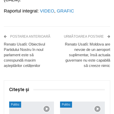
Raportul integral:
VIDEO
,
GRAFIC
POSTAREA ANTERIOARĂ
URMĂTOAREA POSTARE
Renato Usatîi: Obiectivul
Renato Usatîi: Moldova are
Partidului Nostru în noul
nevoie de un aeroport
parlament este să
suplimentar, însă actuala
corespundă maxim
guvernare nu este capabilă
așteptărilor cetățenilor
să creeze nimic
Citește și
Politic
Politic