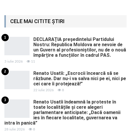
CELE MAI CITITE ȘTIRI
1
DECLARAȚIA președintelui Partidului
Nostru: Republica Moldova are nevoie de
un Guvern al profesioniștilor, nu de o nouă
împărțire a funcțiilor în cadrul PAS.
3 iulie 2026
11
2
Renato Usatîi: „Escrocii încearcă să se
răzbune. Dar nu-i va salva nici pe ei, nici pe
cei care îi protejează!”
22 iulie 2026
8
3
Renato Usatîi îndeamnă la proteste în
toate localitățile și cere alegeri
parlamentare anticipate: „Dacă oamenii
ies în fiecare localitate, guvernarea va
intra în panică”
28 iulie 2026
8