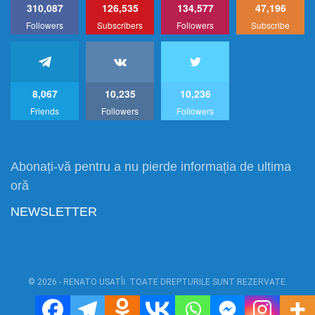
310,087
126,535
134,577
47,196
Followers
Subscribers
Followers
Subscribe
8,067
10,235
10,236
Friends
Followers
Followers
Abonați-vă pentru a nu pierde informația de ultima
oră
NEWSLETTER
© 2026 - RENATO USATÎI. TOATE DREPTURILE SUNT REZERVATE.
Power by:
RU1