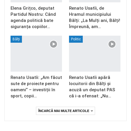
Elena Grițco, deputat
Renato Usatîi, de
Partidul Nostru: Când
Hramul municipiului
agenda politică bate
Bălți: „La Mulți ani, Bălți!
siguranța copiilor…
Împreună, am…
Bălți
Politic
Renato Usatîi: „Am făcut
Renato Usatîi apără
sute de proiecte pentru
locuitorii din Bălți și
oameni” – investiții în
acuză un deputat PAS
sport, copii…
că i-a ofensat: „Nu…
ÎNCARCĂ MAI MULTE ARTICOLE