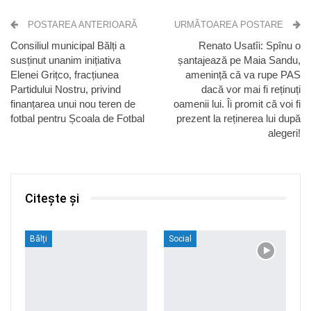
POSTAREA ANTERIOARĂ
URMĂTOAREA POSTARE
Consiliul municipal Bălți a
Renato Usatîi: Spînu o
susținut unanim inițiativa
șantajează pe Maia Sandu,
Elenei Grițco, fracțiunea
amenință că va rupe PAS
Partidului Nostru, privind
dacă vor mai fi reținuți
finanțarea unui nou teren de
oamenii lui. Îi promit că voi fi
fotbal pentru Școala de Fotbal
prezent la reținerea lui după
alegeri!
Citește și
Bălți
Social