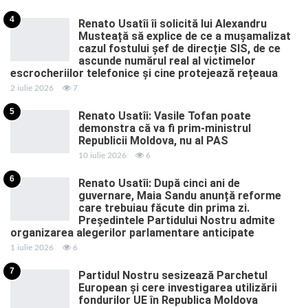
4
Renato Usatîi îi solicită lui Alexandru
Musteață să explice de ce a mușamalizat
cazul fostului șef de direcție SIS, de ce
ascunde numărul real al victimelor
escrocheriilor telefonice și cine protejează rețeaua
2 iulie 2026
7
5
Renato Usatîi: Vasile Tofan poate
demonstra că va fi prim-ministrul
Republicii Moldova, nu al PAS
10 iulie 2026
6
6
Renato Usatîi: După cinci ani de
guvernare, Maia Sandu anunță reforme
care trebuiau făcute din prima zi.
Președintele Partidului Nostru admite
organizarea alegerilor parlamentare anticipate
1 iulie 2026
6
7
Partidul Nostru sesizează Parchetul
European și cere investigarea utilizării
fondurilor UE în Republica Moldova