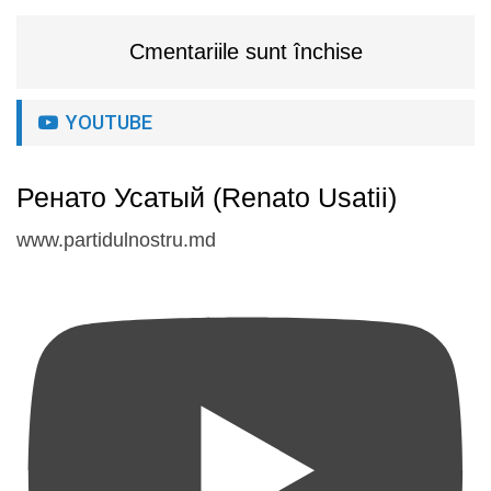
Cmentariile sunt închise
YOUTUBE
Ренато Усатый (Renato Usatii)
www.partidulnostru.md