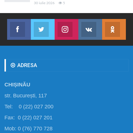
30 iulie 2026
5
Facebook
Twitter
Instagram
VK
ok.r
Abonează-te
Join us on Twitter
Join us on Instagram
Abonează-te
Abon
ADRESA
CHIȘINĂU
str. București, 117
Tel: 0 (22) 027 200
Fax: 0 (22) 027 201
Mob: 0 (76) 770 728