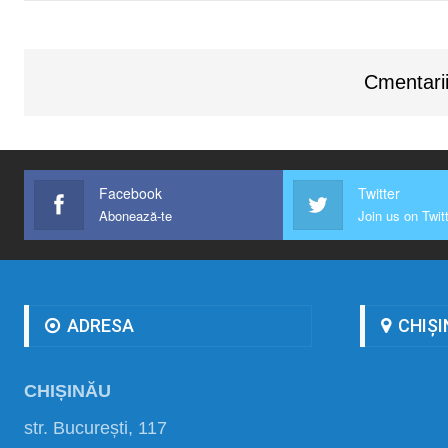
Cmentarii
Facebook
Twitter
Abonează-te
Join us on Twit
ADRESA
CHIȘI
CHIȘINĂU
str. București, 117