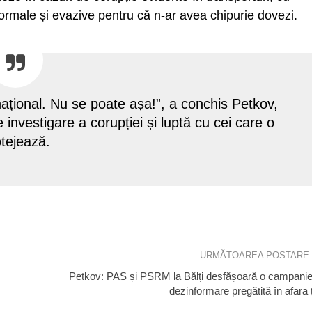
 formale și evazive pentru că n-ar avea chipurie dovezi.
 național. Nu se poate așa!”, a conchis Petkov,
 investigare a corupției și luptă cu cei care o
tejează.
URMĂTOAREA POSTARE
Petkov: PAS și PSRM la Bălți desfășoară o campanie
dezinformare pregătită în afara ț