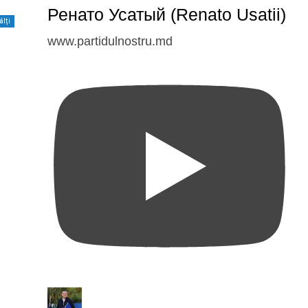
Ренато Усатый (Renato Usatii)
ălți
www.partidulnostru.md