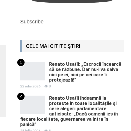
Subscribe
CELE MAI CITITE ȘTIRI
1
Renato Usatîi: „Escrocii încearcă
să se răzbune. Dar nu-i va salva
nici pe ei, nici pe cei care îi
protejează!”
22 iulie 2026
8
2
Renato Usatîi îndeamnă la
proteste în toate localitățile și
cere alegeri parlamentare
anticipate: „Dacă oamenii ies în
fiecare localitate, guvernarea va intra în
panică”
28 iulie 2026
8