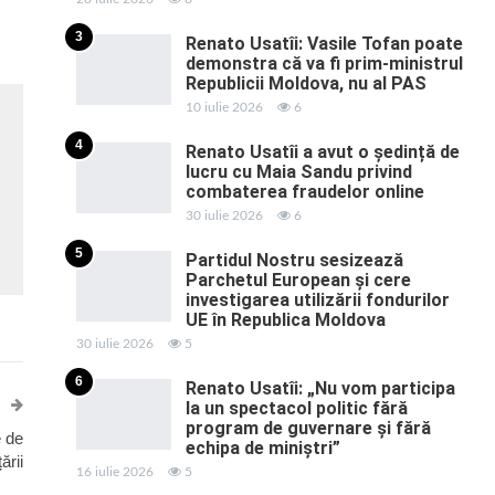
3
Renato Usatîi: Vasile Tofan poate
demonstra că va fi prim-ministrul
Republicii Moldova, nu al PAS
10 iulie 2026
6
4
Renato Usatîi a avut o ședință de
lucru cu Maia Sandu privind
combaterea fraudelor online
30 iulie 2026
6
5
Partidul Nostru sesizează
Parchetul European și cere
investigarea utilizării fondurilor
UE în Republica Moldova
30 iulie 2026
5
6
Renato Usatîi: „Nu vom participa
la un spectacol politic fără
program de guvernare și fără
 de
echipa de miniștri”
ării
16 iulie 2026
5