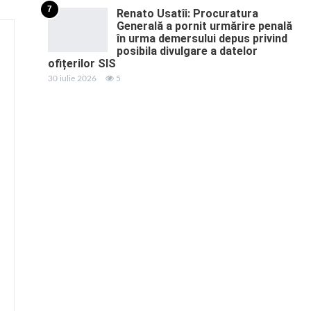
7
Renato Usatîi: Procuratura
Generală a pornit urmărire penală
în urma demersului depus privind
posibila divulgare a datelor
ofițerilor SIS
30 iulie 2026
5