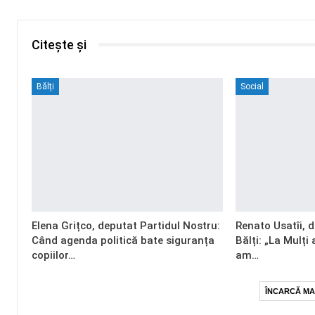
Citește și
Bălți
Social
Elena Grițco, deputat Partidul Nostru:
Renato Usatîi, 
Când agenda politică bate siguranța
Bălți: „La Mulți 
copiilor…
am…
ÎNCARCĂ MA