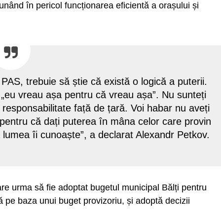
unând în pericol funcționarea eficientă a orașului și
PAS, trebuie să știe că există o logică a puterii.
că „eu vreau așa pentru că vreau așa”. Nu sunteți
i responsabilitate față de țară. Voi habar nu aveți
, pentru că dați puterea în mâna celor care provin
tă lumea îi cunoaște”, a declarat Alexandr Petkov.
 care urma să fie adoptat bugetul municipal Bălți pentru
 pe baza unui buget provizoriu, și adoptă decizii