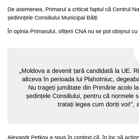
De asemenea, Primarul a criticat faptul că Centrul Na
ședinnțele Consiliului Municipal Bălți
În opinia Primarului, ofițerii CNA nu se pot obișnui cu
„Moldova a devenit țară candidată la UE. Rig
altceva în perioada lui Plahotniuc, degeaba
Nu trageți jumătate din Primărie acolo l
ședințele Consiliului, pentru că normele s
tratați legea cum doriți voi!”, 
Alexandr Petkov a spus în context că, în loc să acțion