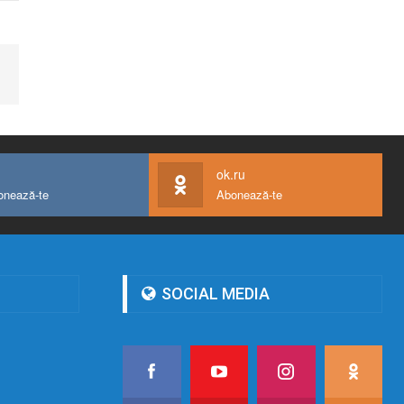
ok.ru
onează-te
Abonează-te
SOCIAL MEDIA