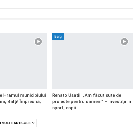
Bălți
de Hramul municipiului
Renato Usatîi: „Am făcut sute de
ani, Bălți! Împreună,
proiecte pentru oameni” – investiții în
sport, copii…
I MULTE ARTICOLE