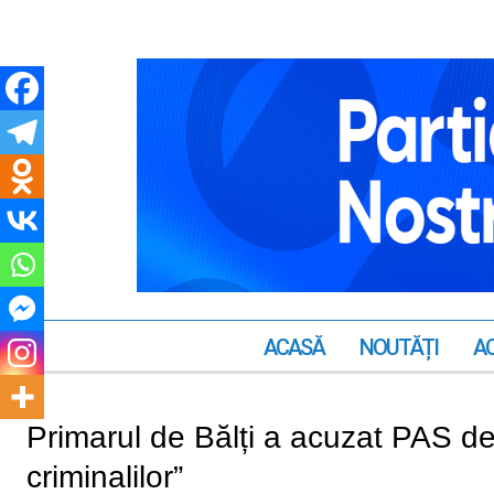
ACASĂ
NOUTĂȚI
AC
Primarul de Bălți a acuzat PAS d
criminalilor”