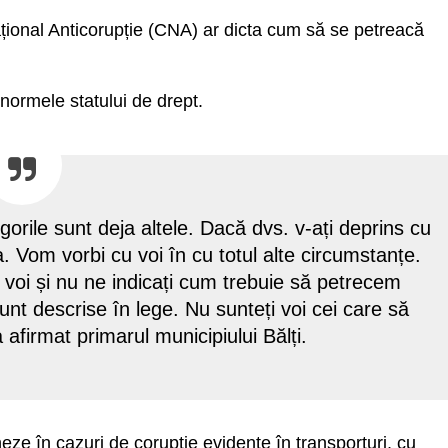
țional Anticorupție (CNA) ar dicta cum să se petreacă
 normele statului de drept.
orile sunt deja altele. Dacă dvs. v-ați deprins cu
. Vom vorbi cu voi în cu totul alte circumstanțe.
a voi și nu ne indicați cum trebuie să petrecem
unt descrise în lege. Nu sunteți voi cei care să
a afirmat primarul municipiului Bălți.
eze în cazuri de corupție evidente în transporturi, cu