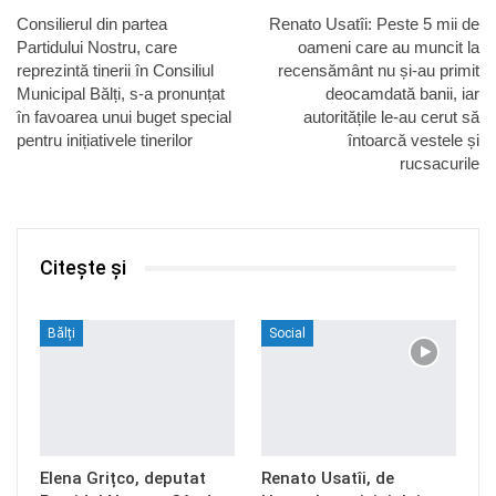
Consilierul din partea
Renato Usatîi: Peste 5 mii de
Partidului Nostru, care
oameni care au muncit la
reprezintă tinerii în Consiliul
recensământ nu și-au primit
Municipal Bălți, s-a pronunțat
deocamdată banii, iar
în favoarea unui buget special
autoritățile le-au cerut să
pentru inițiativele tinerilor
întoarcă vestele și
rucsacurile
Citește și
Bălți
Social
Elena Grițco, deputat
Renato Usatîi, de