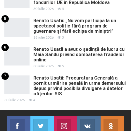
fondurilor UE în Republica Moldova
30 iulie 2026
5
5
Renato Usatîi: „Nu vom participa la un
spectacol politic fără program de
guvernare și fără echipa de miniștri”
16 iulie 2026
5
6
Renato Usatîi a avut o ședință de lucru cu
Maia Sandu privind combaterea fraudelor
online
30 iulie 2026
5
7
Renato Usatîi: Procuratura Generală a
pornit urmărire penală în urma demersului
depus privind posibila divulgare a datelor
ofițerilor SIS
30 iulie 2026
4
Facebook
Twitter
Instagram
VK
ok.r
Abonează-te
Join us on Twitter
Join us on Instagram
Abonează-te
Abon