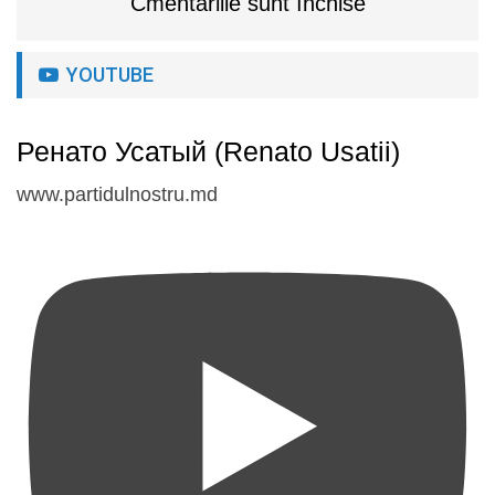
Cmentariile sunt închise
YOUTUBE
Ренато Усатый (Renato Usatii)
www.partidulnostru.md