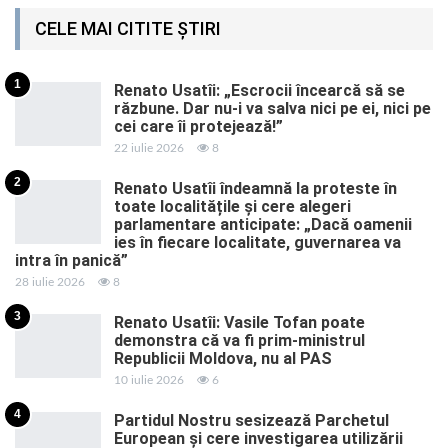
CELE MAI CITITE ȘTIRI
1
Renato Usatîi: „Escrocii încearcă să se
răzbune. Dar nu-i va salva nici pe ei, nici pe
cei care îi protejează!”
22 iulie 2026
8
2
Renato Usatîi îndeamnă la proteste în
toate localitățile și cere alegeri
parlamentare anticipate: „Dacă oamenii
ies în fiecare localitate, guvernarea va
intra în panică”
28 iulie 2026
8
3
Renato Usatîi: Vasile Tofan poate
demonstra că va fi prim-ministrul
Republicii Moldova, nu al PAS
10 iulie 2026
6
4
Partidul Nostru sesizează Parchetul
European și cere investigarea utilizării