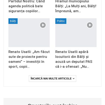
Partidul Nostru: Când
Hramul municipiului
agenda politică bate
Bălți: „La Mulți ani, Bălți!
siguranța copiilor…
Împreună, am…
Bălți
Politic
Renato Usatîi: „Am făcut
Renato Usatîi apără
sute de proiecte pentru
locuitorii din Bălți și
oameni” – investiții în
acuză un deputat PAS
sport, copii…
că i-a ofensat: „Nu…
ÎNCARCĂ MAI MULTE ARTICOLE