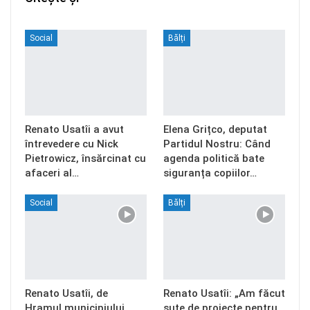
Social
Bălți
Renato Usatîi a avut
Elena Grițco, deputat
întrevedere cu Nick
Partidul Nostru: Când
Pietrowicz, însărcinat cu
agenda politică bate
afaceri al…
siguranța copiilor…
Social
Bălți
Renato Usatîi, de
Renato Usatîi: „Am făcut
Hramul municipiului
sute de proiecte pentru