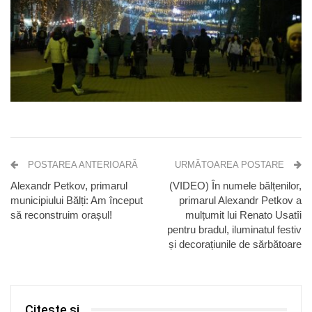
POSTAREA ANTERIOARĂ
URMĂTOAREA POSTARE
Alexandr Petkov, primarul
(VIDEO) În numele bălțenilor,
municipiului Bălți: Am început
primarul Alexandr Petkov a
să reconstruim orașul!
mulțumit lui Renato Usatîi
pentru bradul, iluminatul festiv
și decorațiunile de sărbătoare
Citește și