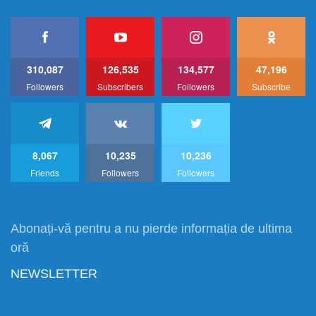
310,087
126,535
134,577
47,196
Followers
Subscribers
Followers
Subscribe
8,067
10,235
10,236
Friends
Followers
Followers
Abonați-vă pentru a nu pierde informația de ultima
oră
NEWSLETTER