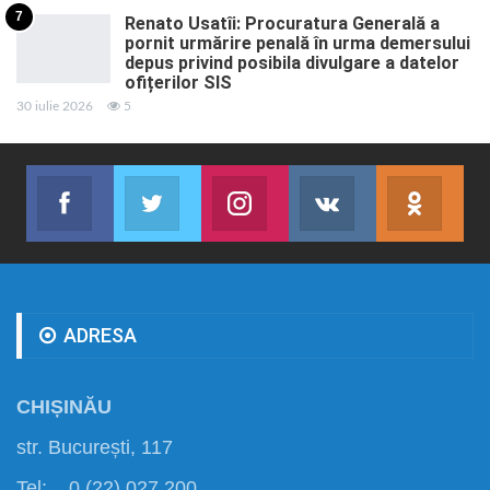
7
Renato Usatîi: Procuratura Generală a
pornit urmărire penală în urma demersului
depus privind posibila divulgare a datelor
ofițerilor SIS
30 iulie 2026
5
Facebook
Twitter
Instagram
VK
ok.r
Abonează-te
Join us on Twitter
Join us on Instagram
Abonează-te
Abon
ADRESA
CHIȘINĂU
str. București, 117
Tel: 0 (22) 027 200