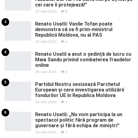
cei care îi protejează!”
22 iulie 2026
8
3
Renato Usatîi: Vasile Tofan poate
demonstra că va fi prim-ministrul
Republicii Moldova, nu al PAS
10 iulie 2026
6
4
Renato Usatîi a avut o ședință de lucru cu
Maia Sandu privind combaterea fraudelor
online
30 iulie 2026
6
5
Partidul Nostru sesizează Parchetul
European și cere investigarea utilizării
fondurilor UE în Republica Moldova
30 iulie 2026
5
6
Renato Usatîi: „Nu vom participa la un
spectacol politic fără program de
guvernare și fără echipa de miniștri”
16 iulie 2026
5