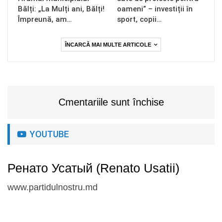
Bălți: „La Mulți ani, Bălți!
oameni” – investiții în
Împreună, am…
sport, copii…
ÎNCARCĂ MAI MULTE ARTICOLE
Cmentariile sunt închise
YOUTUBE
Ренато Усатый (Renato Usatii)
www.partidulnostru.md