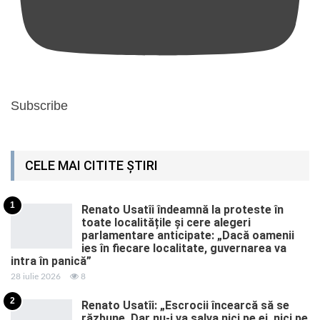
Subscribe
CELE MAI CITITE ȘTIRI
1
Renato Usatîi îndeamnă la proteste în
toate localitățile și cere alegeri
parlamentare anticipate: „Dacă oamenii
ies în fiecare localitate, guvernarea va
intra în panică”
28 iulie 2026
8
2
Renato Usatîi: „Escrocii încearcă să se
răzbune. Dar nu-i va salva nici pe ei, nici pe