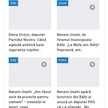
Bălți
Social
Elena Grițco, deputat
Renato Usatîi, de
Partidul Nostru: Când
Hramul municipiului
agenda politică bate
Bălți: „La Mulți ani, Bălți!
siguranța copiilor…
Împreună, am…
Bălți
Politic
Renato Usatîi: „Am făcut
Renato Usatîi apără
sute de proiecte pentru
locuitorii din Bălți și
oameni” – investiții în
acuză un deputat PAS
sport, copii…
că i-a ofensat: „Nu…