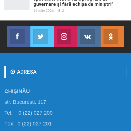
guvernare și fără echipa de miniștri”
16 iulie 2026
2
Facebook
Twitter
Instagram
VK
ok.r
Abonează-te
Join us on Twitter
Join us on Instagram
Abonează-te
Abon
ADRESA
CHIȘINĂU
str. București, 117
Tel: 0 (22) 027 200
Fax: 0 (22) 027 201