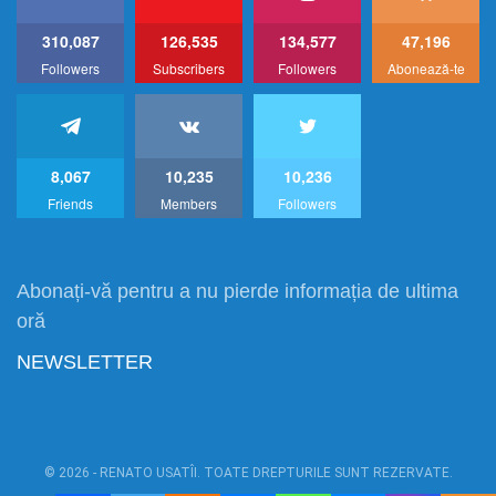
310,087
126,535
134,577
47,196
Followers
Subscribers
Followers
Abonează-te
8,067
10,235
10,236
Friends
Members
Followers
Abonați-vă pentru a nu pierde informația de ultima
oră
NEWSLETTER
© 2026 - RENATO USATÎI. TOATE DREPTURILE SUNT REZERVATE.