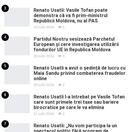
3
Renato Usatîi: Vasile Tofan poate
demonstra că va fi prim-ministrul
Republicii Moldova, nu al PAS
10 iulie 2026
6
4
Partidul Nostru sesizează Parchetul
European și cere investigarea utilizării
fondurilor UE în Republica Moldova
30 iulie 2026
5
5
Renato Usatîi a avut o ședință de lucru cu
Maia Sandu privind combaterea fraudelor
online
30 iulie 2026
2
6
Renato Usatîi l-a întrebat pe Vasile Tofan
care sunt primele trei taxe sau bariere
birocratice pe care le va elimina
21 iulie 2026
2
7
Renato Usatîi: „Nu vom participa la un
spectacol politic fără program de