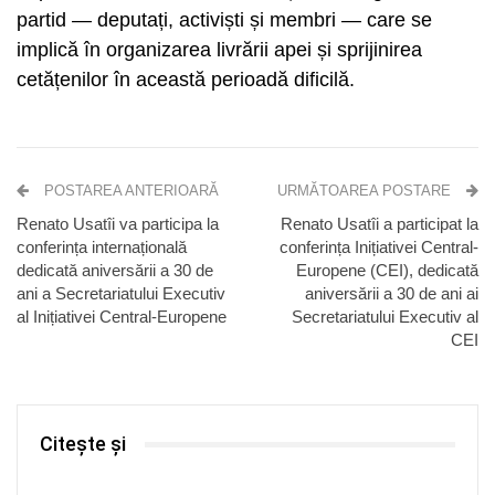
partid — deputați, activiști și membri — care se
implică în organizarea livrării apei și sprijinirea
cetățenilor în această perioadă dificilă.
POSTAREA ANTERIOARĂ
URMĂTOAREA POSTARE
Renato Usatîi va participa la
Renato Usatîi a participat la
conferința internațională
conferința Inițiativei Central-
dedicată aniversării a 30 de
Europene (CEI), dedicată
ani a Secretariatului Executiv
aniversării a 30 de ani ai
al Inițiativei Central-Europene
Secretariatului Executiv al
CEI
Citește și