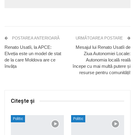
POSTAREA ANTERIOARĂ
URMĂTOAREA POSTARE
Renato Usatîi, la APCE:
Mesajul lui Renato Usatîi de
Elveția este un model de stat
Ziua Autonomiei Locale:
de la care Moldova are ce
Autonomia locală reală
învăța
începe cu mai multă putere și
resurse pentru comunități!
Citește și
Politic
Politic