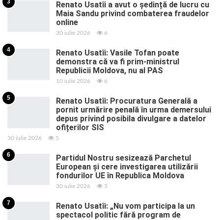
3
Renato Usatîi a avut o ședință de lucru cu
Maia Sandu privind combaterea fraudelor
online
30 iulie 2026
6
4
Renato Usatîi: Vasile Tofan poate
demonstra că va fi prim-ministrul
Republicii Moldova, nu al PAS
10 iulie 2026
6
5
Renato Usatîi: Procuratura Generală a
pornit urmărire penală în urma demersului
depus privind posibila divulgare a datelor
ofițerilor SIS
30 iulie 2026
5
6
Partidul Nostru sesizează Parchetul
European și cere investigarea utilizării
fondurilor UE în Republica Moldova
30 iulie 2026
5
7
Renato Usatîi: „Nu vom participa la un
spectacol politic fără program de