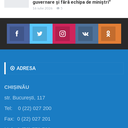
guvernare și fără echipa de miniștri”
16 iulie 2026
5
Facebook
Twitter
Instagram
VK
ok.r
Abonează-te
Join us on Twitter
Join us on Instagram
Abonează-te
Abon
ADRESA
CHIȘINĂU
str. București, 117
Tel: 0 (22) 027 200
Fax: 0 (22) 027 201