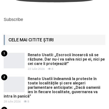
Subscribe
CELE MAI CITITE ȘTIRI
1
Renato Usatîi: „Escrocii încearcă să se
răzbune. Dar nu-i va salva nici pe ei, nici pe
cei care îi protejează!”
22 iulie 2026
8
2
Renato Usatîi îndeamnă la proteste în
toate localitățile și cere alegeri
parlamentare anticipate: „Dacă oamenii
ies în fiecare localitate, guvernarea va
intra în panică”
28 iulie 2026
8