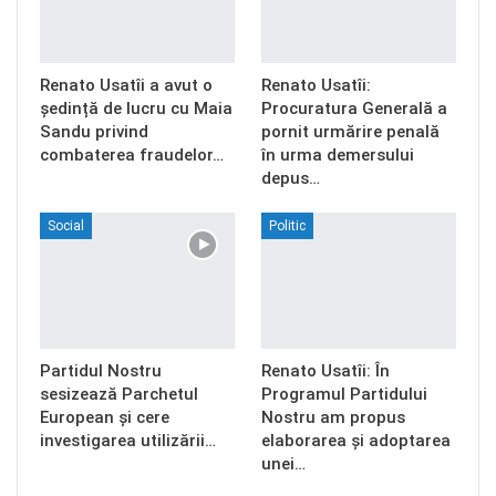
Renato Usatîi a avut o
Renato Usatîi:
ședință de lucru cu Maia
Procuratura Generală a
Sandu privind
pornit urmărire penală
combaterea fraudelor…
în urma demersului
depus…
Social
Politic
Partidul Nostru
Renato Usatîi: În
sesizează Parchetul
Programul Partidului
European și cere
Nostru am propus
investigarea utilizării…
elaborarea și adoptarea
unei…