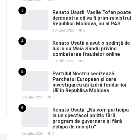
3
Renato Usatîi: Vasile Tofan poate
demonstra că va fi prim-ministrul
Republicii Moldova, nu al PAS
10 iulie 2026
6
4
Renato Usatîi a avut o ședință de
lucru cu Maia Sandu privind
combaterea fraudelor online
30 iulie 2026
6
5
Partidul Nostru sesizează
Parchetul European și cere
investigarea utilizării fondurilor
UE în Republica Moldova
30 iulie 2026
5
6
Renato Usatîi: „Nu vom participa
la un spectacol politic fără
program de guvernare și fără
echipa de miniștri”
16 iulie 2026
5