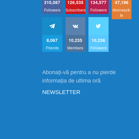
310,087
126,535
134,577
47,196
Followers
Subscribers
Followers
Abonează-
te
8,067
10,235
10,236
Friends
Members
Followers
Abonați-vă pentru a nu pierde
informația de ultima oră
NEWSLETTER