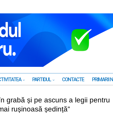
TIVITATEA
PARTIDUL
CONTACTE
PRIMARII 
n grabă și pe ascuns a legii pentru
 mai rușinoasă ședință”