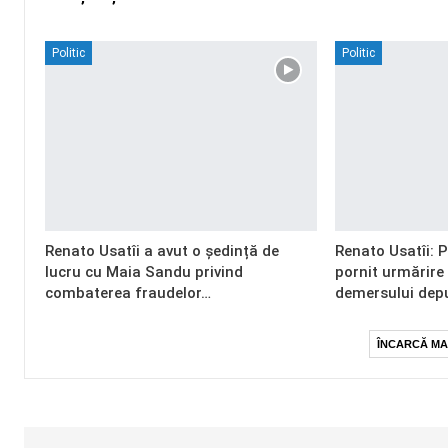
Politic
Politic
Renato Usatîi a avut o ședință de
Renato Usatîi: 
lucru cu Maia Sandu privind
pornit urmărire
combaterea fraudelor…
demersului dep
ÎNCARCĂ MA