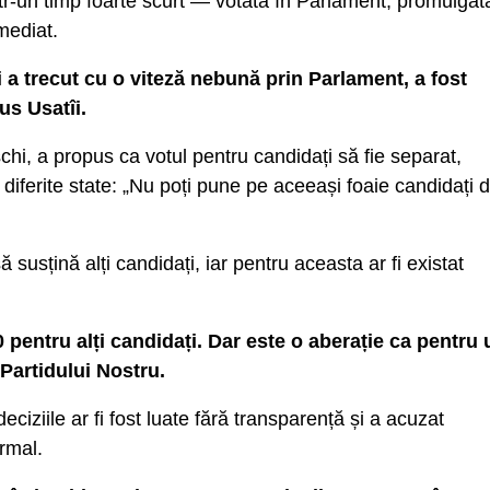
ntr-un timp foarte scurt — votată în Parlament, promulgat
mediat.
ri a trecut cu o viteză nebună prin Parlament, a fost
us Usatîi.
chi, a propus ca votul pentru candidați să fie separat,
iferite state: „Nu poți pune pe aceeași foaie candidați d
 susțină alți candidați, iar pentru aceasta ar fi existat
70 pentru alți candidați. Dar este o aberație ca pentru 
 Partidului Nostru.
deciziile ar fi fost luate fără transparență și a acuzat
rmal.