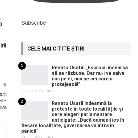
Subscribe
a
rii
CELE MAI CITITE ȘTIRI
1
Renato Usatîi: „Escrocii încearcă
să se răzbune. Dar nu-i va salva
nici pe ei, nici pe cei care îi
protejează!”
22 iulie 2026
8
uții
 SIS
2
Renato Usatîi îndeamnă la
cova
proteste în toate localitățile și
cere alegeri parlamentare
anticipate: „Dacă oamenii ies în
fiecare localitate, guvernarea va intra în
panică”
28 iulie 2026
8