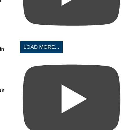
ă
LOAD MORE...
in
un