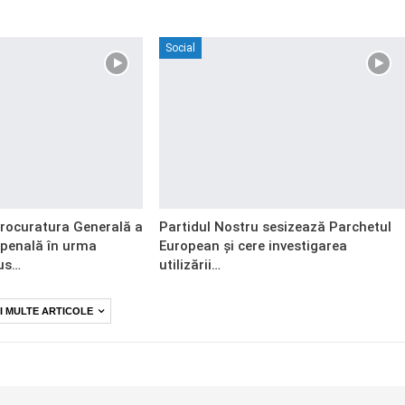
Social
Procuratura Generală a
Partidul Nostru sesizează Parchetul
 penală în urma
European și cere investigarea
us…
utilizării…
I MULTE ARTICOLE