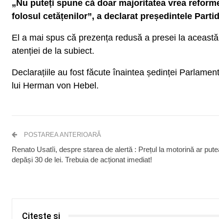
„Nu puteți spune că doar majoritatea vrea reforme î
folosul cetățenilor”, a declarat președintele Parti
El a mai spus că prezența redusă a presei la această
atenției de la subiect.
Declarațiile au fost făcute înaintea ședinței Parlament
lui Herman von Hebel.
POSTAREA ANTERIOARĂ
Renato Usatîi, despre starea de alertă : Prețul la motorină ar pute
depăși 30 de lei. Trebuia de acționat imediat!
Citește și