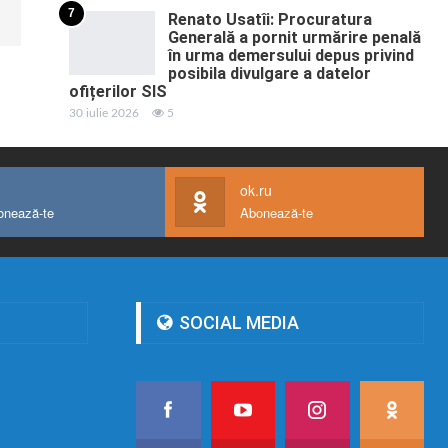
7
Renato Usatîi: Procuratura
Generală a pornit urmărire penală
în urma demersului depus privind
posibila divulgare a datelor
ofițerilor SIS
30 iulie 2026
5
ok.ru
onează-te
Abonează-te
SOCIAL MEDIA