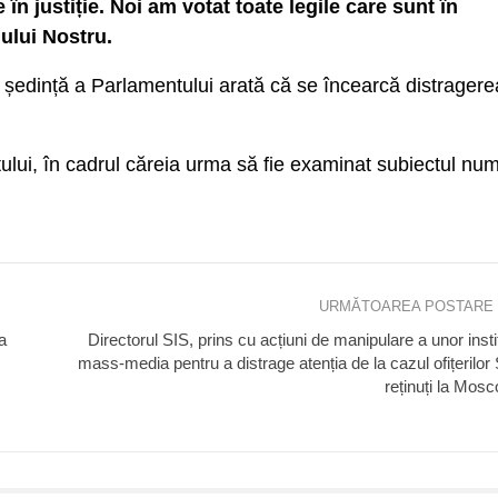
n justiție. Noi am votat toate legile care sunt în
dului Nostru.
 ședință a Parlamentului arată că se încearcă distragere
ului, în cadrul căreia urma să fie examinat subiectul numi
URMĂTOAREA POSTARE
a
Directorul SIS, prins cu acțiuni de manipulare a unor instit
mass-media pentru a distrage atenția de la cazul ofițerilor
reținuți la Mos