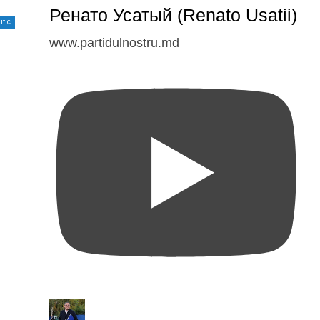
Ренато Усатый (Renato Usatii)
itic
www.partidulnostru.md