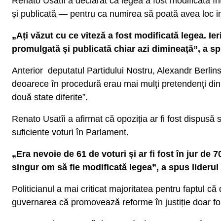
Renato Usatîi a declarat că legea a fost modificată î
și publicată — pentru ca numirea să poată avea loc i
„Ați văzut cu ce viteză a fost modificată legea. Ie
promulgată și publicată chiar azi dimineață”, a sp
Anterior deputatul Partidului Nostru, Alexandr Berlins
deoarece în procedură erau mai mulți pretendenți din d
două state diferite”.
Renato Usatîi a afirmat că opoziția ar fi fost dispusă să
suficiente voturi în Parlament.
„Era nevoie de 61 de voturi și ar fi fost în jur de 
singur om să fie modificată legea”, a spus liderul
Politicianul a mai criticat majoritatea pentru faptul că 
guvernarea că promovează reforme în justiție doar fo