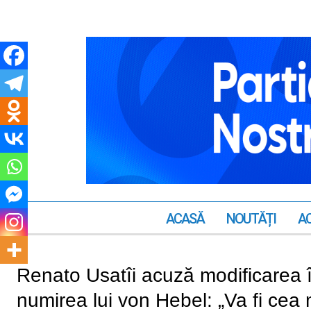
ACASĂ
NOUTĂȚI
AC
Renato Usatîi acuză modificarea î
numirea lui von Hebel: „Va fi cea