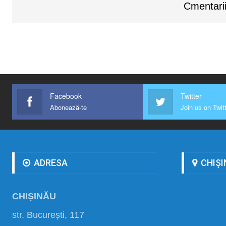
Cmentarii
Facebook
Twitter
Abonează-te
Join us on Twit
ADRESA
CHIȘI
CHIȘINĂU
str. București, 117