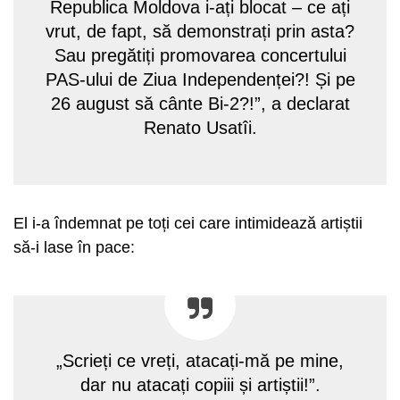
Republica Moldova i-ați blocat – ce ați
vrut, de fapt, să demonstrați prin asta?
Sau pregătiți promovarea concertului
PAS-ului de Ziua Independenței?! Și pe
26 august să cânte Bi-2?!”, a declarat
Renato Usatîi.
El i-a îndemnat pe toți cei care intimidează artiștii
să-i lase în pace:
„Scrieți ce vreți, atacați-mă pe mine,
dar nu atacați copiii și artiștii!”.