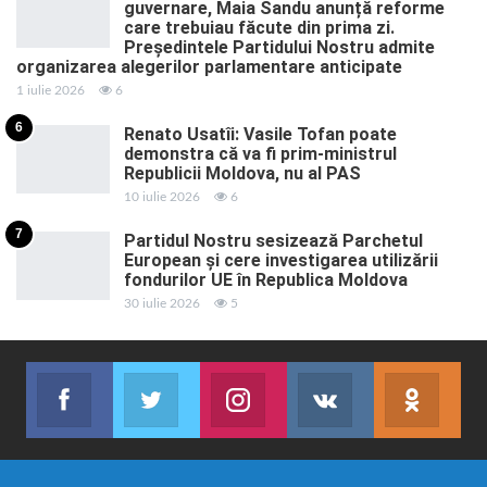
guvernare, Maia Sandu anunță reforme
care trebuiau făcute din prima zi.
Președintele Partidului Nostru admite
organizarea alegerilor parlamentare anticipate
1 iulie 2026
6
6
Renato Usatîi: Vasile Tofan poate
demonstra că va fi prim-ministrul
Republicii Moldova, nu al PAS
10 iulie 2026
6
7
Partidul Nostru sesizează Parchetul
European și cere investigarea utilizării
fondurilor UE în Republica Moldova
30 iulie 2026
5
Facebook
Twitter
Instagram
VK
ok.r
Abonează-te
Join us on Twitter
Join us on Instagram
Abonează-te
Abon