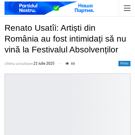
Renato Usatîi: Artiști din
România au fost intimidați să nu
vină la Festivalul Absolvenților
Ultima actualizare
21 iulie 2025
88
Politic