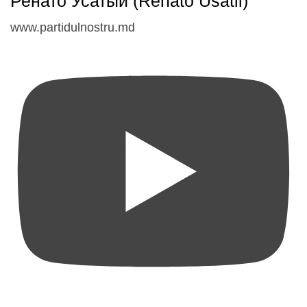
Ренато Усатый (Renato Usatii)
www.partidulnostru.md