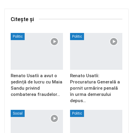
Citește și
Politic
Politic
Renato Usatîi a avut o
Renato Usatîi:
ședință de lucru cu Maia
Procuratura Generală a
Sandu privind
pornit urmărire penală
combaterea fraudelor…
în urma demersului
depus…
Social
Politic