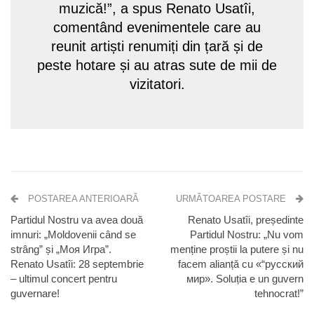
muzică!”, a spus Renato Usatîi,
comentând evenimentele care au
reunit artiști renumiți din țară și de
peste hotare și au atras sute de mii de
vizitatori.
POSTAREA ANTERIOARĂ
URMĂTOAREA POSTARE
Partidul Nostru va avea două
Renato Usatîi, președinte
imnuri: „Moldovenii când se
Partidul Nostru: „Nu vom
strâng” și „Моя Игра”.
menține proștii la putere și nu
Renato Usatîi: 28 septembrie
facem alianță cu «“pусский
– ultimul concert pentru
мир». Soluția e un guvern
guvernare!
tehnocrat!”