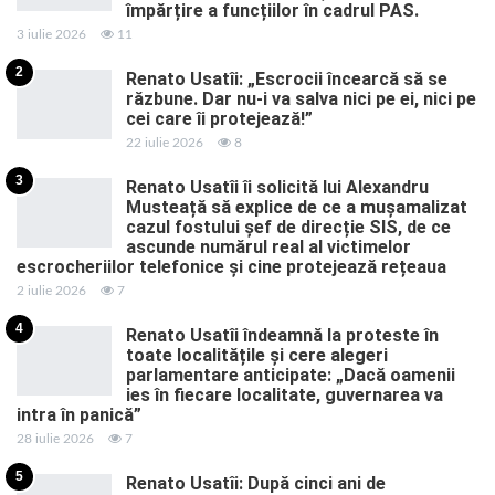
împărțire a funcțiilor în cadrul PAS.
3 iulie 2026
11
2
Renato Usatîi: „Escrocii încearcă să se
răzbune. Dar nu-i va salva nici pe ei, nici pe
cei care îi protejează!”
22 iulie 2026
8
3
Renato Usatîi îi solicită lui Alexandru
Musteață să explice de ce a mușamalizat
cazul fostului șef de direcție SIS, de ce
ascunde numărul real al victimelor
escrocheriilor telefonice și cine protejează rețeaua
2 iulie 2026
7
4
Renato Usatîi îndeamnă la proteste în
toate localitățile și cere alegeri
parlamentare anticipate: „Dacă oamenii
ies în fiecare localitate, guvernarea va
intra în panică”
28 iulie 2026
7
5
Renato Usatîi: După cinci ani de