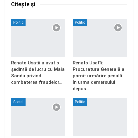
Citește și
Politic
Politic
Renato Usatîi a avut o
Renato Usatîi:
ședință de lucru cu Maia
Procuratura Generală a
Sandu privind
pornit urmărire penală
combaterea fraudelor…
în urma demersului
depus…
Social
Politic