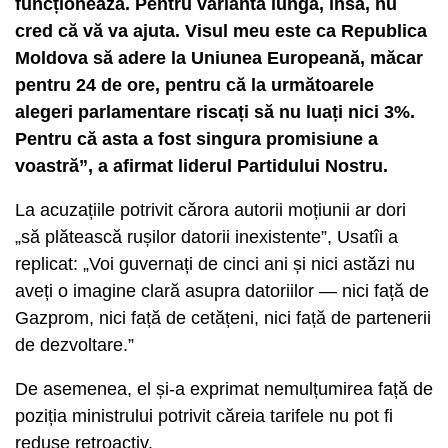
funcționează. Pentru varianta lungă, însă, nu
cred că vă va ajuta. Visul meu este ca Republica
Moldova să adere la Uniunea Europeană, măcar
pentru 24 de ore, pentru că la următoarele
alegeri parlamentare riscați să nu luați nici 3%.
Pentru că asta a fost singura promisiune a
voastră”, a afirmat liderul Partidului Nostru.
La acuzațiile potrivit cărora autorii moțiunii ar dori
„să plătească rușilor datorii inexistente”, Usatîi a
replicat: „Voi guvernați de cinci ani și nici astăzi nu
aveți o imagine clară asupra datoriilor — nici față de
Gazprom, nici față de cetățeni, nici față de partenerii
de dezvoltare.”
De asemenea, el și-a exprimat nemulțumirea față de
poziția ministrului potrivit căreia tarifele nu pot fi
reduse retroactiv.