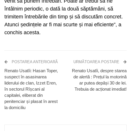
venit să punem întrebări. Poate ar trebui să ne
întâlnim periodic, o dată la două săptămâni, să
trimitem întrebările din timp și să discutăm concret.
Atunci ședințele ar fi mai scurte și mai eficiente”, a
conchis acesta.
POSTAREA ANTERIOARĂ
URMĂTOAREA POSTARE
Renato Usatîi: Hasan Toper,
Renato Usatîi, despre starea
suspect în asasinarea
de alertă : Prețul la motorină
liderului de clan, Izzet Eren,
ar putea depăși 30 de lei.
în sectorul Rîșcani al
Trebuia de acționat imediat!
capitalei, eliberat din
penitenciar și plasat în arest
la domiciliu