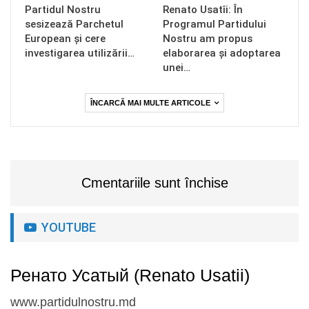
Partidul Nostru
Renato Usatîi: În
sesizează Parchetul
Programul Partidului
European și cere
Nostru am propus
investigarea utilizării…
elaborarea și adoptarea
unei…
ÎNCARCĂ MAI MULTE ARTICOLE
Cmentariile sunt închise
YOUTUBE
Ренато Усатый (Renato Usatii)
www.partidulnostru.md