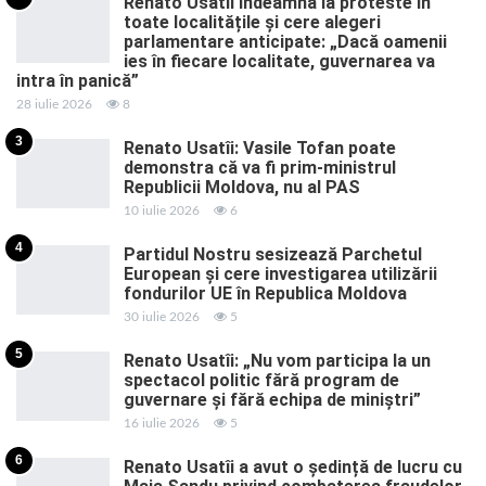
Renato Usatîi îndeamnă la proteste în
toate localitățile și cere alegeri
parlamentare anticipate: „Dacă oamenii
ies în fiecare localitate, guvernarea va
intra în panică”
28 iulie 2026
8
3
Renato Usatîi: Vasile Tofan poate
demonstra că va fi prim-ministrul
Republicii Moldova, nu al PAS
10 iulie 2026
6
4
Partidul Nostru sesizează Parchetul
European și cere investigarea utilizării
fondurilor UE în Republica Moldova
30 iulie 2026
5
5
Renato Usatîi: „Nu vom participa la un
spectacol politic fără program de
guvernare și fără echipa de miniștri”
16 iulie 2026
5
6
Renato Usatîi a avut o ședință de lucru cu