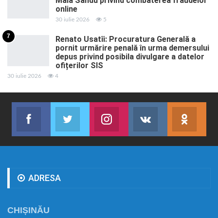
Maia Sandu privind combaterea fraudelor
online
30 iulie 2026
5
7
Renato Usatîi: Procuratura Generală a
pornit urmărire penală în urma demersului
depus privind posibila divulgare a datelor
ofițerilor SIS
30 iulie 2026
4
Facebook
Twitter
Instagram
VK
ok.r
Abonează-te
Join us on Twitter
Join us on Instagram
Abonează-te
Abon
ADRESA
CHIȘINĂU