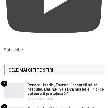
Subscribe
CELE MAI CITITE ȘTIRI
1
Renato Usatîi: „Escrocii încearcă să se
răzbune. Dar nu-i va salva nici pe ei, nici pe
cei care îi protejează!”
22 iulie 2026
8
2