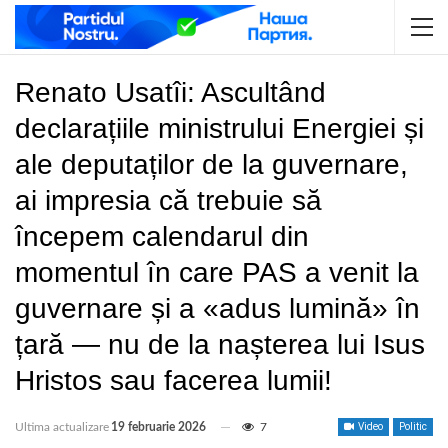
Renato Usatîi: Ascultând
declarațiile ministrului Energiei și
ale deputaților de la guvernare,
ai impresia că trebuie să
începem calendarul din
momentul în care PAS a venit la
guvernare și a «adus lumină» în
țară — nu de la nașterea lui Isus
Hristos sau facerea lumii!
Ultima actualizare
19 februarie 2026
7
Video
Politic