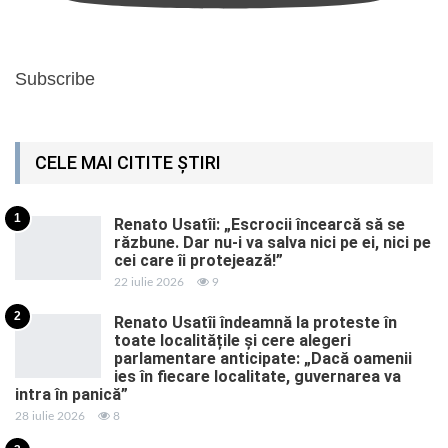
Subscribe
CELE MAI CITITE ȘTIRI
1
Renato Usatîi: „Escrocii încearcă să se
răzbune. Dar nu-i va salva nici pe ei, nici pe
cei care îi protejează!”
22 iulie 2026
9
2
Renato Usatîi îndeamnă la proteste în
toate localitățile și cere alegeri
parlamentare anticipate: „Dacă oamenii
ies în fiecare localitate, guvernarea va
intra în panică”
28 iulie 2026
8