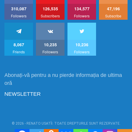
310,087
126,535
134,577
47,196
Followers
Subscribers
Followers
Subscribe
8,067
10,235
10,236
Friends
Followers
Followers
Abonați-vă pentru a nu pierde informația de ultima
oră
NEWSLETTER
© 2026 - RENATO USATÎI. TOATE DREPTURILE SUNT REZERVATE.
Power by:
RU1