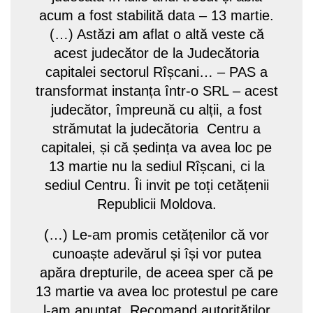
acum a fost stabilită data – 13 martie.
(…) Astăzi am aflat o altă veste că
acest judecător de la Judecătoria
capitalei sectorul Rîșcani… – PAS a
transformat instanța într-o SRL – acest
judecător, împreună cu alții, a fost
strămutat la judecătoria Centru a
capitalei, și că ședința va avea loc pe
13 martie nu la sediul Rîșcani, ci la
sediul Centru. Îi invit pe toți cetățenii
Republicii Moldova.
(…) Le-am promis cetățenilor că vor
cunoaște adevărul și își vor putea
apăra drepturile, de aceea sper că pe
13 martie va avea loc protestul pe care
l-am anunțat. Recomand autorităților