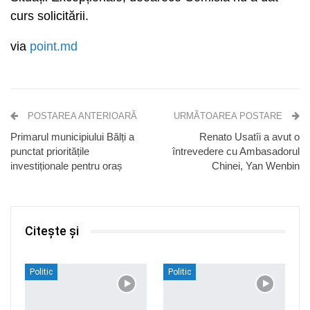
curs solicitării.
via
point.md
POSTAREA ANTERIOARĂ
URMĂTOAREA POSTARE
Primarul municipiului Bălți a
Renato Usatîi a avut o
punctat prioritățile
întrevedere cu Ambasadorul
investiționale pentru oraș
Chinei, Yan Wenbin
Citește și
Politic
Politic