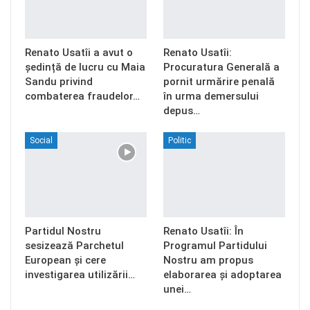
Renato Usatîi a avut o
Renato Usatîi:
ședință de lucru cu Maia
Procuratura Generală a
Sandu privind
pornit urmărire penală
combaterea fraudelor…
în urma demersului
depus…
Social
Politic
Partidul Nostru
Renato Usatîi: În
sesizează Parchetul
Programul Partidului
European și cere
Nostru am propus
investigarea utilizării…
elaborarea și adoptarea
unei…