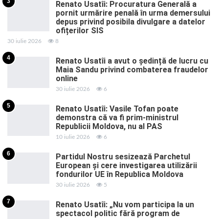
3
Renato Usatîi: Procuratura Generală a
pornit urmărire penală în urma demersului
depus privind posibila divulgare a datelor
ofițerilor SIS
30 iulie 2026
8
4
Renato Usatîi a avut o ședință de lucru cu
Maia Sandu privind combaterea fraudelor
online
30 iulie 2026
6
5
Renato Usatîi: Vasile Tofan poate
demonstra că va fi prim-ministrul
Republicii Moldova, nu al PAS
10 iulie 2026
6
6
Partidul Nostru sesizează Parchetul
European și cere investigarea utilizării
fondurilor UE în Republica Moldova
30 iulie 2026
5
7
Renato Usatîi: „Nu vom participa la un
spectacol politic fără program de