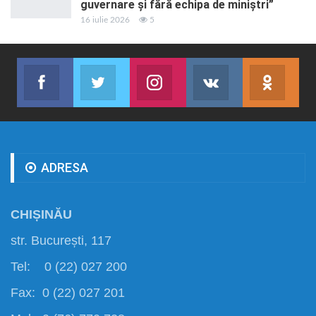
guvernare și fără echipa de miniștri”
16 iulie 2026
5
Facebook
Twitter
Instagram
VK
ok.r
Abonează-te
Join us on Twitter
Join us on Instagram
Abonează-te
Abon
ADRESA
CHIȘINĂU
str. București, 117
Tel: 0 (22) 027 200
Fax: 0 (22) 027 201