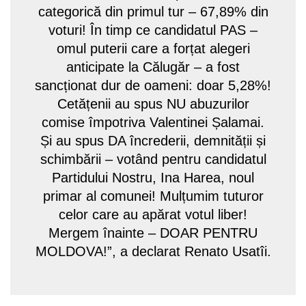
categorică din primul tur – 67,89% din
voturi! În timp ce candidatul PAS –
omul puterii care a forțat alegeri
anticipate la Călugăr – a fost
sancționat dur de oameni: doar 5,28%!
Cetățenii au spus NU abuzurilor
comise împotriva Valentinei Șalamai.
Și au spus DA încrederii, demnității și
schimbării – votând pentru candidatul
Partidului Nostru, Ina Harea, noul
primar al comunei! Mulțumim tuturor
celor care au apărat votul liber!
Mergem înainte – DOAR PENTRU
MOLDOVA!”, a declarat Renato Usatîi.