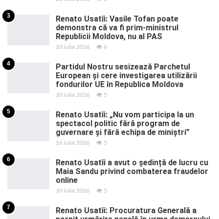
3
Renato Usatîi: Vasile Tofan poate
demonstra că va fi prim-ministrul
Republicii Moldova, nu al PAS
10 iulie 2026
6
4
Partidul Nostru sesizează Parchetul
European și cere investigarea utilizării
fondurilor UE în Republica Moldova
30 iulie 2026
5
5
Renato Usatîi: „Nu vom participa la un
spectacol politic fără program de
guvernare și fără echipa de miniștri”
16 iulie 2026
5
6
Renato Usatîi a avut o ședință de lucru cu
Maia Sandu privind combaterea fraudelor
online
30 iulie 2026
5
7
Renato Usatîi: Procuratura Generală a