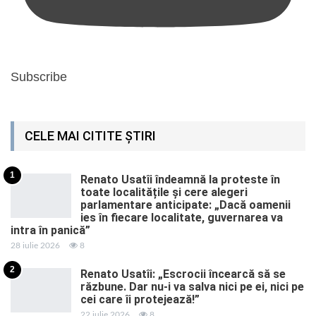
Subscribe
CELE MAI CITITE ȘTIRI
1
Renato Usatîi îndeamnă la proteste în
toate localitățile și cere alegeri
parlamentare anticipate: „Dacă oamenii
ies în fiecare localitate, guvernarea va
intra în panică”
28 iulie 2026
8
2
Renato Usatîi: „Escrocii încearcă să se
răzbune. Dar nu-i va salva nici pe ei, nici pe
cei care îi protejează!”
22 iulie 2026
8