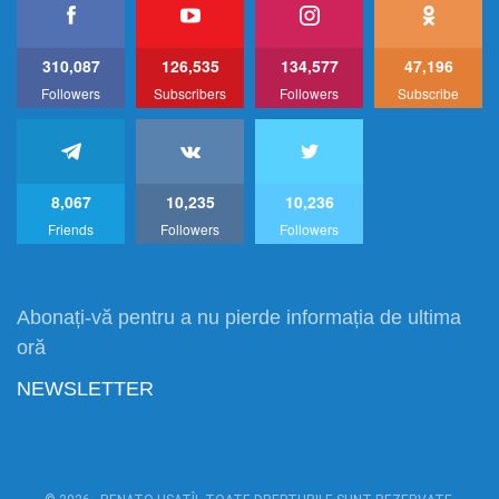
310,087
126,535
134,577
47,196
Followers
Subscribers
Followers
Subscribe
8,067
10,235
10,236
Friends
Followers
Followers
Abonați-vă pentru a nu pierde informația de ultima
oră
NEWSLETTER