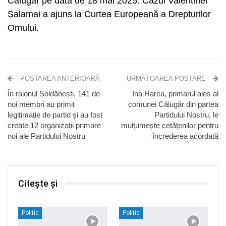
Călugăr pe data de 18 mai 2025. Cazul Valentinei
Șalamai a ajuns la Curtea Europeană a Drepturilor
Omului.
POSTAREA ANTERIOARĂ
URMĂTOAREA POSTARE
În raionul Șoldănești, 141 de
Ina Harea, primarul ales al
noi membri au primit
comunei Călugăr din partea
legitimație de partid și au fost
Partidului Nostru, le
create 12 organizații primare
mulțumește cetățenilor pentru
noi ale Partidului Nostru
încrederea acordată
Citește și
Politic
Politic