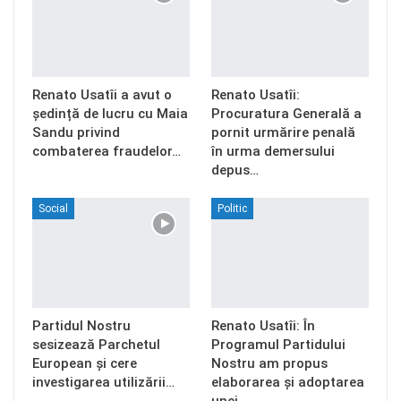
Renato Usatîi a avut o
Renato Usatîi:
ședință de lucru cu Maia
Procuratura Generală a
Sandu privind
pornit urmărire penală
combaterea fraudelor…
în urma demersului
depus…
Social
Politic
Partidul Nostru
Renato Usatîi: În
sesizează Parchetul
Programul Partidului
European și cere
Nostru am propus
investigarea utilizării…
elaborarea și adoptarea
unei…