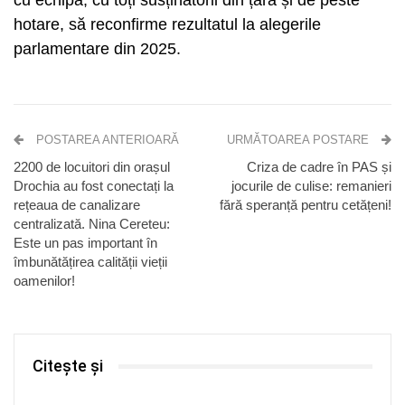
cu echipa, cu toți susținătorii din țară și de peste
hotare, să reconfirme rezultatul la alegerile
parlamentare din 2025.
POSTAREA ANTERIOARĂ
URMĂTOAREA POSTARE
2200 de locuitori din orașul
Criza de cadre în PAS și
Drochia au fost conectați la
jocurile de culise: remanieri
rețeaua de canalizare
fără speranță pentru cetățeni!
centralizată. Nina Cereteu:
Este un pas important în
îmbunătățirea calității vieții
oamenilor!
Citește și