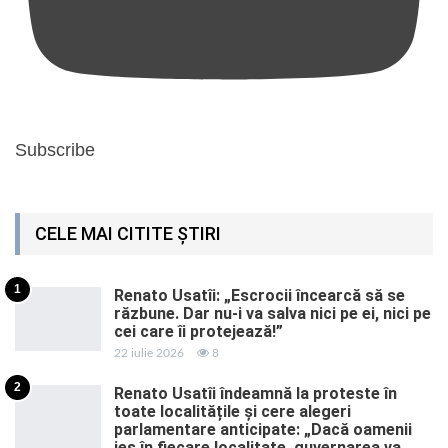
Subscribe
CELE MAI CITITE ȘTIRI
1
Renato Usatîi: „Escrocii încearcă să se
răzbune. Dar nu-i va salva nici pe ei, nici pe
cei care îi protejează!”
22 iulie 2026
8
2
Renato Usatîi îndeamnă la proteste în
toate localitățile și cere alegeri
parlamentare anticipate: „Dacă oamenii
ies în fiecare localitate, guvernarea va