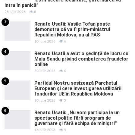
intra în panică”
28 iulie 2026
8
3
Renato Usatîi: Vasile Tofan poate
demonstra că va fi prim-ministrul
Republicii Moldova, nu al PAS
10 iulie 2026
6
4
Renato Usatîi a avut o ședință de lucru cu
Maia Sandu privind combaterea fraudelor
online
30 iulie 2026
6
5
Partidul Nostru sesizează Parchetul
European și cere investigarea utilizării
fondurilor UE în Republica Moldova
30 iulie 2026
5
6
Renato Usatîi: „Nu vom participa la un
spectacol politic fără program de
guvernare și fără echipa de miniștri”
16 iulie 2026
5