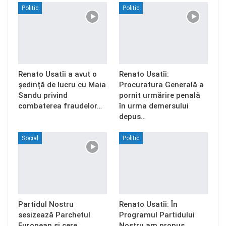
Politic
Politic
Renato Usatîi a avut o
Renato Usatîi:
ședință de lucru cu Maia
Procuratura Generală a
Sandu privind
pornit urmărire penală
combaterea fraudelor…
în urma demersului
depus…
Social
Politic
Partidul Nostru
Renato Usatîi: În
sesizează Parchetul
Programul Partidului
European și cere
Nostru am propus