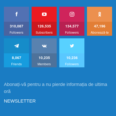
310,087
126,535
134,577
47,196
Followers
Subscribers
Followers
Abonează-te
8,067
10,235
10,236
Friends
Members
Followers
Abonați-vă pentru a nu pierde informația de ultima
oră
NEWSLETTER