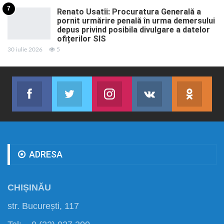
7
Renato Usatîi: Procuratura Generală a
pornit urmărire penală în urma demersului
depus privind posibila divulgare a datelor
ofițerilor SIS
30 iulie 2026
5
Facebook
Twitter
Instagram
VK
ok.r
Abonează-te
Join us on Twitter
Join us on Instagram
Abonează-te
Abon
ADRESA
CHIȘINĂU
str. București, 117