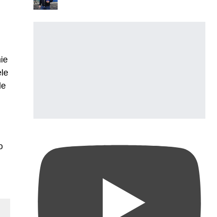
ie
ele
de
o