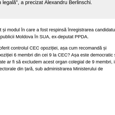
 legală”, a precizat Alexandru Berlinschi.
 și modul în care a fost respinsă înregistrarea candidatur
epublicii Moldova în SUA, ex-deputat PPDA.
e oferit controlul CEC opoziției, așa cum recomandă și
poziției 6 membri din cei 9 la CEC? Așa este democratic 
te ar fi să excludem acest organ colegial de 9 membri, i
lectorale din țară, sub administrarea Ministerului de