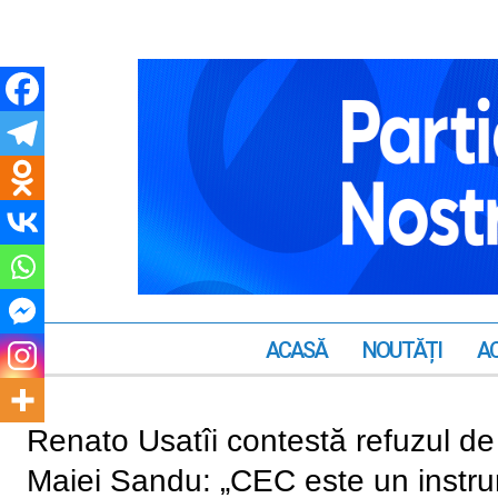
ACASĂ
NOUTĂȚI
AC
Renato Usatîi contestă refuzul de
Maiei Sandu: „CEC este un instrum