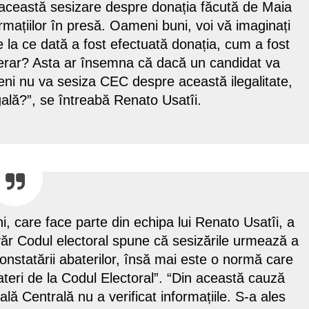
această sesizare despre donația făcută de Maia
rmațiilor în presă. Oameni buni, voi vă imaginați
a ce dată a fost efectuată donația, cum a fost
erar? Asta ar însemna că dacă un candidat va
imeni nu va sesiza CEC despre această ilegalitate,
gală?”, se întreabă Renato Usatîi.
i, care face parte din echipa lui Renato Usatîi, a
evăr Codul electoral spune că sesizările urmează a
constatării abaterilor, însă mai este o normă care
ateri de la Codul Electoral”. “Din această cauză
ă Centrală nu a verificat informațiile. S-a ales