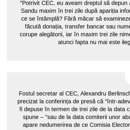
”Potrivit CEC, eu aveam dreptul să depun 
Sandu maxim în trei zile după apariția info
ce se întâmplă? Fără măcar să examineze l
făcută donația, transfer bancar sau num
corupe alegătorii, iar în maxim trei zile n
atunci fapta nu mai este ile
Fostul secretar al CEC, Alexandru Berlinsch
precizat la conferința de presă că “într-ad
fi depuse în termen de trei zile de la data 
spune – ”sau de la data comiterii unor ab
apare nedumerirea de ce Comisia Electoral