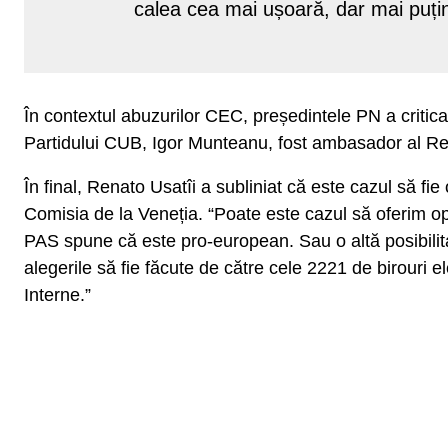
calea cea mai ușoară, dar mai puțin
În contextul abuzurilor CEC, președintele PN a criticat
Partidului CUB, Igor Munteanu, fost ambasador al R
În final, Renato Usatîi a subliniat că este cazul să fi
Comisia de la Veneția. “Poate este cazul să oferim o
PAS spune că este pro-european. Sau o altă posibilita
alegerile să fie făcute de către cele 2221 de birouri e
Interne.”