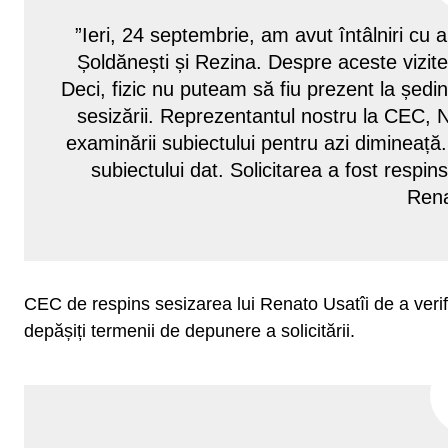
”Ieri, 24 septembrie, am avut întâlniri cu al
Șoldănești și Rezina. Despre aceste vizite
Deci, fizic nu puteam să fiu prezent la șed
sesizării. Reprezentantul nostru la CEC, N
examinării subiectului pentru azi dimineață
subiectului dat. Solicitarea a fost respin
Rena
CEC de respins sesizarea lui Renato Usatîi de a verif
depășiți termenii de depunere a solicitării.