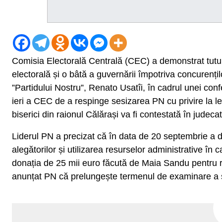
Comisia Electorală Centrală (CEC) a demonstrat tut
electorală și o bâtă a guvernării împotriva concurenți
”Partidului Nostru”, Renato Usatîi, în cadrul unei con
ieri a CEC de a respinge sesizarea PN cu privire la l
biserici din raionul Călărași va fi contestată în judeca
Liderul PN a precizat că în data de 20 septembrie a 
alegătorilor și utilizarea resurselor administrative î
donația de 25 mii euro făcută de Maia Sandu pentru r
anunțat PN că prelungește termenul de examinare a se