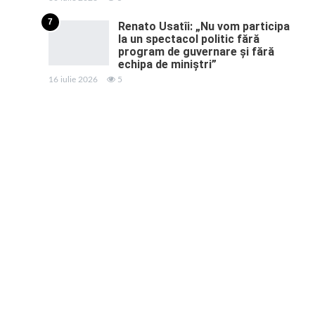
7
Renato Usatîi: „Nu vom participa
la un spectacol politic fără
program de guvernare și fără
echipa de miniștri”
16 iulie 2026
5