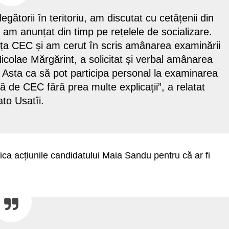
egătorii în teritoriu, am discutat cu cetățenii din
 am anunțat din timp pe rețelele de socializare.
ința CEC și am cerut în scris amânarea examinării
icolae Mărgărint, a solicitat și verbal amânarea
. Asta ca să pot participa personal la examinarea
să de CEC fără prea multe explicații”, a relatat
to Usatîi.
ica acțiunile candidatului Maia Sandu pentru că ar fi