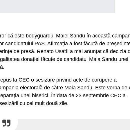
uror că este bodyguardul Maiei Sandu în această campan
lor candidatului PAS. Afirmația a fost făcută de președint
ferințe de presă. Renato Usatîi a mai anunțat că decizia 
egalitatea donației făcute de candidatul Maia Sandu unei
tă.
depus la CEC o sesizare privind acte de corupere a
n campania electorală de către Maia Sandu. Este vorba de 
eparația unei biserici. În data de 23 septembrie CEC a
sizării cu cel mult două zile.