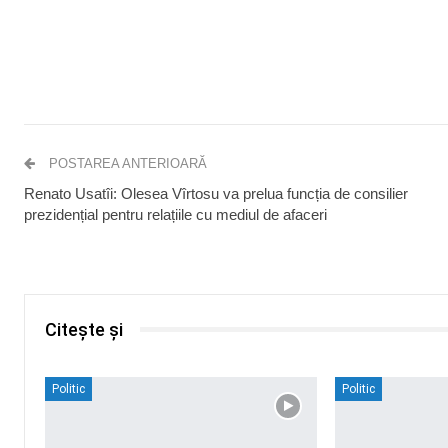
POSTAREA ANTERIOARĂ
Renato Usatîi: Olesea Vîrtosu va prelua funcția de consilier
prezidențial pentru relațiile cu mediul de afaceri
Citește și
Politic
Politic