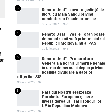
3
Renato Usatîi a avut o ședință de
lucru cu Maia Sandu privind
combaterea fraudelor online
30 iulie 2026
6
ii
4
Renato Usatîi: Vasile Tofan poate
demonstra că va fi prim-ministrul
Republicii Moldova, nu al PAS
10 iulie 2026
6
și
5
Renato Usatîi: Procuratura
ar
Generală a pornit urmărire penală
în urma demersului depus privind
posibila divulgare a datelor
ofițerilor SIS
30 iulie 2026
5
6
Partidul Nostru sesizează
Parchetul European și cere
investigarea utilizării fondurilor
UE în Republica Moldova
30 iulie 2026
5