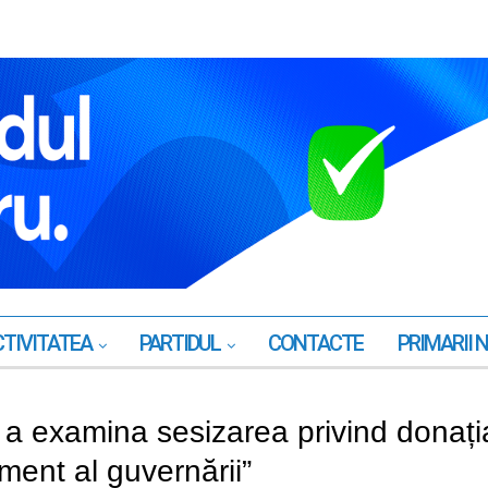
TIVITATEA
PARTIDUL
CONTACTE
PRIMARII 
 a examina sesizarea privind donați
ent al guvernării”