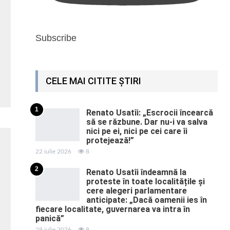
Subscribe
CELE MAI CITITE ȘTIRI
1
Renato Usatîi: „Escrocii încearcă
să se răzbune. Dar nu-i va salva
nici pe ei, nici pe cei care îi
protejează!”
22 iulie 2026
8
2
Renato Usatîi îndeamnă la
proteste în toate localitățile și
cere alegeri parlamentare
anticipate: „Dacă oamenii ies în
fiecare localitate, guvernarea va intra în
panică”
28 iulie 2026
8