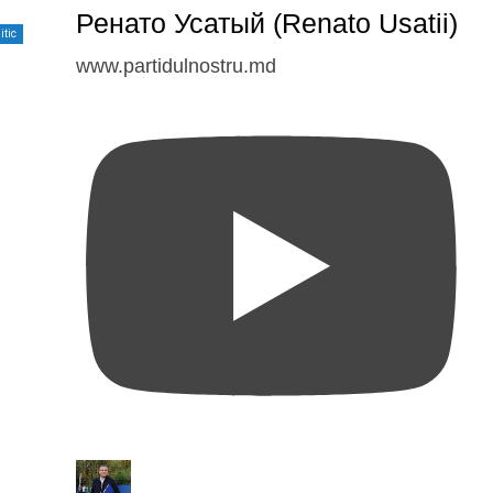
Ренато Усатый (Renato Usatii)
itic
www.partidulnostru.md