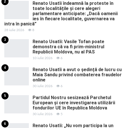
2
Renato Usatîi îndeamnă la proteste în
toate localitățile și cere alegeri
parlamentare anticipate: „Dacă oamenii
ies în fiecare localitate, guvernarea va
intra în panică”
28 iulie 2026
8
3
Renato Usatîi: Vasile Tofan poate
demonstra că va fi prim-ministrul
Republicii Moldova, nu al PAS
10 iulie 2026
6
4
Renato Usatîi a avut o ședință de lucru cu
Maia Sandu privind combaterea fraudelor
online
30 iulie 2026
6
5
Partidul Nostru sesizează Parchetul
European și cere investigarea utilizării
fondurilor UE în Republica Moldova
30 iulie 2026
5
6
Renato Usatîi: „Nu vom participa la un