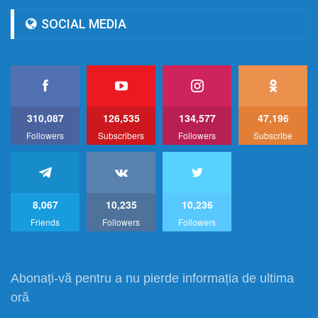
SOCIAL MEDIA
310,087
126,535
134,577
47,196
Followers
Subscribers
Followers
Subscribe
8,067
10,235
10,236
Friends
Followers
Followers
Abonați-vă pentru a nu pierde informația de ultima
oră