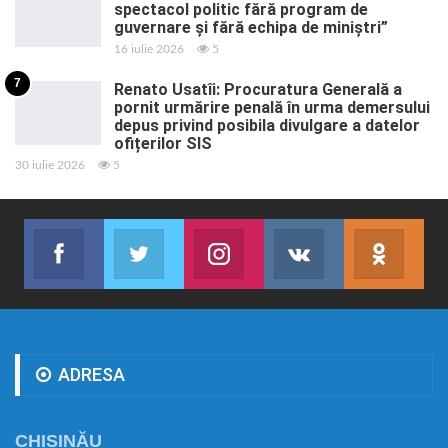
spectacol politic fără program de
guvernare și fără echipa de miniștri”
16 iulie 2026
5
7
Renato Usatîi: Procuratura Generală a
pornit urmărire penală în urma demersului
depus privind posibila divulgare a datelor
ofițerilor SIS
30 iulie 2026
5
Facebook
Twitter
Instagram
VK
ok.r
Abonează-te
Join us on Twitter
Join us on Instagram
Abonează-te
Abon
ADRESA
CHIȘINĂU