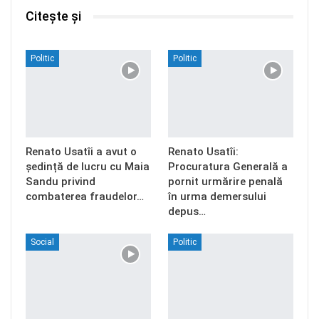
Citește și
Politic
Politic
Renato Usatîi a avut o
Renato Usatîi:
ședință de lucru cu Maia
Procuratura Generală a
Sandu privind
pornit urmărire penală
combaterea fraudelor…
în urma demersului
depus…
Social
Politic