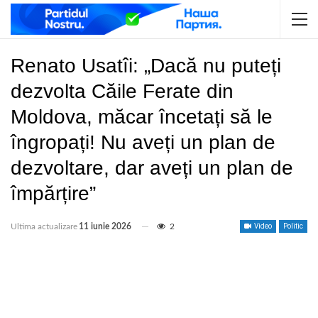
Renato Usatîi: „Dacă nu puteți
dezvolta Căile Ferate din
Moldova, măcar încetați să le
îngropați! Nu aveți un plan de
dezvoltare, dar aveți un plan de
împărțire”
Ultima actualizare
11 iunie 2026
2
Video
Politic