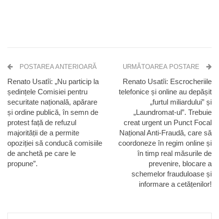
POSTAREA ANTERIOARĂ
URMĂTOAREA POSTARE
Renato Usatîi: „Nu particip la
Renato Usatîi: Escrocheriile
ședințele Comisiei pentru
telefonice și online au depășit
securitate națională, apărare
„furtul miliardului” și
și ordine publică, în semn de
„Laundromat-ul”. Trebuie
protest față de refuzul
creat urgent un Punct Focal
majorității de a permite
Național Anti-Fraudă, care să
opoziției să conducă comisiile
coordoneze în regim online și
de anchetă pe care le
în timp real măsurile de
propune”.
prevenire, blocare a
schemelor frauduloase și
informare a cetățenilor!