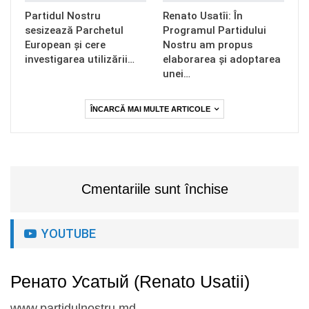
Partidul Nostru
Renato Usatîi: În
sesizează Parchetul
Programul Partidului
European și cere
Nostru am propus
investigarea utilizării…
elaborarea și adoptarea
unei…
ÎNCARCĂ MAI MULTE ARTICOLE
Cmentariile sunt închise
YOUTUBE
Ренато Усатый (Renato Usatii)
www.partidulnostru.md