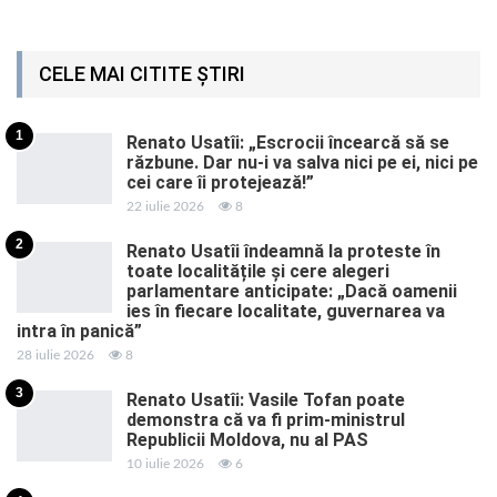
CELE MAI CITITE ȘTIRI
1
Renato Usatîi: „Escrocii încearcă să se
răzbune. Dar nu-i va salva nici pe ei, nici pe
cei care îi protejează!”
22 iulie 2026
8
2
Renato Usatîi îndeamnă la proteste în
toate localitățile și cere alegeri
parlamentare anticipate: „Dacă oamenii
ies în fiecare localitate, guvernarea va
intra în panică”
28 iulie 2026
8
3
Renato Usatîi: Vasile Tofan poate
demonstra că va fi prim-ministrul
Republicii Moldova, nu al PAS
10 iulie 2026
6