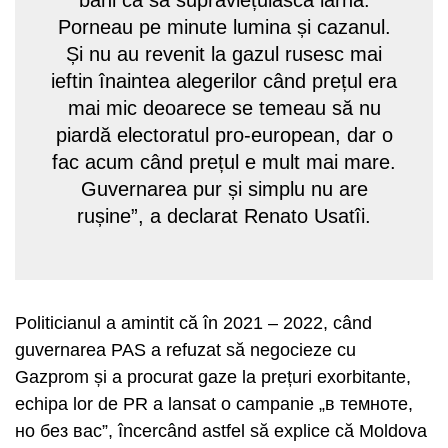
bani ca să supraviețuiască iarna.
Porneau pe minute lumina și cazanul.
Și nu au revenit la gazul rusesc mai
ieftin înaintea alegerilor când prețul era
mai mic deoarece se temeau să nu
piardă electoratul pro-european, dar o
fac acum când prețul e mult mai mare.
Guvernarea pur și simplu nu are
rușine”, a declarat Renato Usatîi.
Politicianul a amintit că în 2021 – 2022, când
guvernarea PAS a refuzat să negocieze cu
Gazprom și a procurat gaze la prețuri exorbitante,
echipa lor de PR a lansat o campanie „в темноте,
но без вас”, încercând astfel să explice că Moldova