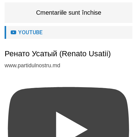
Cmentariile sunt închise
YOUTUBE
Ренато Усатый (Renato Usatii)
www.partidulnostru.md