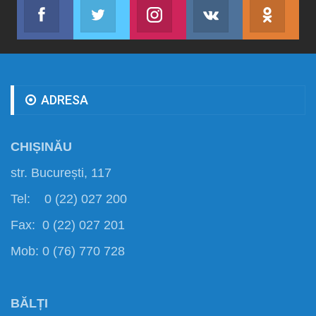
Facebook
Twitter
Instagram
VK
ok.r
Abonează-te
Join us on Twitter
Join us on Instagram
Abonează-te
Abon
ADRESA
CHIȘINĂU
str. București, 117
Tel: 0 (22) 027 200
Fax: 0 (22) 027 201
Mob: 0 (76) 770 728
BĂLȚI