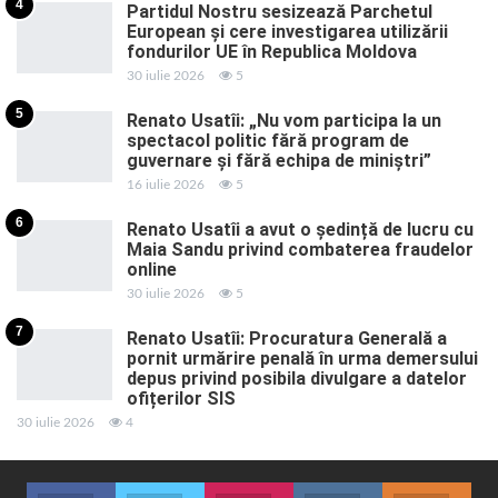
4
Partidul Nostru sesizează Parchetul
European și cere investigarea utilizării
fondurilor UE în Republica Moldova
30 iulie 2026
5
5
Renato Usatîi: „Nu vom participa la un
spectacol politic fără program de
guvernare și fără echipa de miniștri”
16 iulie 2026
5
6
Renato Usatîi a avut o ședință de lucru cu
Maia Sandu privind combaterea fraudelor
online
30 iulie 2026
5
7
Renato Usatîi: Procuratura Generală a
pornit urmărire penală în urma demersului
depus privind posibila divulgare a datelor
ofițerilor SIS
30 iulie 2026
4