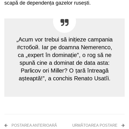
scapă de dependența gazelor rusești.
„Acum vor trebui să inițieze campania
#стобой. Iar pe doamna Nemerenco,
ca „expert în dominație”, o rog să ne
spună cine a dominat de data asta:
Parlicov ori Miller? O țară întreagă
așteaptă!”, a conchis Renato Usatîi.
POSTAREA ANTERIOARĂ
URMĂTOAREA POSTARE