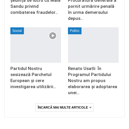
ședință de lucru cu Maia
Procuratura Generală a
Sandu privind
pornit urmărire penală
combaterea fraudelor…
în urma demersului
depus…
Social
Politic
Partidul Nostru
Renato Usatîi: În
sesizează Parchetul
Programul Partidului
European și cere
Nostru am propus
investigarea utilizării…
elaborarea și adoptarea
unei…
ÎNCARCĂ MAI MULTE ARTICOLE