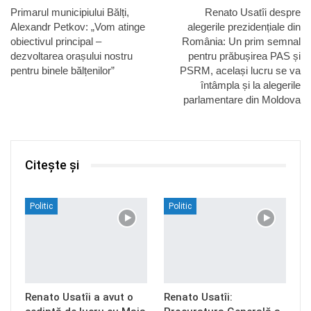
Primarul municipiului Bălți,
Renato Usatîi despre
Alexandr Petkov: „Vom atinge
alegerile prezidențiale din
obiectivul principal –
România: Un prim semnal
dezvoltarea orașului nostru
pentru prăbușirea PAS și
pentru binele bălțenilor”
PSRM, același lucru se va
întâmpla și la alegerile
parlamentare din Moldova
Citește și
Politic
Politic
Renato Usatîi a avut o
Renato Usatîi: