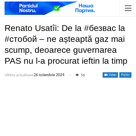
Renato Usatîi: De la #безвас la
#стобой – ne așteaptă gaz mai
scump, deoarece guvernarea
PAS nu l-a procurat ieftin la timp
Ultima actualizare
26 noiembrie 2024
56
Video
Politic