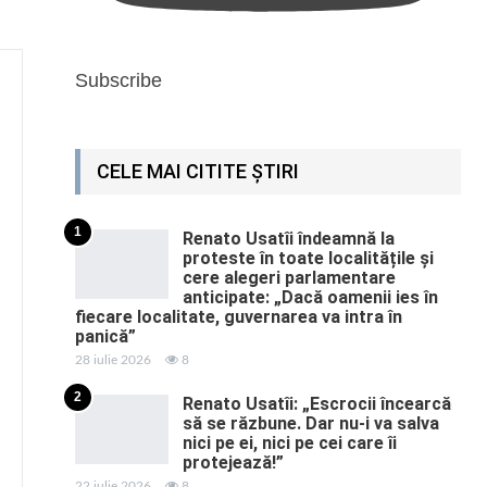
Subscribe
CELE MAI CITITE ȘTIRI
1
Renato Usatîi îndeamnă la
proteste în toate localitățile și
cere alegeri parlamentare
anticipate: „Dacă oamenii ies în
fiecare localitate, guvernarea va intra în
panică”
28 iulie 2026
8
2
Renato Usatîi: „Escrocii încearcă
să se răzbune. Dar nu-i va salva
nici pe ei, nici pe cei care îi
protejează!”
22 iulie 2026
8