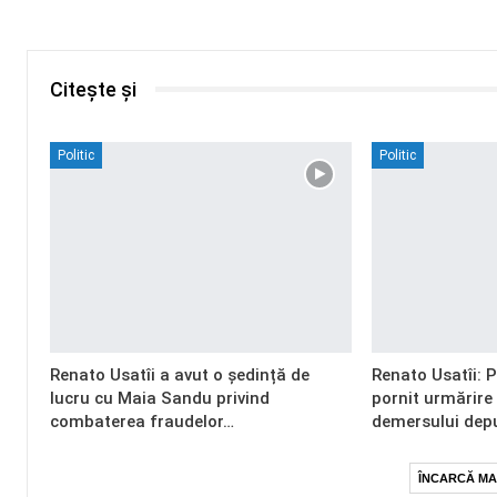
Citește și
Politic
Politic
Renato Usatîi a avut o ședință de
Renato Usatîi: 
lucru cu Maia Sandu privind
pornit urmărire
combaterea fraudelor…
demersului dep
ÎNCARCĂ MA