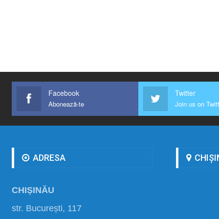
Facebook
Twitter
Abonează-te
Join us on Twit
ADRESA
CHIȘI
CHIȘINĂU
str. București, 117