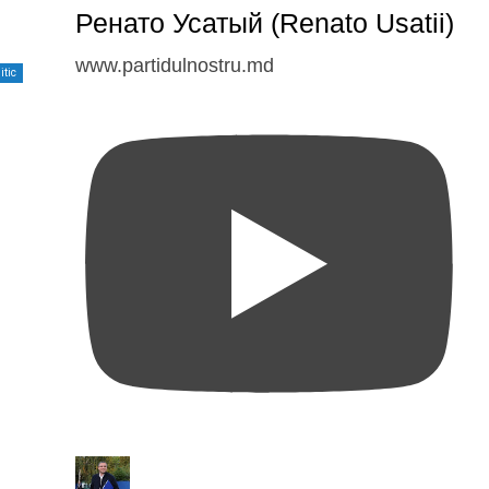
Ренато Усатый (Renato Usatii)
www.partidulnostru.md
itic