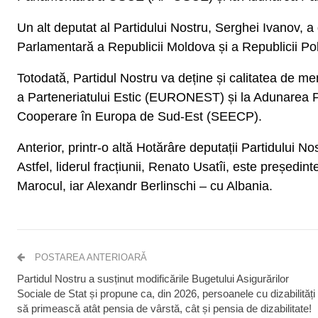
Un alt deputat al Partidului Nostru, Serghei Ivanov,
Parlamentară a Republicii Moldova și a Republicii Po
Totodată, Partidul Nostru va deține și calitatea de 
a Parteneriatului Estic (EURONEST) și la Adunarea 
Cooperare în Europa de Sud-Est (SEECP).
Anterior, printr-o altă Hotărâre deputații Partidului No
Astfel, liderul fracțiunii, Renato Usatîi, este președin
Marocul, iar Alexandr Berlinschi – cu Albania.
POSTAREA ANTERIOARĂ
Partidul Nostru a susținut modificările Bugetului Asigurărilor
Sociale de Stat și propune ca, din 2026, persoanele cu dizabilități
să primească atât pensia de vârstă, cât și pensia de dizabilitate!