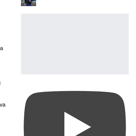
 a
i
ova