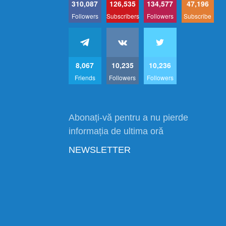
310,087
126,535
134,577
47,196
Followers
Subscribers
Followers
Subscribe
8,067
10,235
10,236
Friends
Followers
Followers
Abonați-vă pentru a nu pierde
informația de ultima oră
NEWSLETTER