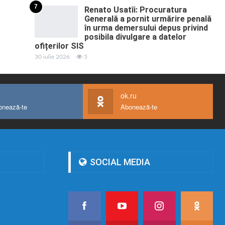
7
Renato Usatîi: Procuratura
Generală a pornit urmărire penală
în urma demersului depus privind
posibila divulgare a datelor
ofițerilor SIS
30 iulie 2026
5
ok.ru
onează-te
Abonează-te
SOCIAL MEDIA