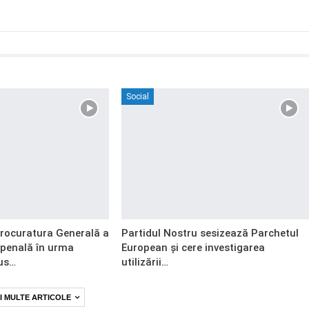
Social
Procuratura Generală a
Partidul Nostru sesizează Parchetul
 penală în urma
European și cere investigarea
us…
utilizării…
I MULTE ARTICOLE