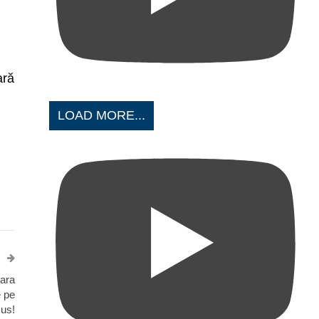
ară
LOAD MORE...
țara
e pe
sus!