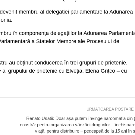
 a devenit membru al delegației parlamentare la Adunarea
lonia.
membru în componența delegațiilor la Adunarea Parlament
Parlamentară a Statelor Membre ale Procesului de
stru au obținut conducerea în trei grupuri de prietenie.
te al grupului de prietenie cu Elveția, Elena Grițco – cu
URMĂTOAREA POSTARE
Renato Usatîi: Doar așa putem învinge narcomafia din 
noastră: pentru organizarea vânzării drogurilor – închisoar
viață, pentru distribuire – pedeapsă de la 15 ani în 