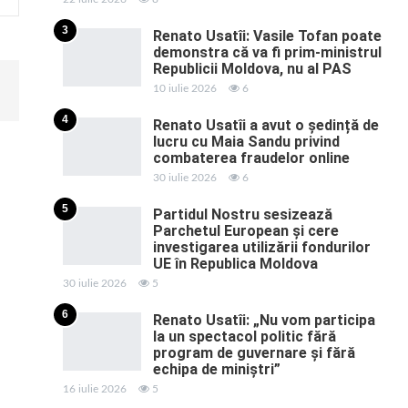
3
Renato Usatîi: Vasile Tofan poate
demonstra că va fi prim-ministrul
Republicii Moldova, nu al PAS
10 iulie 2026
6
4
Renato Usatîi a avut o ședință de
lucru cu Maia Sandu privind
combaterea fraudelor online
30 iulie 2026
6
5
Partidul Nostru sesizează
Parchetul European și cere
investigarea utilizării fondurilor
UE în Republica Moldova
30 iulie 2026
5
6
Renato Usatîi: „Nu vom participa
la un spectacol politic fără
program de guvernare și fără
echipa de miniștri”
16 iulie 2026
5