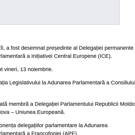
tîi, a fost desemnat președinte al Delegației permanente
amentară a Inițiativei Central Europene (ICE).
 vineri, 13 noiembrie.
ia Legislativului la Adunarea Parlamentară a Consiliulu
mnată membră a Delegației Parlamentului Republicii Mold
ldova – Uniunea Europeană.
onența delegațiilor parlamentare la Adunarea
lamentară a Francofoniei (APF).