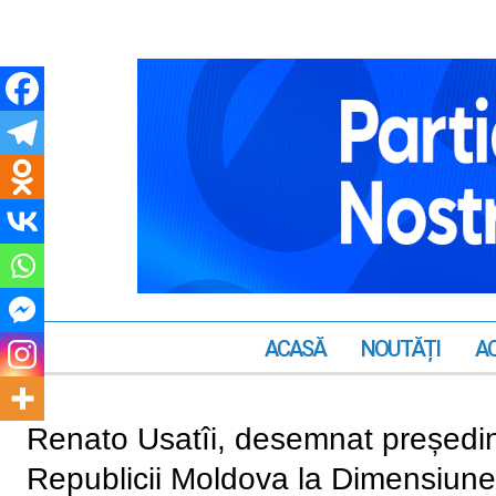
ACASĂ
NOUTĂȚI
AC
Renato Usatîi, desemnat președin
Republicii Moldova la Dimensiunea