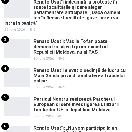
2
Renato Usatîi îndeamnă la proteste în
toate localitățile și cere alegeri
parlamentare anticipate: „Dacă oamenii
ies în fiecare localitate, guvernarea va
intra în panică”
28 iulie 2026
8
3
Renato Usatîi: Vasile Tofan poate
demonstra că va fi prim-ministrul
Republicii Moldova, nu al PAS
10 iulie 2026
6
4
Renato Usatîi a avut o ședință de lucru cu
Maia Sandu privind combaterea fraudelor
online
30 iulie 2026
6
5
Partidul Nostru sesizează Parchetul
European și cere investigarea utilizării
fondurilor UE în Republica Moldova
30 iulie 2026
5
6
Renato Usatîi: „Nu vom participa la un