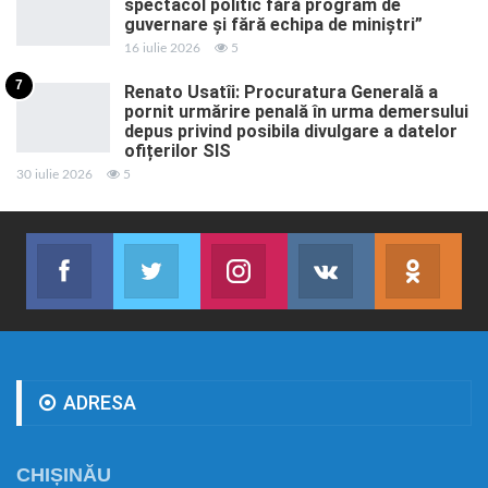
spectacol politic fără program de
guvernare și fără echipa de miniștri”
16 iulie 2026
5
7
Renato Usatîi: Procuratura Generală a
pornit urmărire penală în urma demersului
depus privind posibila divulgare a datelor
ofițerilor SIS
30 iulie 2026
5
Facebook
Twitter
Instagram
VK
ok.r
Abonează-te
Join us on Twitter
Join us on Instagram
Abonează-te
Abon
ADRESA
CHIȘINĂU