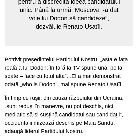
pentru a discredita ideea candidatului
unic. Până la urmă, Moscova i-a dat
voie lui Dodon să candideze”,
dezvăluie Renato Usatîi.
Potrivit președintelui Partidului Nostru, „asta e fața
reală a lui Dodon: În țară la TV spune una, pe la
spate – face cu totul alta”. „El a mai demonstrat
odată „who is Dodon”, mai spune Renato Usatîi.
În timp ce rușii, din cauza războiului din Ucraina,
„sunt reduși în manevre, nu pot deschis, nici
mediatic să-și susțină candidatul sau candidații”,
occidentalii mizează deschis pe Maia Sandu,
adaugă liderul Partidului Nostru.