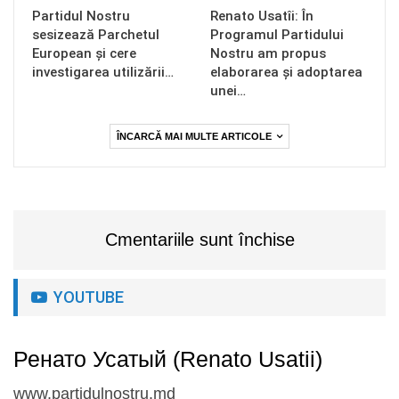
Partidul Nostru
Renato Usatîi: În
sesizează Parchetul
Programul Partidului
European și cere
Nostru am propus
investigarea utilizării…
elaborarea și adoptarea
unei…
ÎNCARCĂ MAI MULTE ARTICOLE
Cmentariile sunt închise
YOUTUBE
Ренато Усатый (Renato Usatii)
www.partidulnostru.md