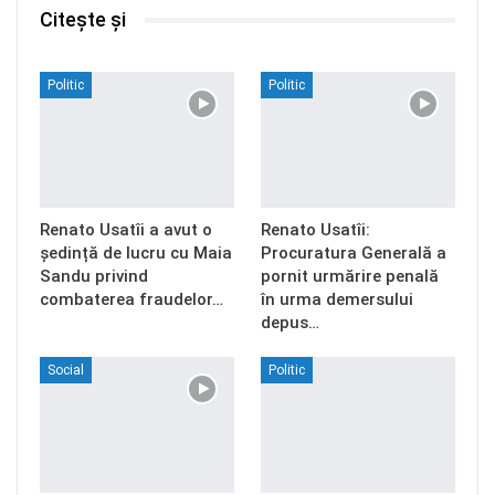
Citește și
Politic
Politic
Renato Usatîi a avut o
Renato Usatîi:
ședință de lucru cu Maia
Procuratura Generală a
Sandu privind
pornit urmărire penală
combaterea fraudelor…
în urma demersului
depus…
Social
Politic