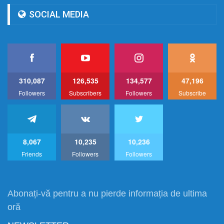
SOCIAL MEDIA
310,087
126,535
134,577
47,196
Followers
Subscribers
Followers
Subscribe
8,067
10,235
10,236
Friends
Followers
Followers
Abonați-vă pentru a nu pierde informația de ultima
oră