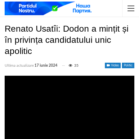
Renato Usatîi: Dodon a mințit și
în privința candidatului unic
apolitic
Ultima actualizare
17 iunie 2024
35
Video
Politic