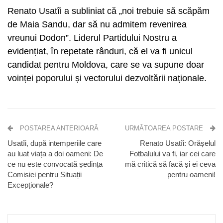
Renato Usatîi a subliniat că „noi trebuie să scăpăm
de Maia Sandu, dar să nu admitem revenirea
vreunui Dodon”. Liderul Partidului Nostru a
evidențiat, în repetate rânduri, că el va fi unicul
candidat pentru Moldova, care se va supune doar
voinței poporului și vectorului dezvoltării naționale.
POSTAREA ANTERIOARĂ
URMĂTOAREA POSTARE
Usatîi, după intemperiile care
Renato Usatîi: Orășelul
au luat viața a doi oameni: De
Fotbalului va fi, iar cei care
ce nu este convocată ședința
mă critică să facă și ei ceva
Comisiei pentru Situații
pentru oameni!
Excepționale?