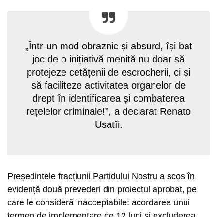
„Într-un mod obraznic și absurd, își bat
joc de o inițiativă menită nu doar să
protejeze cetățenii de escrocherii, ci și
să faciliteze activitatea organelor de
drept în identificarea și combaterea
rețelelor criminale!”, a declarat Renato
Usatîi.
Președintele fracțiunii Partidului Nostru a scos în
evidență două prevederi din proiectul aprobat, pe
care le consideră inacceptabile: acordarea unui
termen de implementare de 12 luni și excluderea