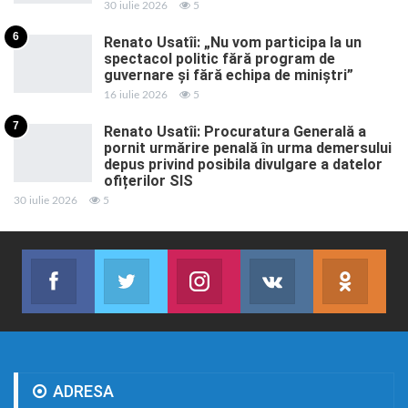
30 iulie 2026
5
6
Renato Usatîi: „Nu vom participa la un
spectacol politic fără program de
guvernare și fără echipa de miniștri”
16 iulie 2026
5
7
Renato Usatîi: Procuratura Generală a
pornit urmărire penală în urma demersului
depus privind posibila divulgare a datelor
ofițerilor SIS
30 iulie 2026
5
Facebook
Twitter
Instagram
VK
ok.r
Abonează-te
Join us on Twitter
Join us on Instagram
Abonează-te
Abon
ADRESA