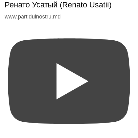
Ренато Усатый (Renato Usatii)
www.partidulnostru.md