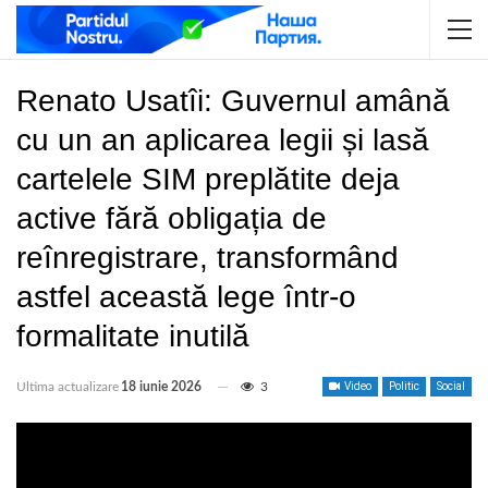
Renato Usatîi: Guvernul amână
cu un an aplicarea legii și lasă
cartelele SIM preplătite deja
active fără obligația de
reînregistrare, transformând
astfel această lege într-o
formalitate inutilă
Ultima actualizare
18 iunie 2026
3
Video
Politic
Social