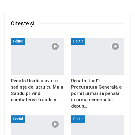
Citește și
Politic
Politic
Renato Usatîi a avut o
Renato Usatîi:
ședință de lucru cu Maia
Procuratura Generală a
Sandu privind
pornit urmărire penală
combaterea fraudelor…
în urma demersului
depus…
Social
Politic