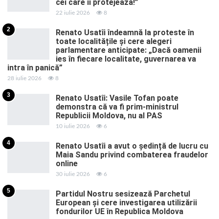
cei care îi protejează!”
22 iulie 2026
8
2
Renato Usatîi îndeamnă la proteste în
toate localitățile și cere alegeri
parlamentare anticipate: „Dacă oamenii
ies în fiecare localitate, guvernarea va
intra în panică”
28 iulie 2026
8
3
Renato Usatîi: Vasile Tofan poate
demonstra că va fi prim-ministrul
Republicii Moldova, nu al PAS
10 iulie 2026
6
4
Renato Usatîi a avut o ședință de lucru cu
Maia Sandu privind combaterea fraudelor
online
30 iulie 2026
6
5
Partidul Nostru sesizează Parchetul
European și cere investigarea utilizării
fondurilor UE în Republica Moldova