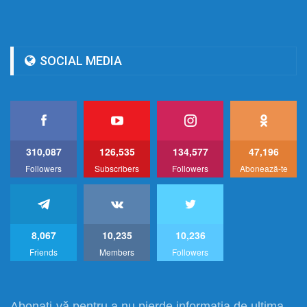
SOCIAL MEDIA
310,087
126,535
134,577
47,196
Followers
Subscribers
Followers
Abonează-te
8,067
10,235
10,236
Friends
Members
Followers
Abonați-vă pentru a nu pierde informația de ultima