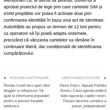
Menționăm că, la ultima sa ședință, Guvernul a
aprobat proiectul de lege prin care cartelele SIM și
eSIM preplătite vor putea fi activate doar prin
confirmarea identității în baza unui act de identitate.
Autoritățile au propus un termen de 12 luni pentru
ca operatorii să își poată adapta sistemele,
precizând că vânzarea cartelelor va rămâne în
continuare liberă, dar condiționată de identificarea
cumpărătorului.
POSTAREA ANTERIOARĂ
URMĂTOAREA POSTARE
Renato Usatîi face apel către
Elena Grițco, deputat Partidul
bloggeri și influenceri: Să
Nostru: Când agenda politică
ajute la informarea populației
bate siguranța copiilor noștri.
pentru a preveni fraudele
Despre tăcerea complice a
telefonice
presei „independente”