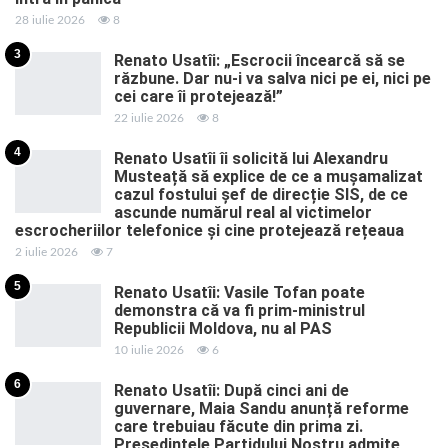
28 iulie 2026
8
3
Renato Usatîi: „Escrocii încearcă să se
răzbune. Dar nu-i va salva nici pe ei, nici pe
cei care îi protejează!”
22 iulie 2026
8
4
Renato Usatîi îi solicită lui Alexandru
Musteață să explice de ce a mușamalizat
cazul fostului șef de direcție SIS, de ce
ascunde numărul real al victimelor
escrocheriilor telefonice și cine protejează rețeaua
2 iulie 2026
7
5
Renato Usatîi: Vasile Tofan poate
demonstra că va fi prim-ministrul
Republicii Moldova, nu al PAS
10 iulie 2026
6
6
Renato Usatîi: După cinci ani de
guvernare, Maia Sandu anunță reforme
care trebuiau făcute din prima zi.
Președintele Partidului Nostru admite