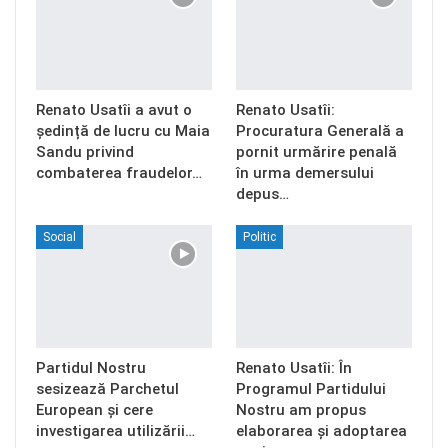
Renato Usatîi a avut o
Renato Usatîi:
ședință de lucru cu Maia
Procuratura Generală a
Sandu privind
pornit urmărire penală
combaterea fraudelor…
în urma demersului
depus…
Social
Politic
Partidul Nostru
Renato Usatîi: În
sesizează Parchetul
Programul Partidului
European și cere
Nostru am propus
investigarea utilizării…
elaborarea și adoptarea