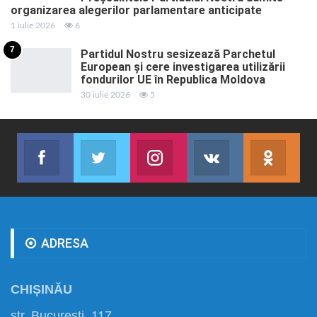
organizarea alegerilor parlamentare anticipate
1 iulie 2026
6
7
Partidul Nostru sesizează Parchetul
European și cere investigarea utilizării
fondurilor UE în Republica Moldova
30 iulie 2026
5
Facebook
Twitter
Instagram
VK
ok.r
Abonează-te
Join us on Twitter
Join us on Instagram
Abonează-te
Abon
ADRESA
CHIȘINĂU
str. București, 117