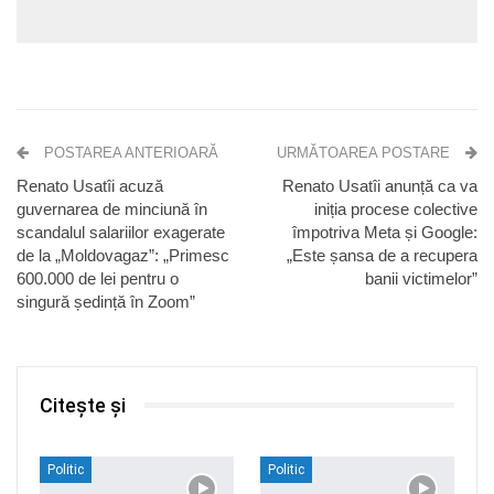
POSTAREA ANTERIOARĂ
URMĂTOAREA POSTARE
Renato Usatîi acuză
Renato Usatîi anunță ca va
guvernarea de minciună în
iniția procese colective
scandalul salariilor exagerate
împotriva Meta și Google:
de la „Moldovagaz”: „Primesc
„Este șansa de a recupera
600.000 de lei pentru o
banii victimelor”
singură ședință în Zoom”
Citește și
Politic
Politic