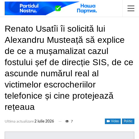
Renato Usatîi îi solicită lui
Alexandru Musteață să explice
de ce a mușamalizat cazul
fostului șef de direcție SIS, de ce
ascunde numărul real al
victimelor escrocheriilor
telefonice și cine protejează
rețeaua
Ultima actualizare
2 iulie 2026
7
Video
Politic