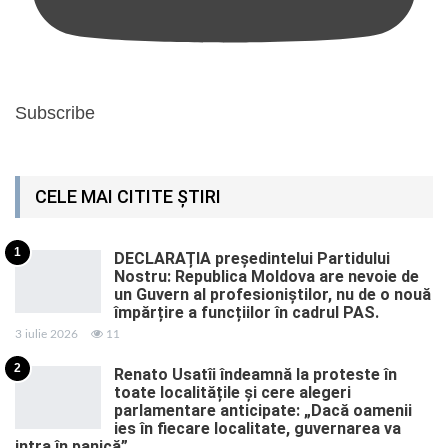
Subscribe
CELE MAI CITITE ȘTIRI
1
DECLARAȚIA președintelui Partidului
Nostru: Republica Moldova are nevoie de
un Guvern al profesioniștilor, nu de o nouă
împărțire a funcțiilor în cadrul PAS.
3 iulie 2026
11
2
Renato Usatîi îndeamnă la proteste în
toate localitățile și cere alegeri
parlamentare anticipate: „Dacă oamenii
ies în fiecare localitate, guvernarea va
intra în panică”