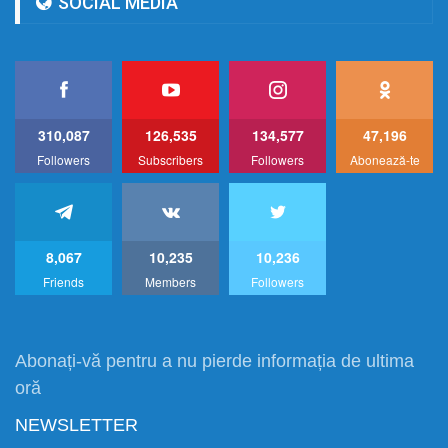
SOCIAL MEDIA
310,087
126,535
134,577
47,196
Followers
Subscribers
Followers
Abonează-te
8,067
10,235
10,236
Friends
Members
Followers
Abonați-vă pentru a nu pierde informația de ultima
oră
NEWSLETTER