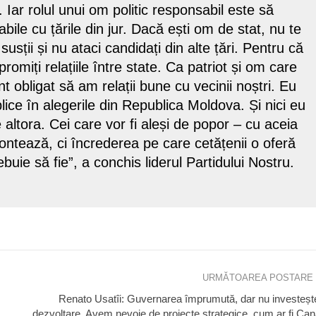
Iar rolul unui om politic responsabil este să
tabile cu țările din jur. Dacă ești om de stat, nu te
susții și nu ataci candidați din alte țări. Pentru că
romiți relațiile între state. Ca patriot și om care
 obligat să am relații bune cu vecinii noștri. Eu
lice în alegerile din Republica Moldova. Și nici eu
 altora. Cei care vor fi aleși de popor – cu aceia
ontează, ci încrederea pe care cetățenii o oferă
ebuie să fie”, a conchis liderul Partidului Nostru.
URMĂTOAREA POSTARE
Renato Usatîi: Guvernarea împrumută, dar nu investeșt
dezvoltare. Avem nevoie de proiecte strategice, cum ar fi Can