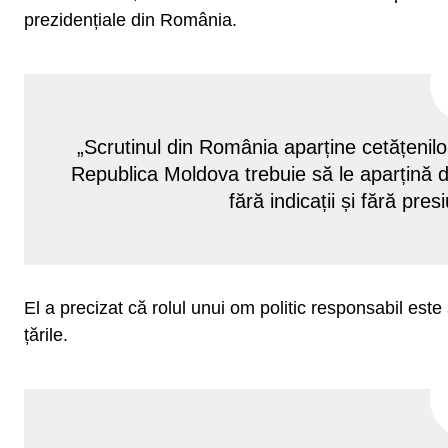
prezidențiale din România.
„Scrutinul din România aparține cetățenilo
Republica Moldova trebuie să le aparțină do
fără indicații și fără pres
El a precizat că rolul unui om politic responsabil este 
țările.