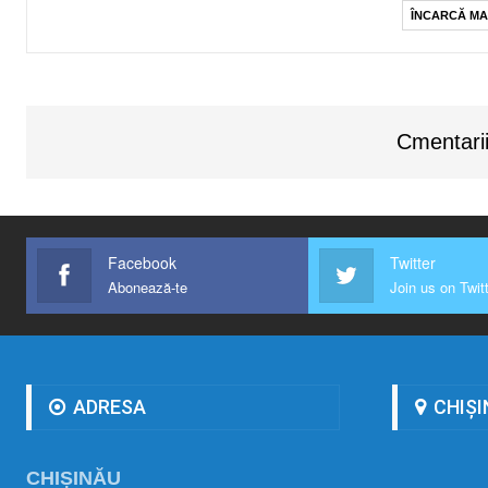
ÎNCARCĂ MA
Cmentarii
Facebook
Twitter
Abonează-te
Join us on Twit
ADRESA
CHIȘI
CHIȘINĂU