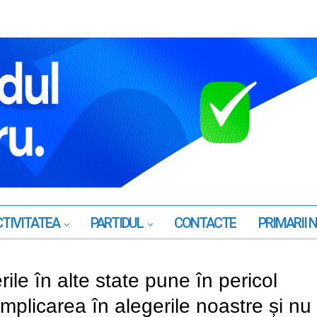
TIVITATEA
PARTIDUL
CONTACTE
PRIMARII 
ile în alte state pune în pericol
 implicarea în alegerile noastre și nu