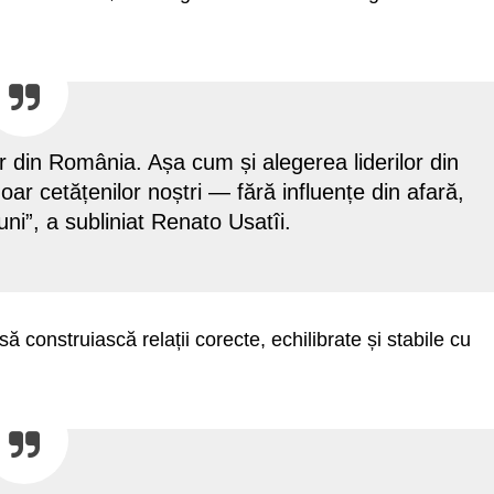
r din România. Așa cum și alegerea liderilor din
ar cetățenilor noștri — fără influențe din afară,
iuni”, a subliniat Renato Usatîi.
să construiască relații corecte, echilibrate și stabile cu