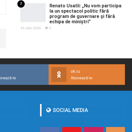
7
Renato Usatîi: „Nu vom participa
la un spectacol politic fără
program de guvernare și fără
echipa de miniștri”
16 iulie 2026
2
ok.ru
onează-te
Abonează-te
SOCIAL MEDIA