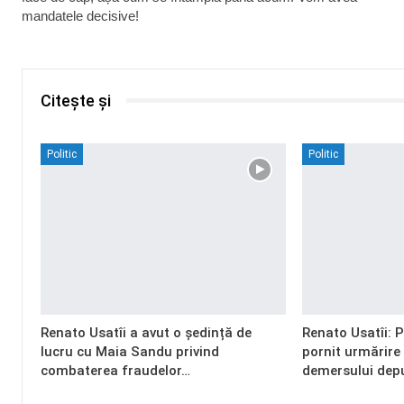
mandatele decisive!
Citește și
Politic
Politic
Renato Usatîi a avut o ședință de
Renato Usatîi: 
lucru cu Maia Sandu privind
pornit urmărire
combaterea fraudelor…
demersului dep