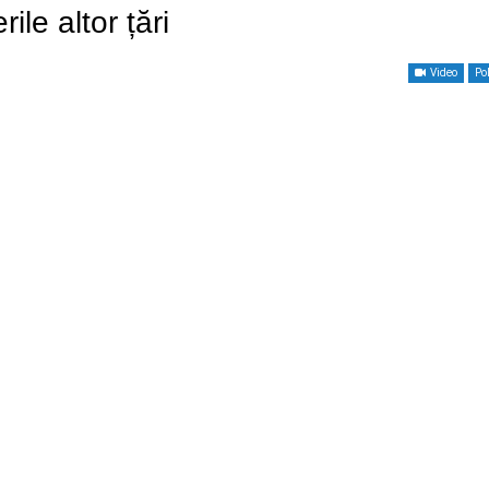
ile altor țări
Video
Pol