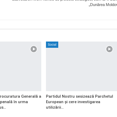
„Dunărea Moldov
Social
Procuratura Generală a
Partidul Nostru sesizează Parchetul
 penală în urma
European și cere investigarea
us…
utilizării…