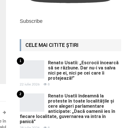
Subscribe
CELE MAI CITITE ȘTIRI
1
Renato Usatîi: „Escrocii încearcă
să se răzbune. Dar nu-i va salva
nici pe ei, nici pe cei care îi
protejează!”
22 iulie 2026
8
2
Renato Usatîi îndeamnă la
proteste în toate localitățile și
cere alegeri parlamentare
anticipate: „Dacă oamenii ies în
fiecare localitate, guvernarea va intra în
e în
panică”
alul
28 iulie 2026
8