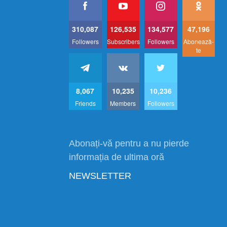
310,087
126,535
134,577
47,196
Followers
Subscribers
Followers
Abonează-
te
8,067
10,235
10,236
Friends
Members
Followers
Abonați-vă pentru a nu pierde
informația de ultima oră
NEWSLETTER