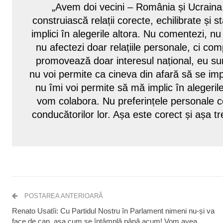
„Avem doi vecini – România și Ucraina. 
construiască relații corecte, echilibrate și s
implici în alegerile altora. Nu comentezi, nu 
nu afectezi doar relațiile personale, ci comp
promovează doar interesul național, eu sunt
nu voi permite ca cineva din afară să se imp
nu îmi voi permite să mă implic în alegerile
vom colabora. Nu preferințele personale c
conducătorilor lor. Așa este corect și așa tr
POSTAREA ANTERIOARĂ
Renato Usatîi: Cu Partidul Nostru în Parlament nimeni nu-și va
face de cap, așa cum se întâmplă până acum! Vom avea