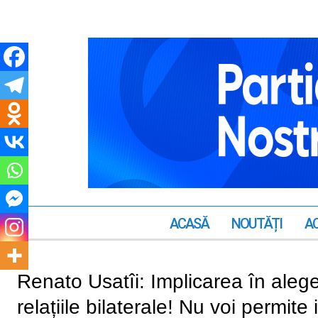
ACASĂ
NOUTĂȚI
AC
Renato Usatîi: Implicarea în aleger
relațiile bilaterale! Nu voi permite