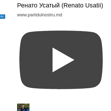
Ренато Усатый (Renato Usatii)
www.partidulnostru.md
itic