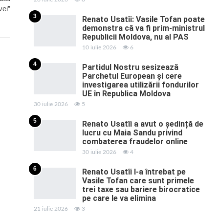
ei”
3
Renato Usatîi: Vasile Tofan poate
demonstra că va fi prim-ministrul
Republicii Moldova, nu al PAS
10 iulie 2026
6
4
Partidul Nostru sesizează
Parchetul European și cere
investigarea utilizării fondurilor
UE în Republica Moldova
30 iulie 2026
5
5
Renato Usatîi a avut o ședință de
lucru cu Maia Sandu privind
combaterea fraudelor online
30 iulie 2026
4
6
Renato Usatîi l-a întrebat pe
Vasile Tofan care sunt primele
trei taxe sau bariere birocratice
pe care le va elimina
21 iulie 2026
3