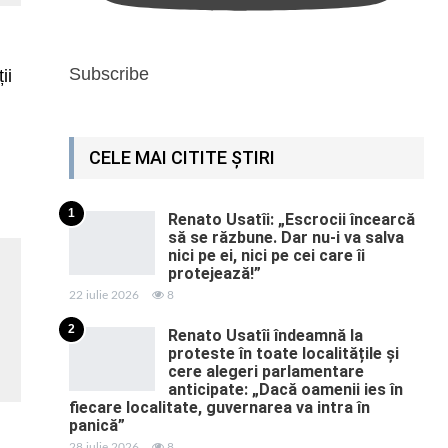
Subscribe
ii
CELE MAI CITITE ȘTIRI
1
Renato Usatîi: „Escrocii încearcă
să se răzbune. Dar nu-i va salva
nici pe ei, nici pe cei care îi
protejează!”
22 iulie 2026
8
2
Renato Usatîi îndeamnă la
proteste în toate localitățile și
cere alegeri parlamentare
anticipate: „Dacă oamenii ies în
fiecare localitate, guvernarea va intra în
panică”
28 iulie 2026
8