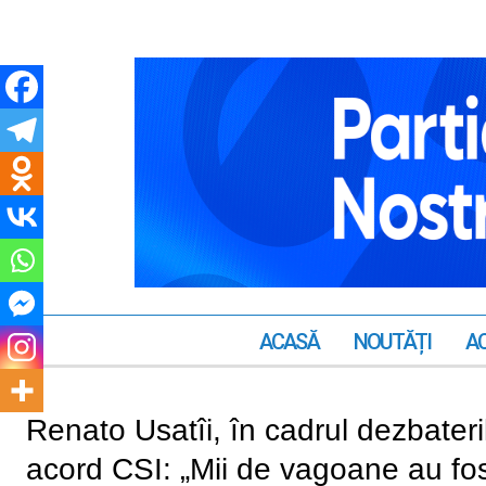
ACASĂ
NOUTĂȚI
AC
Renato Usatîi, în cadrul dezbater
acord CSI: „Mii de vagoane au fo