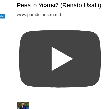
Ренато Усатый (Renato Usatii)
www.partidulnostru.md
itic