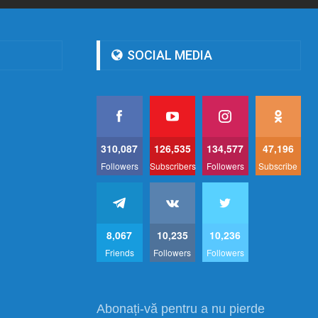
SOCIAL MEDIA
310,087
126,535
134,577
47,196
Followers
Subscribers
Followers
Subscribe
8,067
10,235
10,236
Friends
Followers
Followers
Abonați-vă pentru a nu pierde