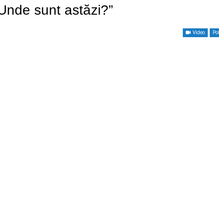
 Unde sunt astăzi?”
Video
Pol