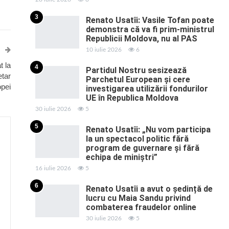
3
Renato Usatîi: Vasile Tofan poate
demonstra că va fi prim-ministrul
Republicii Moldova, nu al PAS
10 iulie 2026
6
t la
4
Partidul Nostru sesizează
etar
Parchetul European și cere
opei
investigarea utilizării fondurilor
UE în Republica Moldova
30 iulie 2026
5
5
Renato Usatîi: „Nu vom participa
la un spectacol politic fără
program de guvernare și fără
echipa de miniștri”
16 iulie 2026
5
6
Renato Usatîi a avut o ședință de
lucru cu Maia Sandu privind
combaterea fraudelor online
30 iulie 2026
5