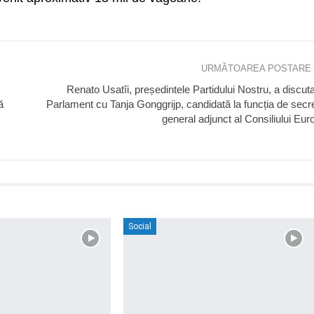
URMĂTOAREA POSTARE
Renato Usatîi, președintele Partidului Nostru, a discuta
ă
Parlament cu Tanja Gonggrijp, candidată la funcția de secr
general adjunct al Consiliului Eur
Social