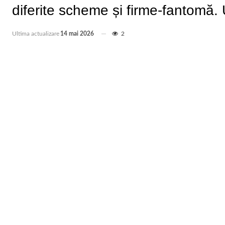
diferite scheme și firme-fantomă.
Ultima actualizare
14 mai 2026
2