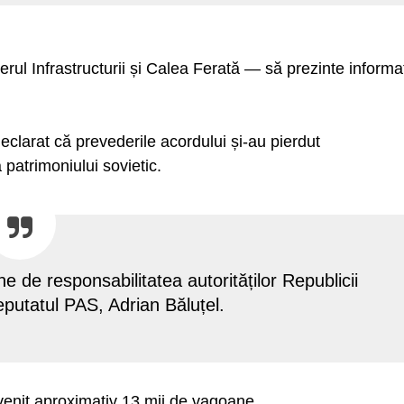
erul Infrastructurii și Calea Ferată — să prezinte informaț
declarat că prevederile acordului și-au pierdut
 patrimoniului sovietic.
e de responsabilitatea autorităților Republicii
eputatul PAS, Adrian Băluțel.
evenit aproximativ 13 mii de vagoane.