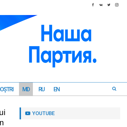
NOŞTRI
MD
RU
EN
ui
YOUTUBE
in