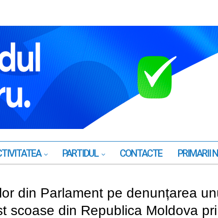
TIVITATEA
PARTIDUL
CONTACTE
PRIMARII 
ilor din Parlament pe denunțarea un
st scoase din Republica Moldova pr