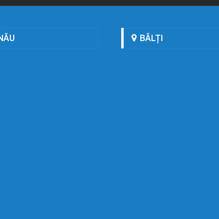
NĂU
BĂLȚI