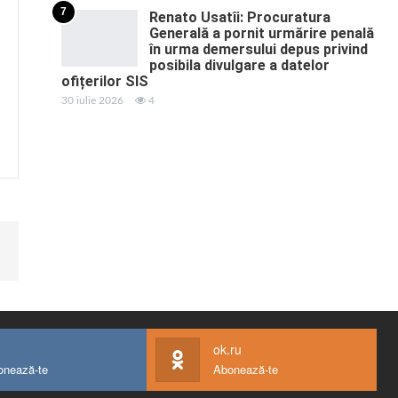
7
Renato Usatîi: Procuratura
Generală a pornit urmărire penală
în urma demersului depus privind
posibila divulgare a datelor
ofițerilor SIS
30 iulie 2026
4
ok.ru
onează-te
Abonează-te