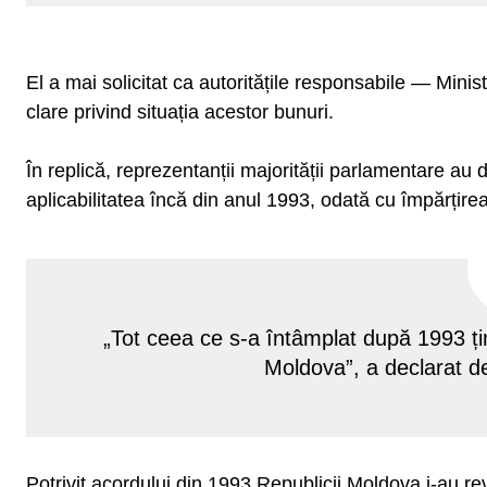
El a mai solicitat ca autoritățile responsabile — Minist
clare privind situația acestor bunuri.
În replică, reprezentanții majorității parlamentare au 
aplicabilitatea încă din anul 1993, odată cu împărțirea
„Tot ceea ce s-a întâmplat după 1993 țin
Moldova”, a declarat d
Potrivit acordului din 1993 Republicii Moldova i-au r