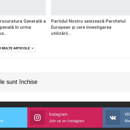
Procuratura Generală a
Partidul Nostru sesizează Parchetul
 penală în urma
European și cere investigarea
us…
utilizării…
I MULTE ARTICOLE
le sunt închise
Instagram
VK
ter
Join us on Instagram
Ab