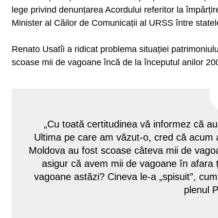
lege privind denunțarea Acordului referitor la împărți
Minister al Căilor de Comunicații al URSS între stat
Renato Usatîi a ridicat problema situației patrimoniul
scoase mii de vagoane încă de la începutul anilor 20
„Cu toată certitudinea vă informez că au 
Ultima pe care am văzut-o, cred că acum ap
Moldova au fost scoase câteva mii de vagoa
asigur că avem mii de vagoane în afara ț
vagoane astăzi? Cineva le-a „spisuit”, cum
plenul 