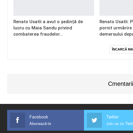
Renato Usatîi a avut o ședință de
Renato Usatîi: 
lucru cu Maia Sandu privind
pornit urmărire
combaterea fraudelor…
demersului dep
ÎNCARCĂ MA
Cmentarii
Facebook
Twitter
Abonează-te
Join us on Twit