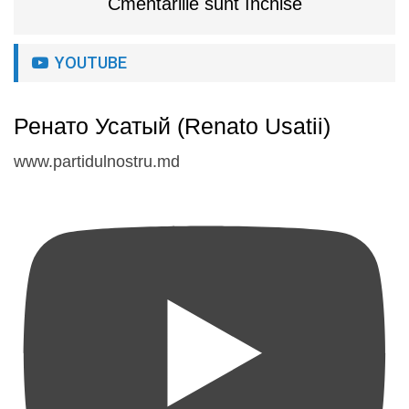
Cmentariile sunt închise
YOUTUBE
Ренато Усатый (Renato Usatii)
www.partidulnostru.md