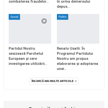
combaterea fraudelor…
în urma demersului
depus…
Social
Politic
Partidul Nostru
Renato Usatîi: În
sesizează Parchetul
Programul Partidului
European și cere
Nostru am propus
investigarea utilizării…
elaborarea și adoptarea
unei…
ÎNCARCĂ MAI MULTE ARTICOLE