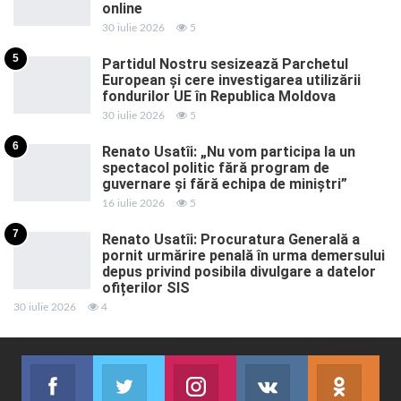
online
30 iulie 2026
5
5
Partidul Nostru sesizează Parchetul
European și cere investigarea utilizării
fondurilor UE în Republica Moldova
30 iulie 2026
5
6
Renato Usatîi: „Nu vom participa la un
spectacol politic fără program de
guvernare și fără echipa de miniștri”
16 iulie 2026
5
7
Renato Usatîi: Procuratura Generală a
pornit urmărire penală în urma demersului
depus privind posibila divulgare a datelor
ofițerilor SIS
30 iulie 2026
4
Facebook
Twitter
Instagram
VK
ok.r
Abonează-te
Join us on Twitter
Join us on Instagram
Abonează-te
Abon