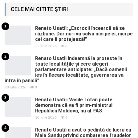
CELE MAI CITITE ȘTIRI
1
Renato Usatîi: „Escrocii încearcă să se
răzbune. Dar nu-i va salva nici pe ei, nici pe
cei care îi protejează!”
22 iulie 2026
8
2
Renato Usatîi îndeamnă la proteste în
toate localitățile și cere alegeri
parlamentare anticipate: „Dacă oamenii
ies în fiecare localitate, guvernarea va
intra în panică”
28 iulie 2026
8
3
Renato Usatîi: Vasile Tofan poate
demonstra că va fi prim-ministrul
Republicii Moldova, nu al PAS
10 iulie 2026
6
4
Renato Usatîi a avut o ședință de lucru cu
Maia Sandu privind combaterea fraudelor