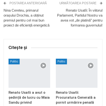
POSTAREA ANTERIOARĂ
URMĂTOAREA POSTARE
Nina Cereteu, primarul
Renato Usatîi: În viitorul
orașului Drochia, a obținut
Parlament, Partidul Nostru va
premiul pentru cel mai bun
avea vot „de platină” pentru
proiect de eficiență energetică
formarea guvernului!
Citește și
Politic
Politic
Renato Usatîi a avut o
Renato Usatîi:
ședință de lucru cu Maia
Procuratura Generală a
Sandu privind
pornit urmărire penală