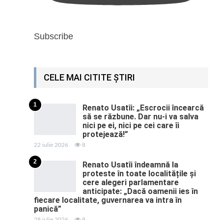
Subscribe
CELE MAI CITITE ȘTIRI
1
Renato Usatîi: „Escrocii încearcă
să se răzbune. Dar nu-i va salva
nici pe ei, nici pe cei care îi
protejează!”
22 iulie 2026
8
2
Renato Usatîi îndeamnă la
proteste în toate localitățile și
cere alegeri parlamentare
anticipate: „Dacă oamenii ies în
fiecare localitate, guvernarea va intra în
panică”
28 iulie 2026
8