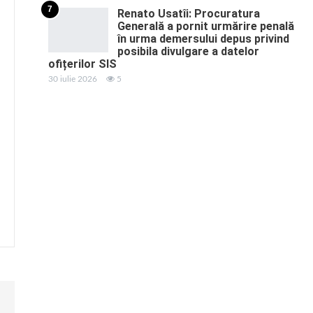
7
Renato Usatîi: Procuratura
Generală a pornit urmărire penală
în urma demersului depus privind
posibila divulgare a datelor
ofițerilor SIS
30 iulie 2026
5