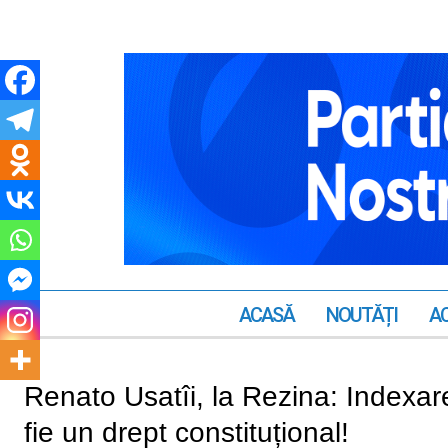
ACASĂ
NOUTĂȚI
AC
Renato Usatîi, la Rezina: Indexarea
fie un drept constituțional!