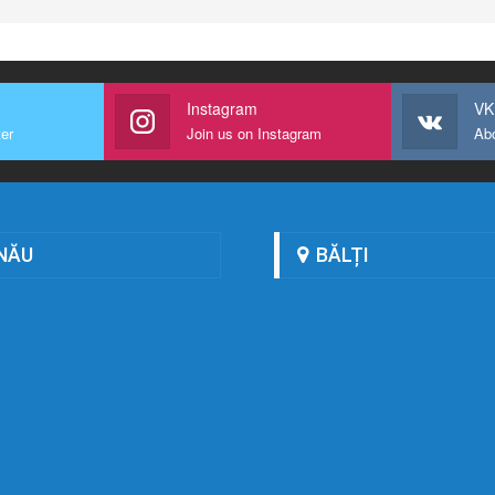
Instagram
VK
ter
Join us on Instagram
Ab
NĂU
BĂLȚI