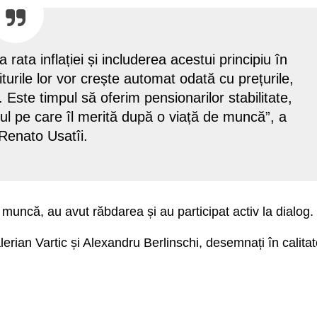
rata inflației și includerea acestui principiu în
turile lor vor crește automat odată cu prețurile,
 Este timpul să oferim pensionarilor stabilitate,
tul pe care îl merită după o viață de muncă”, a
 Renato Usatîi.
 muncă, au avut răbdarea și au participat activ la dialog.
alerian Vartic și Alexandru Berlinschi, desemnați în calita