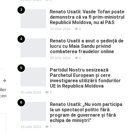
3
Renato Usatîi: Vasile Tofan poate
demonstra că va fi prim-ministrul
Republicii Moldova, nu al PAS
10 iulie 2026
6
4
Renato Usatîi a avut o ședință de
lucru cu Maia Sandu privind
combaterea fraudelor online
30 iulie 2026
6
5
Partidul Nostru sesizează
Parchetul European și cere
investigarea utilizării fondurilor
UE în Republica Moldova
lier
30 iulie 2026
5
ceri
6
Renato Usatîi: „Nu vom participa
la un spectacol politic fără
program de guvernare și fără
echipa de miniștri”
16 iulie 2026
5