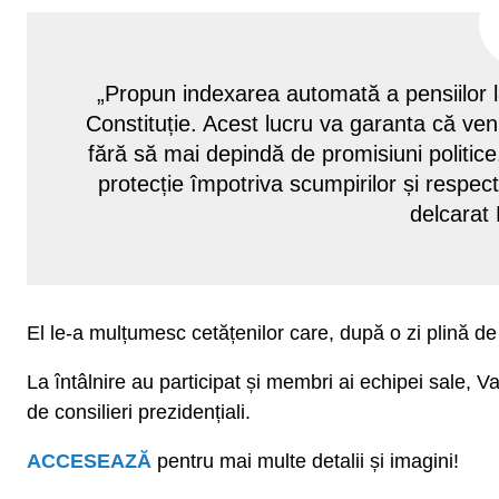
„Propun indexarea automată a pensiilor la 
Constituție. Acest lucru va garanta că veni
fără să mai depindă de promisiuni politice.
protecție împotriva scumpirilor și respec
delcarat
El le-a mulțumesc cetățenilor care, după o zi plină de
La întâlnire au participat și membri ai echipei sale, V
de consilieri prezidențiali.
ACCESEAZĂ
pentru mai multe detalii și imagini!