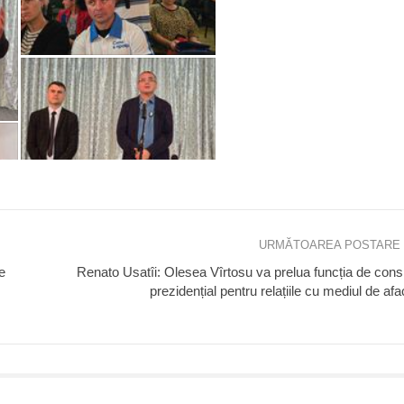
URMĂTOAREA POSTARE
e
Renato Usatîi: Olesea Vîrtosu va prelua funcția de consi
prezidențial pentru relațiile cu mediul de afa