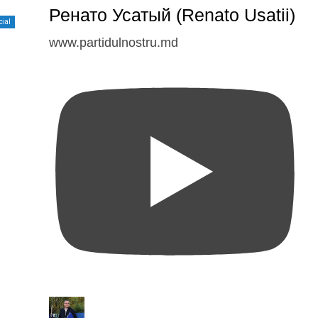
Ренато Усатый (Renato Usatii)
cial
www.partidulnostru.md