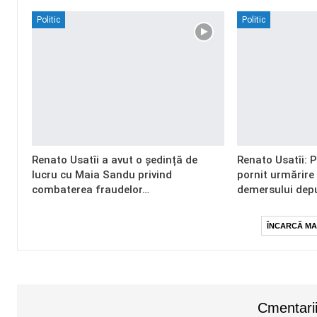
Politic
Politic
Renato Usatîi a avut o ședință de
Renato Usatîi: 
lucru cu Maia Sandu privind
pornit urmărire
combaterea fraudelor…
demersului dep
ÎNCARCĂ MA
Cmentarii