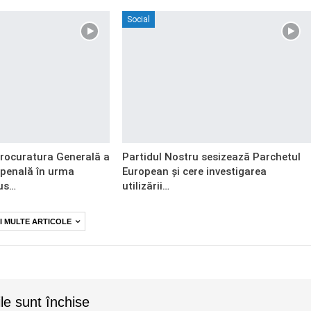
Social
Procuratura Generală a
Partidul Nostru sesizează Parchetul
 penală în urma
European și cere investigarea
us…
utilizării…
I MULTE ARTICOLE
le sunt închise