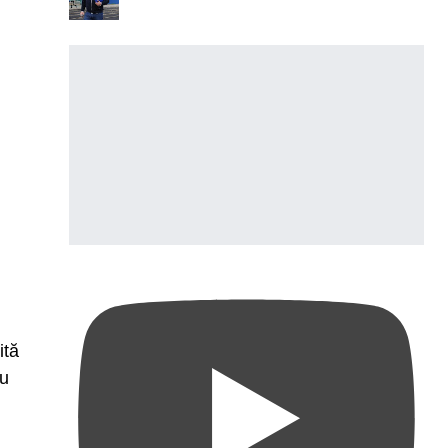
ită
cu