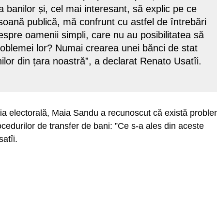
banilor și, cel mai interesant, să explic pe ce
rsoană publică, mă confrunt cu astfel de întrebări
pre oamenii simpli, care nu au posibilitatea să
oblemei lor? Numai crearea unei bănci de stat
ilor din țara noastră”, a declarat Renato Usatîi.
nia electorală, Maia Sandu a recunoscut că există probl
rocedurilor de transfer de bani: ”Ce s-a ales din aceste
atîi.