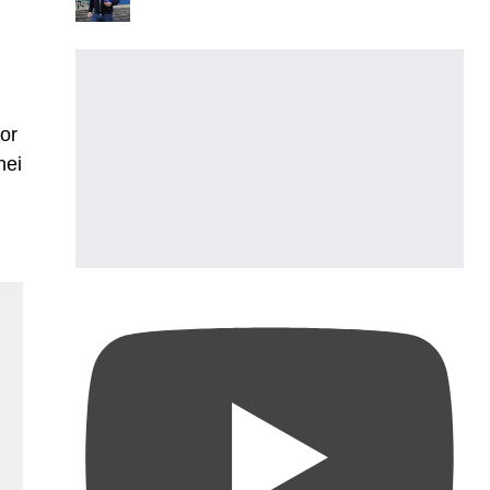
lor
nei