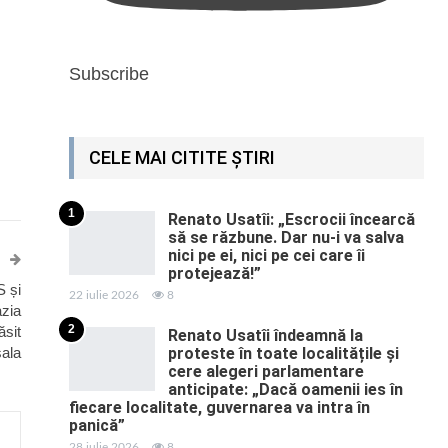
Subscribe
CELE MAI CITITE ȘTIRI
1
Renato Usatîi: „Escrocii încearcă
să se răzbune. Dar nu-i va salva
nici pe ei, nici pe cei care îi
protejează!”
S și
22 iulie 2026
8
azia
2
ăsit
Renato Usatîi îndeamnă la
sala
proteste în toate localitățile și
cere alegeri parlamentare
anticipate: „Dacă oamenii ies în
fiecare localitate, guvernarea va intra în
panică”
28 iulie 2026
8