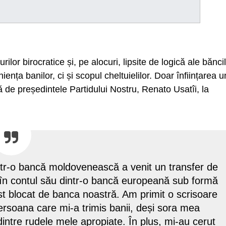
lor birocratice și, pe alocuri, lipsite de logică ale bănci
nța banilor, ci și scopul cheltuielilor. Doar înființarea u
tă de președintele Partidului Nostru, Renato Usatîi, la
tr-o bancă moldovenească a venit un transfer de
 în contul său dintr-o bancă europeană sub formă
ost blocat de banca noastră. Am primit o scrisoare
persoana care mi-a trimis banii, deși sora mea
dintre rudele mele apropiate. În plus, mi-au cerut