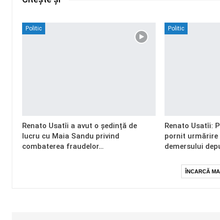
Politic
Politic
Renato Usatîi a avut o ședință de
Renato Usatîi: 
lucru cu Maia Sandu privind
pornit urmărire
combaterea fraudelor…
demersului dep
ÎNCARCĂ MA