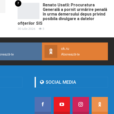
7
Renato Usatîi: Procuratura
Generală a pornit urmărire penală
în urma demersului depus privind
posibila divulgare a datelor
ofițerilor SIS
30 iulie 2026
5
ok.ru
onează-te
Abonează-te
SOCIAL MEDIA