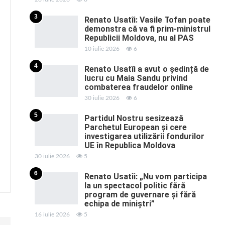
3
Renato Usatîi: Vasile Tofan poate
demonstra că va fi prim-ministrul
Republicii Moldova, nu al PAS
10 iulie 2026
6
4
Renato Usatîi a avut o ședință de
lucru cu Maia Sandu privind
combaterea fraudelor online
30 iulie 2026
6
5
Partidul Nostru sesizează
Parchetul European și cere
investigarea utilizării fondurilor
UE în Republica Moldova
30 iulie 2026
5
6
Renato Usatîi: „Nu vom participa
la un spectacol politic fără
program de guvernare și fără
echipa de miniștri”
16 iulie 2026
5