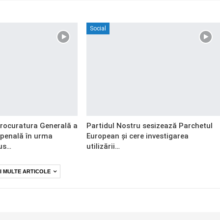
Social
Procuratura Generală a
Partidul Nostru sesizează Parchetul
 penală în urma
European și cere investigarea
us…
utilizării…
I MULTE ARTICOLE