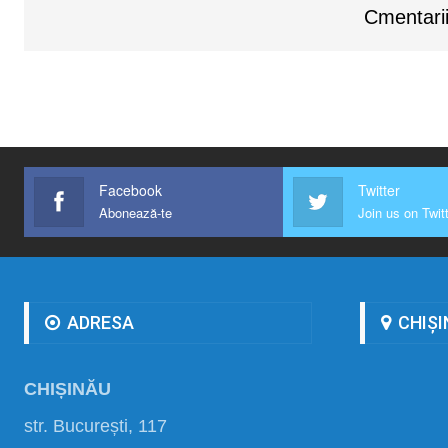
Cmentarii
Facebook
Twitter
Abonează-te
Join us on Twit
ADRESA
CHIȘI
CHIȘINĂU
str. București, 117