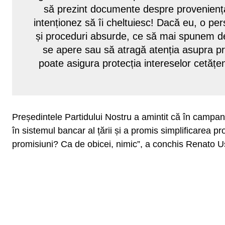
să prezint documente despre proveniența 
intenționez să îi cheltuiesc! Dacă eu, o pe
și proceduri absurde, ce să mai spunem des
se apere sau să atragă atenția asupra pr
poate asigura protecția intereselor cetățen
Președintele Partidului Nostru a amintit că în campa
în sistemul bancar al țării și a promis simplificarea p
promisiuni? Ca de obicei, nimic”, a conchis Renato Us