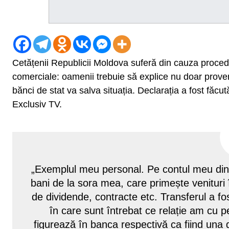
Cetățenii Republicii Moldova suferă din cauza proceduri
comerciale: oamenii trebuie să explice nu doar provenie
bănci de stat va salva situația. Declarația a fost făcu
Exclusiv TV.
„Exemplul meu personal. Pe contul meu din
bani de la sora mea, care primește venituri
de dividende, contracte etc. Transferul a f
în care sunt întrebat ce relație am cu 
figurează în banca respectivă ca fiind una 