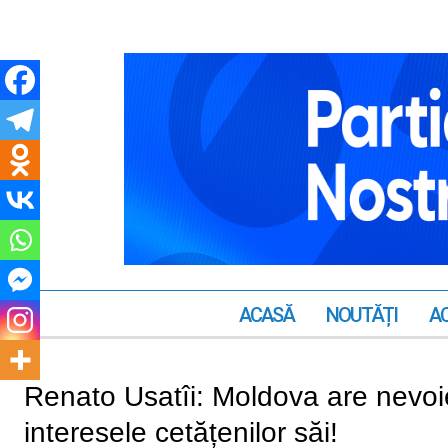
ACASĂ
NOUTĂȚI
AC
Renato Usatîi: Moldova are nevoi
interesele cetățenilor săi!