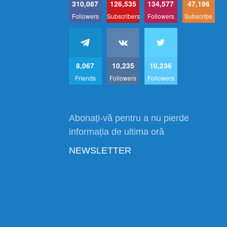
310,087
126,535
134,577
47,196
Followers
Subscribers
Followers
Subscribe
8,067
10,235
10,236
Friends
Followers
Followers
Abonați-vă pentru a nu pierde
informația de ultima oră
NEWSLETTER