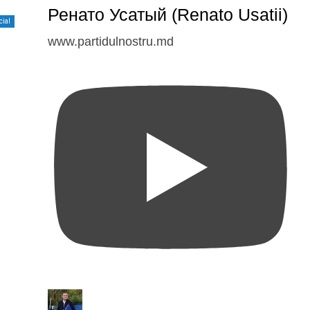
Ренато Усатый (Renato Usatii)
cial
www.partidulnostru.md