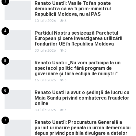
3
Renato Usatîi: Vasile Tofan poate
demonstra că va fi prim-ministrul
Republicii Moldova, nu al PAS
10 iulie 2026
6
4
Partidul Nostru sesizează Parchetul
European și cere investigarea utilizării
fondurilor UE în Republica Moldova
30 iulie 2026
5
5
Renato Usatîi: „Nu vom participa la un
spectacol politic fără program de
guvernare și fără echipa de miniștri”
16 iulie 2026
5
6
Renato Usatîi a avut o ședință de lucru cu
Maia Sandu privind combaterea fraudelor
online
30 iulie 2026
5
7
Renato Usatîi: Procuratura Generală a
pornit urmărire penală în urma demersului
depus privind posibila divulgare a datelor