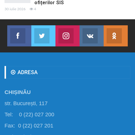
ofițerilor SIS
30 iulie 2026
4
Facebook
Twitter
Instagram
VK
ok.r
Abonează-te
Join us on Twitter
Join us on Instagram
Abonează-te
Abon
ADRESA
CHIȘINĂU
str. București, 117
Tel: 0 (22) 027 200
Fax: 0 (22) 027 201