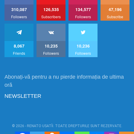
310,087
126,535
134,577
47,196
Followers
Subscribers
Followers
Subscribe
8,067
10,235
10,236
Friends
Followers
Followers
Abonați-vă pentru a nu pierde informația de ultima
oră
NEWSLETTER
© 2026 - RENATO USATÎI. TOATE DREPTURILE SUNT REZERVATE.