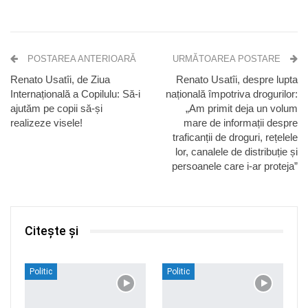
POSTAREA ANTERIOARĂ
URMĂTOAREA POSTARE
Renato Usatîi, de Ziua
Renato Usatîi, despre lupta
Internațională a Copilulu: Să-i
națională împotriva drogurilor:
ajutăm pe copii să-și
„Am primit deja un volum
realizeze visele!
mare de informații despre
traficanții de droguri, rețelele
lor, canalele de distribuție și
persoanele care i-ar proteja”
Citește și
Politic
Politic