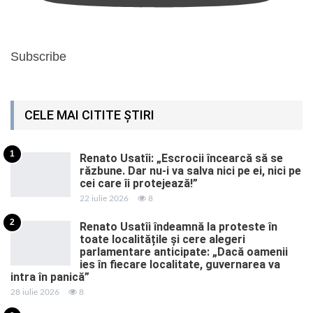
Subscribe
CELE MAI CITITE ȘTIRI
1
Renato Usatîi: „Escrocii încearcă să se
răzbune. Dar nu-i va salva nici pe ei, nici pe
cei care îi protejează!”
22 iulie 2026
8
2
Renato Usatîi îndeamnă la proteste în
toate localitățile și cere alegeri
parlamentare anticipate: „Dacă oamenii
ies în fiecare localitate, guvernarea va
intra în panică”
28 iulie 2026
8