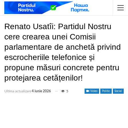
Renato Usatîi: Partidul Nostru
cere crearea unei Comisii
parlamentare de anchetă privind
escrocheriile telefonice și
propune măsuri concrete pentru
protejarea cetățenilor!
Ultima actualizare
4 iunie 2026
5
Video
Politic
Social