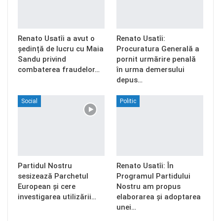
Renato Usatîi a avut o
Renato Usatîi:
ședință de lucru cu Maia
Procuratura Generală a
Sandu privind
pornit urmărire penală
combaterea fraudelor…
în urma demersului
depus…
Social
Politic
Partidul Nostru
Renato Usatîi: În
sesizează Parchetul
Programul Partidului
European și cere
Nostru am propus
investigarea utilizării…
elaborarea și adoptarea
unei…