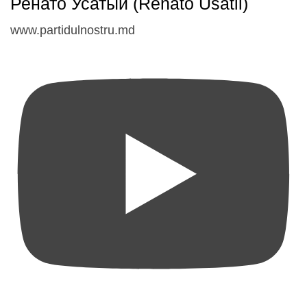
Ренато Усатый (Renato Usatii)
www.partidulnostru.md