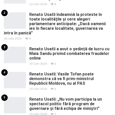
22 iulie 2026
8
2
Renato Usatîi îndeamnă la proteste în
toate localitățile și cere alegeri
parlamentare anticipate: „Dacă oamenii
ies în fiecare localitate, guvernarea va
intra în panică”
28 iulie 2026
8
3
Renato Usatîi a avut o ședință de lucru cu
Maia Sandu privind combaterea fraudelor
online
30 iulie 2026
6
4
Renato Usatîi: Vasile Tofan poate
demonstra că va fi prim-ministrul
Republicii Moldova, nu al PAS
10 iulie 2026
6
5
Renato Usatîi: „Nu vom participa la un
spectacol politic fără program de
guvernare și fără echipa de miniștri”
16 iulie 2026
5