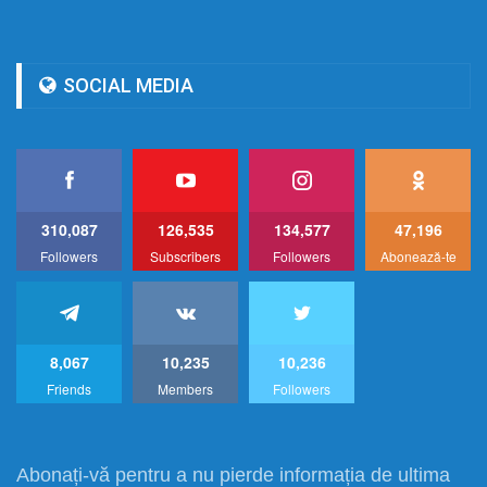
SOCIAL MEDIA
310,087
126,535
134,577
47,196
Followers
Subscribers
Followers
Abonează-te
8,067
10,235
10,236
Friends
Members
Followers
Abonați-vă pentru a nu pierde informația de ultima