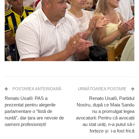
POSTAREA ANTERIOARĂ
URMĂTOAREA POSTARE
Renato Usatîi: PAS a
Renato Usatîi, Partidul
prezentat pentru alegerile
Nostru, după ce Maia Sandu
parlamentare o “listă de
nu a promulgat legea
nuntă”, dar țara are nevoie de
avocaturii: Pentru că avocații
oameni profesioniști!
au stat uniți, n-a putut să-i
forțeze și i-a fost frică