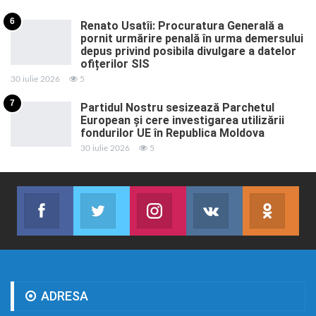
6
Renato Usatîi: Procuratura Generală a
pornit urmărire penală în urma demersului
depus privind posibila divulgare a datelor
ofițerilor SIS
30 iulie 2026
5
7
Partidul Nostru sesizează Parchetul
European și cere investigarea utilizării
fondurilor UE în Republica Moldova
30 iulie 2026
5
Facebook
Twitter
Instagram
VK
ok.r
Abonează-te
Join us on Twitter
Join us on Instagram
Abonează-te
Abon
ADRESA