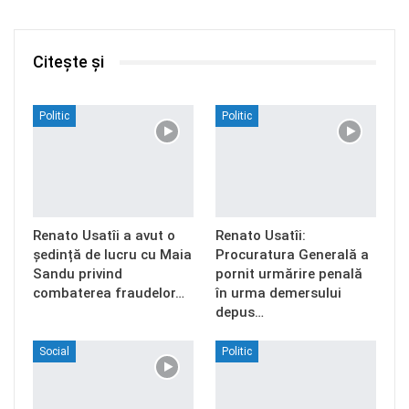
Citește și
Politic
Politic
Renato Usatîi a avut o
Renato Usatîi:
ședință de lucru cu Maia
Procuratura Generală a
Sandu privind
pornit urmărire penală
combaterea fraudelor…
în urma demersului
depus…
Social
Politic