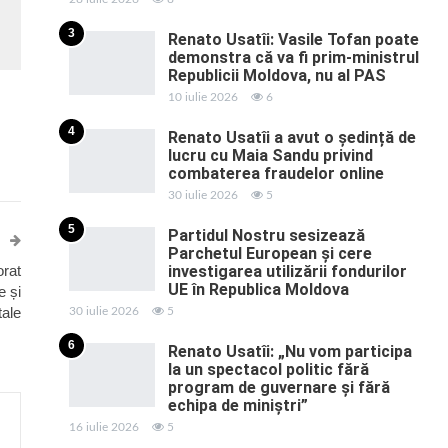
3
Renato Usatîi: Vasile Tofan poate
demonstra că va fi prim-ministrul
Republicii Moldova, nu al PAS
10 iulie 2026
6
4
Renato Usatîi a avut o ședință de
lucru cu Maia Sandu privind
combaterea fraudelor online
30 iulie 2026
5
5
Partidul Nostru sesizează
Parchetul European și cere
orat
investigarea utilizării fondurilor
UE în Republica Moldova
e și
tale
30 iulie 2026
5
6
Renato Usatîi: „Nu vom participa
la un spectacol politic fără
program de guvernare și fără
echipa de miniștri”
16 iulie 2026
5