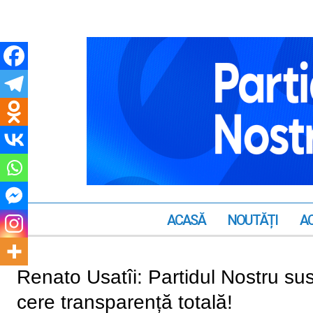
ACASĂ
NOUTĂȚI
AC
Renato Usatîi: Partidul Nostru sus
cere transparență totală!