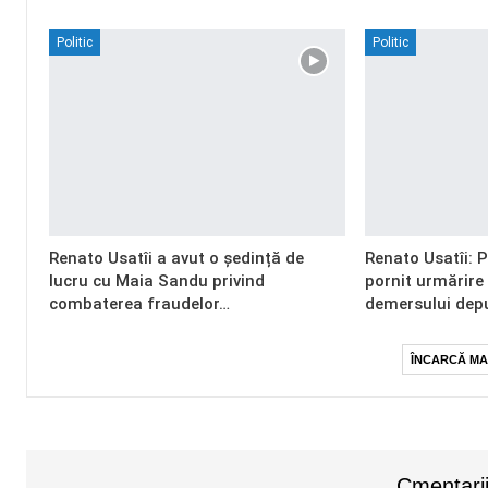
Politic
Politic
Renato Usatîi a avut o ședință de
Renato Usatîi: 
lucru cu Maia Sandu privind
pornit urmărire
combaterea fraudelor…
demersului dep
ÎNCARCĂ MA
Cmentarii