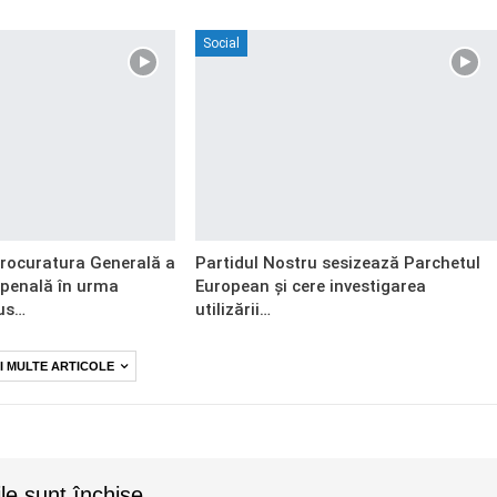
Social
Procuratura Generală a
Partidul Nostru sesizează Parchetul
 penală în urma
European și cere investigarea
us…
utilizării…
I MULTE ARTICOLE
le sunt închise