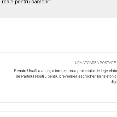
 reale pentru oameni”.
URMĂTOAREA POSTARE
Renato Usatîi a anunțat înregistrarea proiectului de lege elab
de Partidul Nostru pentru prevenirea escrocheriilor telefonic
digi