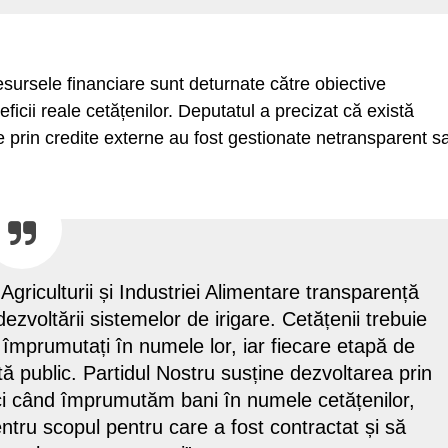
esursele financiare sunt deturnate către obiective
icii reale cetățenilor. Deputatul a precizat că există
 prin credite externe au fost gestionate netransparent s
Agriculturii și Industriei Alimentare transparență
dezvoltării sistemelor de irigare. Cetățenii trebuie
 împrumutați în numele lor, iar fiecare etapă de
ă public. Partidul Nostru susține dezvoltarea prin
unci când împrumutăm bani în numele cetățenilor,
pentru scopul pentru care a fost contractat și să