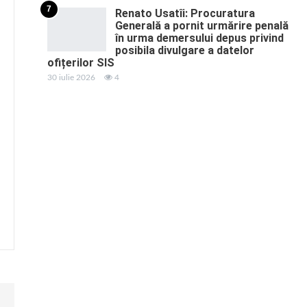
7
Renato Usatîi: Procuratura
Generală a pornit urmărire penală
în urma demersului depus privind
posibila divulgare a datelor
ofițerilor SIS
30 iulie 2026
4