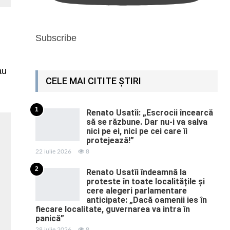
Subscribe
au
CELE MAI CITITE ȘTIRI
1
Renato Usatîi: „Escrocii încearcă
să se răzbune. Dar nu-i va salva
nici pe ei, nici pe cei care îi
protejează!”
22 iulie 2026
8
2
Renato Usatîi îndeamnă la
proteste în toate localitățile și
cere alegeri parlamentare
anticipate: „Dacă oamenii ies în
fiecare localitate, guvernarea va intra în
panică”
28 iulie 2026
8