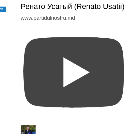
Ренато Усатый (Renato Usatii)
cial
www.partidulnostru.md