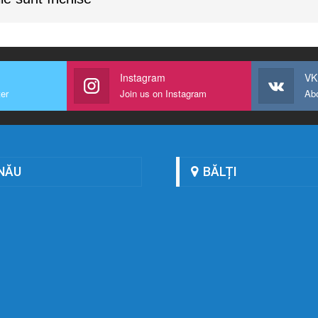
Instagram
VK
ter
Join us on Instagram
Ab
NĂU
BĂLȚI