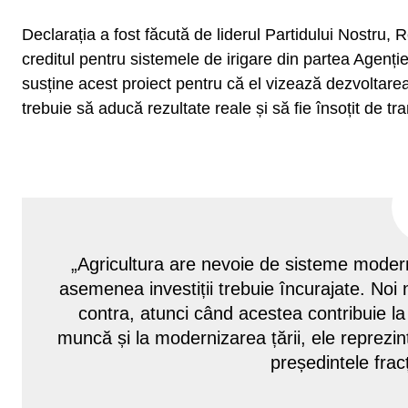
Declarația a fost făcută de liderul Partidului Nostru, 
creditul pentru sistemele de irigare din partea Agenți
susține acest proiect pentru că el vizează dezvoltarea 
trebuie să aducă rezultate reale și să fie însoțit de t
„Agricultura are nevoie de sisteme moderne 
asemenea investiții trebuie încurajate. No
contra, atunci când acestea contribuie la
muncă și la modernizarea țării, ele reprezi
președintele fracț