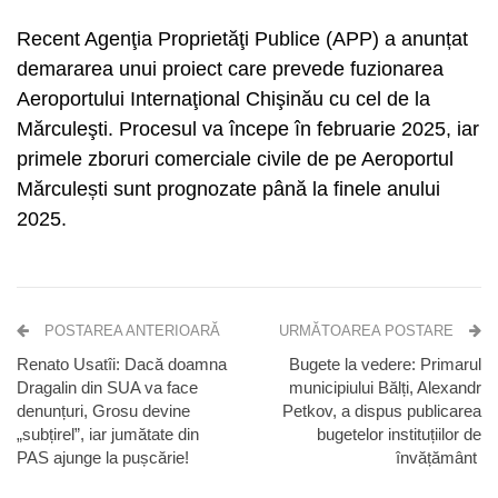
Recent Agenţia Proprietăţi Publice (APP) a anunțat
demararea unui proiect care prevede fuzionarea
Aeroportului Internaţional Chişinău cu cel de la
Mărculeşti. Procesul va începe în februarie 2025, iar
primele zboruri comerciale civile de pe Aeroportul
Mărculești sunt prognozate până la finele anului
2025.
POSTAREA ANTERIOARĂ
URMĂTOAREA POSTARE
Renato Usatîi: Dacă doamna
Bugete la vedere: Primarul
Dragalin din SUA va face
municipiului Bălți, Alexandr
denunțuri, Grosu devine
Petkov, a dispus publicarea
„subțirel”, iar jumătate din
bugetelor instituțiilor de
PAS ajunge la pușcărie!
învățământ