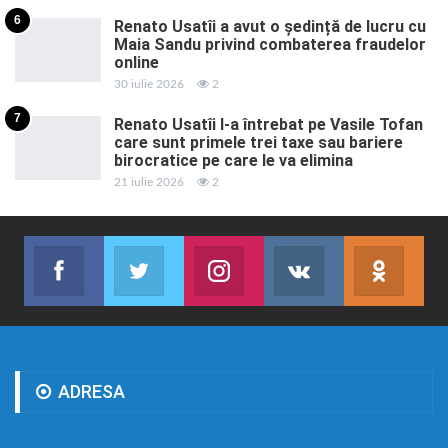
6
Renato Usatîi a avut o ședință de lucru cu
Maia Sandu privind combaterea fraudelor
online
30 iulie 2026
2
7
Renato Usatîi l-a întrebat pe Vasile Tofan
care sunt primele trei taxe sau bariere
birocratice pe care le va elimina
21 iulie 2026
2
Facebook
Twitter
Instagram
VK
ok.r
Abonează-te
Join us on Twitter
Join us on Instagram
Abonează-te
Abon
ADRESA