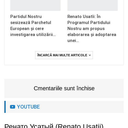
Partidul Nostru
Renato Usatîi: În
sesizează Parchetul
Programul Partidului
European și cere
Nostru am propus
investigarea utilizării…
elaborarea și adoptarea
unei…
ÎNCARCĂ MAI MULTE ARTICOLE
Cmentariile sunt închise
YOUTUBE
Ренато Усатый (Renato Usatii)