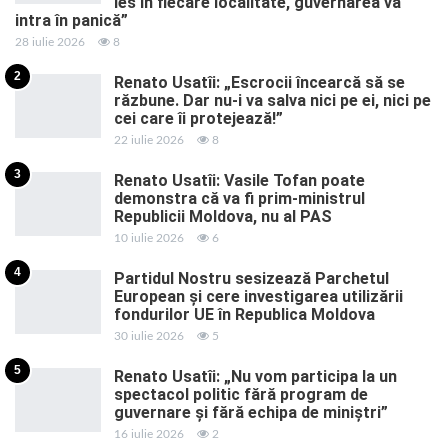
ies în fiecare localitate, guvernarea va
intra în panică”
28 iulie 2026
8
2
Renato Usatîi: „Escrocii încearcă să se
răzbune. Dar nu-i va salva nici pe ei, nici pe
cei care îi protejează!”
22 iulie 2026
8
3
Renato Usatîi: Vasile Tofan poate
demonstra că va fi prim-ministrul
Republicii Moldova, nu al PAS
10 iulie 2026
6
4
Partidul Nostru sesizează Parchetul
European și cere investigarea utilizării
fondurilor UE în Republica Moldova
30 iulie 2026
5
5
Renato Usatîi: „Nu vom participa la un
spectacol politic fără program de
guvernare și fără echipa de miniștri”
16 iulie 2026
2