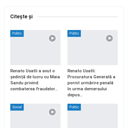
Citește și
Politic
Politic
Renato Usatîi a avut o
Renato Usatîi:
ședință de lucru cu Maia
Procuratura Generală a
Sandu privind
pornit urmărire penală
combaterea fraudelor…
în urma demersului
depus…
Social
Politic