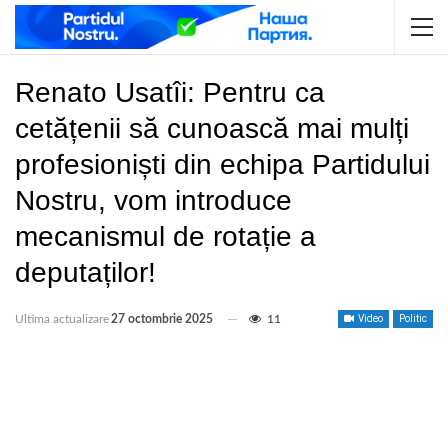
Renato Usatîi: Pentru ca
cetățenii să cunoască mai mulți
profesioniști din echipa Partidului
Nostru, vom introduce
mecanismul de rotație a
deputaților!
Ultima actualizare
27 octombrie 2025
11
Video
Politic