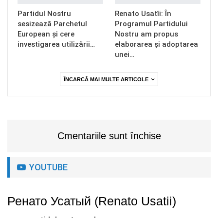
Partidul Nostru
Renato Usatîi: În
sesizează Parchetul
Programul Partidului
European și cere
Nostru am propus
investigarea utilizării…
elaborarea și adoptarea
unei…
ÎNCARCĂ MAI MULTE ARTICOLE
Cmentariile sunt închise
YOUTUBE
Ренато Усатый (Renato Usatii)