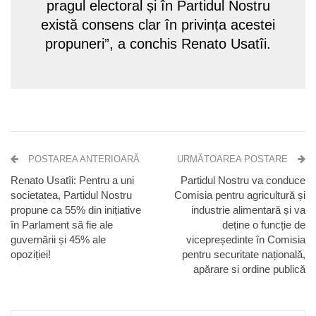
pragul electoral și în Partidul Nostru
există consens clar în privința acestei
propuneri”, a conchis Renato Usatîi.
POSTAREA ANTERIOARĂ
URMĂTOAREA POSTARE
Renato Usatîi: Pentru a uni
Partidul Nostru va conduce
societatea, Partidul Nostru
Comisia pentru agricultură și
propune ca 55% din inițiative
industrie alimentară și va
în Parlament să fie ale
deține o funcție de
guvernării și 45% ale
vicepreședinte în Comisia
opoziției!
pentru securitate națională,
apărare si ordine publică