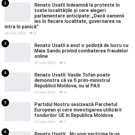
2
Renato Usatîi îndeamnă la proteste în
toate localitățile și cere alegeri
parlamentare anticipate: „Dacă oamenii
ies în fiecare localitate, guvernarea va
intra în panică”
28 iulie 2026
8
3
Renato Usatîi a avut o ședință de lucru cu
Maia Sandu privind combaterea fraudelor
online
30 iulie 2026
6
4
Renato Usatîi: Vasile Tofan poate
demonstra că va fi prim-ministrul
Republicii Moldova, nu al PAS
10 iulie 2026
6
5
Partidul Nostru sesizează Parchetul
European și cere investigarea utilizării
fondurilor UE în Republica Moldova
30 iulie 2026
5
6
Renato Usatîi: „Nu vom participa la un