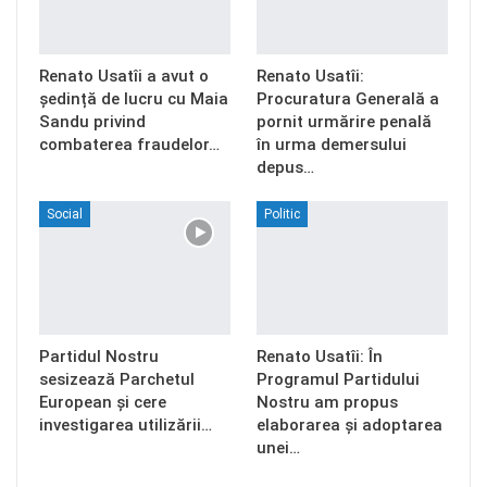
Renato Usatîi a avut o
Renato Usatîi:
ședință de lucru cu Maia
Procuratura Generală a
Sandu privind
pornit urmărire penală
combaterea fraudelor…
în urma demersului
depus…
Social
Politic
Partidul Nostru
Renato Usatîi: În
sesizează Parchetul
Programul Partidului
European și cere
Nostru am propus
investigarea utilizării…
elaborarea și adoptarea
unei…