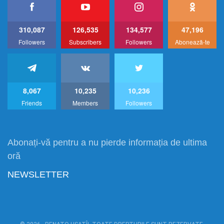
310,087
126,535
134,577
47,196
Followers
Subscribers
Followers
Abonează-te
8,067
10,235
10,236
Friends
Members
Followers
Abonați-vă pentru a nu pierde informația de ultima
oră
NEWSLETTER