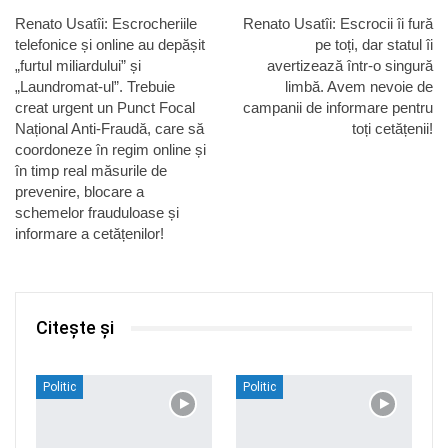
Renato Usatîi: Escrocheriile
Renato Usatîi: Escrocii îi fură
telefonice și online au depășit
pe toți, dar statul îi
„furtul miliardului” și
avertizează într-o singură
„Laundromat-ul”. Trebuie
limbă. Avem nevoie de
creat urgent un Punct Focal
campanii de informare pentru
Național Anti-Fraudă, care să
toți cetățenii!
coordoneze în regim online și
în timp real măsurile de
prevenire, blocare a
schemelor frauduloase și
informare a cetățenilor!
Citește și
Politic
Politic