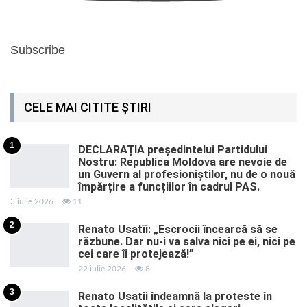
Subscribe
CELE MAI CITITE ȘTIRI
1
DECLARAȚIA președintelui Partidului
Nostru: Republica Moldova are nevoie de
un Guvern al profesioniștilor, nu de o nouă
împărțire a funcțiilor în cadrul PAS.
3 iulie 2026
11
2
Renato Usatîi: „Escrocii încearcă să se
răzbune. Dar nu-i va salva nici pe ei, nici pe
cei care îi protejează!”
22 iulie 2026
8
3
Renato Usatîi îndeamnă la proteste în