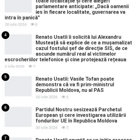
toate localitățile și cere alegeri
parlamentare anticipate: „Dacă oamenii
ies în fiecare localitate, guvernarea va
intra în panică”
28 iulie 2026
8
4
Renato Usatîi îi solicită lui Alexandru
Musteață să explice de ce a mușamalizat
cazul fostului șef de direcție SIS, de ce
ascunde numărul real al victimelor
escrocheriilor telefonice și cine protejează rețeaua
2 iulie 2026
7
5
Renato Usatîi: Vasile Tofan poate
demonstra că va fi prim-ministrul
Republicii Moldova, nu al PAS
10 iulie 2026
6
6
Partidul Nostru sesizează Parchetul
European și cere investigarea utilizării
fondurilor UE în Republica Moldova
30 iulie 2026
5
7