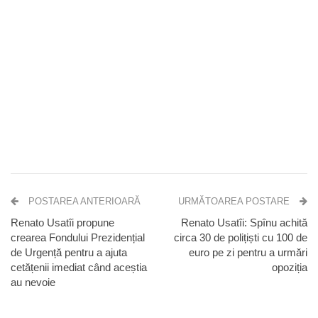
POSTAREA ANTERIOARĂ
URMĂTOAREA POSTARE
Renato Usatîi propune
Renato Usatîi: Spînu achită
crearea Fondului Prezidențial
circa 30 de polițiști cu 100 de
de Urgență pentru a ajuta
euro pe zi pentru a urmări
cetățenii imediat când aceștia
opoziția
au nevoie