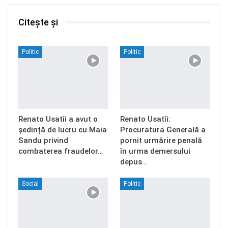
Citește și
Politic
Politic
Renato Usatîi a avut o
Renato Usatîi:
ședință de lucru cu Maia
Procuratura Generală a
Sandu privind
pornit urmărire penală
combaterea fraudelor…
în urma demersului
depus…
Social
Politic