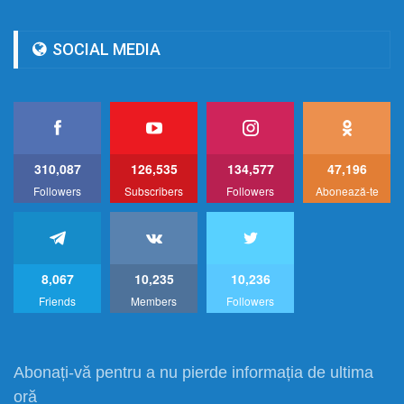
SOCIAL MEDIA
310,087
126,535
134,577
47,196
Followers
Subscribers
Followers
Abonează-te
8,067
10,235
10,236
Friends
Members
Followers
Abonați-vă pentru a nu pierde informația de ultima
oră