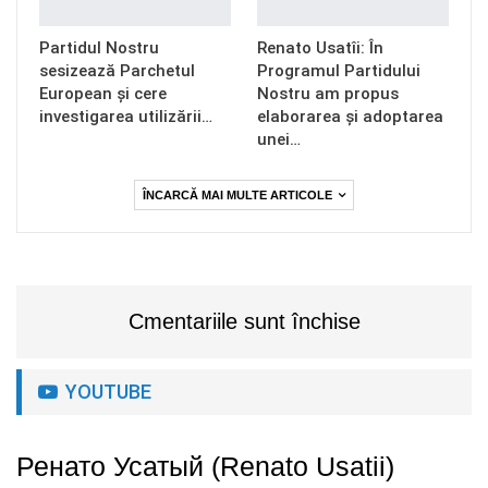
Partidul Nostru
Renato Usatîi: În
sesizează Parchetul
Programul Partidului
European și cere
Nostru am propus
investigarea utilizării…
elaborarea și adoptarea
unei…
ÎNCARCĂ MAI MULTE ARTICOLE
Cmentariile sunt închise
YOUTUBE
Ренато Усатый (Renato Usatii)