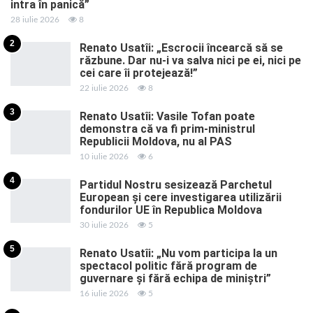
intra în panică”
28 iulie 2026
8
2
Renato Usatîi: „Escrocii încearcă să se
răzbune. Dar nu-i va salva nici pe ei, nici pe
cei care îi protejează!”
22 iulie 2026
8
3
Renato Usatîi: Vasile Tofan poate
demonstra că va fi prim-ministrul
Republicii Moldova, nu al PAS
10 iulie 2026
6
4
Partidul Nostru sesizează Parchetul
European și cere investigarea utilizării
fondurilor UE în Republica Moldova
30 iulie 2026
5
5
Renato Usatîi: „Nu vom participa la un
spectacol politic fără program de
guvernare și fără echipa de miniștri”
16 iulie 2026
5