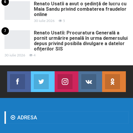
6
Renato Usatîi a avut o ședință de lucru cu
Maia Sandu privind combaterea fraudelor
online
30 iulie 2026
5
7
Renato Usatîi: Procuratura Generală a
pornit urmărire penală în urma demersului
depus privind posibila divulgare a datelor
ofițerilor SIS
30 iulie 2026
4
Facebook
Twitter
Instagram
VK
ok.r
Abonează-te
Join us on Twitter
Join us on Instagram
Abonează-te
Abon
ADRESA