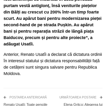
purtam vestă antiglonț, însă veniturile piețelor
din Bălți au crescut cu 200% într-un timp foarte
scurt. Au apărut bani pentru modernizarea pieței
second-hand de pe strada Pușkin. Au apărut
bani și pentru reparația străzii de lângă piața
Baiducov, precum și pentru alte proiecte”, a
adăugat Usatîi.
Anterior, Renato Usatîi a declarat că dictatura ordinii
în interesul statului și dictatura responsabilității față
de cetățeni sunt singura salvare pentru Republica
Moldova.
POSTAREA ANTERIOARĂ
URMĂTOAREA POSTARE
Renato Usatîi: Toate pensiile
Elena Grițco: Alegerea lui