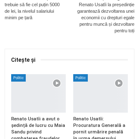
trebuie să fie cel puțin 5000
Renato Usatîi la președinție
de lei, la nivelul salariului
garantează dezvoltarea unei
minim pe țară
economii cu drepturi egale
pentru muncă și dezvoltare
pentru toți
Citește și
Politic
Politic
Renato Usatîi a avut o
Renato Usatîi:
ședință de lucru cu Maia
Procuratura Generală a
Sandu privind
pornit urmărire penală
combaterea fraudelor…
în urma demersului