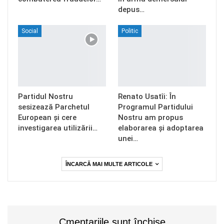
depus…
Social
Politic
Partidul Nostru
Renato Usatîi: În
sesizează Parchetul
Programul Partidului
European și cere
Nostru am propus
investigarea utilizării…
elaborarea și adoptarea
unei…
ÎNCARCĂ MAI MULTE ARTICOLE
Cmentariile sunt închise