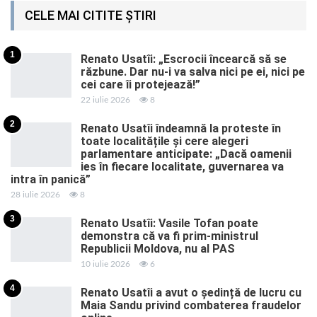
CELE MAI CITITE ȘTIRI
1
Renato Usatîi: „Escrocii încearcă să se
răzbune. Dar nu-i va salva nici pe ei, nici pe
cei care îi protejează!”
22 iulie 2026
8
2
Renato Usatîi îndeamnă la proteste în
toate localitățile și cere alegeri
parlamentare anticipate: „Dacă oamenii
ies în fiecare localitate, guvernarea va
intra în panică”
28 iulie 2026
8
3
Renato Usatîi: Vasile Tofan poate
demonstra că va fi prim-ministrul
Republicii Moldova, nu al PAS
10 iulie 2026
6
4
Renato Usatîi a avut o ședință de lucru cu
Maia Sandu privind combaterea fraudelor