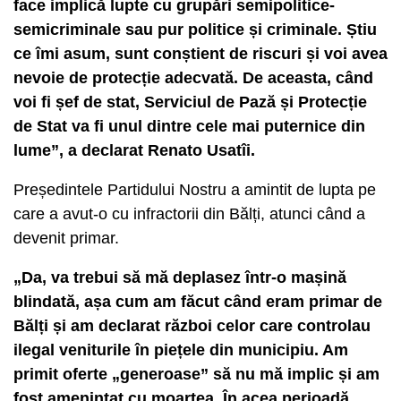
face implică lupte cu grupări semipolitice-
semicriminale sau pur politice și criminale. Știu
ce îmi asum, sunt conștient de riscuri și voi avea
nevoie de protecție adecvată. De aceasta, când
voi fi șef de stat, Serviciul de Pază și Protecție
de Stat va fi unul dintre cele mai puternice din
lume”, a declarat Renato Usatîi.
Președintele Partidului Nostru a amintit de lupta pe
care a avut-o cu infractorii din Bălți, atunci când a
devenit primar.
„Da, va trebui să mă deplasez într-o mașină
blindată, așa cum am făcut când eram primar de
Bălți și am declarat război celor care controlau
ilegal veniturile în piețele din municipiu. Am
primit oferte „generoase” să nu mă implic și am
fost amenințat cu moartea. În acea perioadă