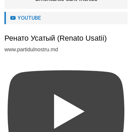
YOUTUBE
Ренато Усатый (Renato Usatii)
www.partidulnostru.md