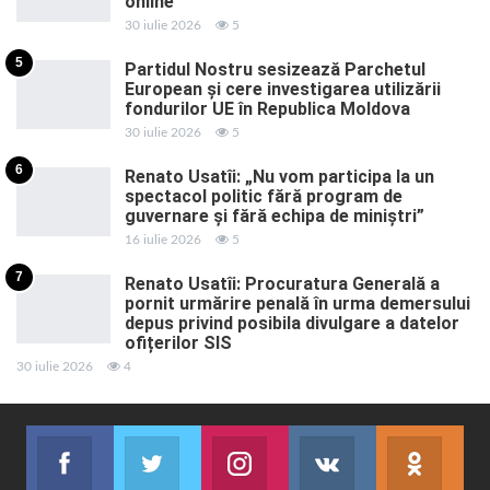
online
30 iulie 2026
5
5
Partidul Nostru sesizează Parchetul
European și cere investigarea utilizării
fondurilor UE în Republica Moldova
30 iulie 2026
5
6
Renato Usatîi: „Nu vom participa la un
spectacol politic fără program de
guvernare și fără echipa de miniștri”
16 iulie 2026
5
7
Renato Usatîi: Procuratura Generală a
pornit urmărire penală în urma demersului
depus privind posibila divulgare a datelor
ofițerilor SIS
30 iulie 2026
4
Facebook
Twitter
Instagram
VK
ok.r
Abonează-te
Join us on Twitter
Join us on Instagram
Abonează-te
Abon