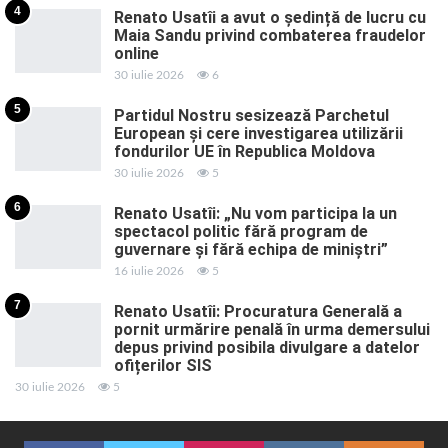
4
Renato Usatîi a avut o ședință de lucru cu
Maia Sandu privind combaterea fraudelor
online
30 iulie 2026
6
5
Partidul Nostru sesizează Parchetul
European și cere investigarea utilizării
fondurilor UE în Republica Moldova
30 iulie 2026
5
6
Renato Usatîi: „Nu vom participa la un
spectacol politic fără program de
guvernare și fără echipa de miniștri”
16 iulie 2026
5
7
Renato Usatîi: Procuratura Generală a
pornit urmărire penală în urma demersului
depus privind posibila divulgare a datelor
ofițerilor SIS
30 iulie 2026
5