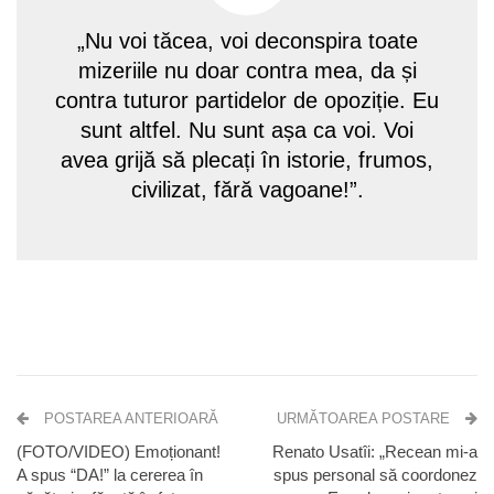
„Nu voi tăcea, voi deconspira toate
mizeriile nu doar contra mea, da și
contra tuturor partidelor de opoziție. Eu
sunt altfel. Nu sunt așa ca voi. Voi
avea grijă să plecați în istorie, frumos,
civilizat, fără vagoane!”.
POSTAREA ANTERIOARĂ
URMĂTOAREA POSTARE
(FOTO/VIDEO) Emoționant!
Renato Usatîi: „Recean mi-a
A spus “DA!” la cererea în
spus personal să coordonez