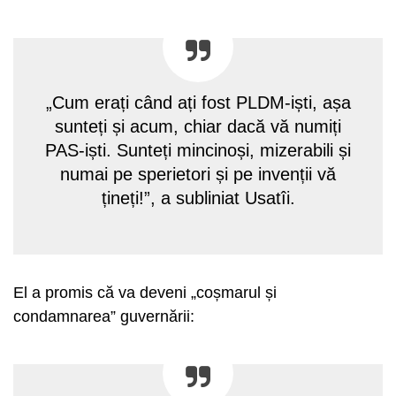
„Cum erați când ați fost PLDM-iști, așa
sunteți și acum, chiar dacă vă numiți
PAS-iști. Sunteți mincinoși, mizerabili și
numai pe sperietori și pe invenții vă
țineți!”, a subliniat Usatîi.
El a promis că va deveni „coșmarul și
condamnarea” guvernării: