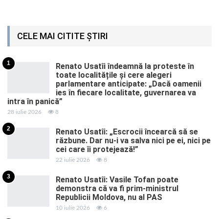
CELE MAI CITITE ȘTIRI
1
Renato Usatîi îndeamnă la proteste în
toate localitățile și cere alegeri
parlamentare anticipate: „Dacă oamenii
ies în fiecare localitate, guvernarea va
intra în panică”
28 iulie 2026
8
2
Renato Usatîi: „Escrocii încearcă să se
răzbune. Dar nu-i va salva nici pe ei, nici pe
cei care îi protejează!”
22 iulie 2026
8
3
Renato Usatîi: Vasile Tofan poate
demonstra că va fi prim-ministrul
Republicii Moldova, nu al PAS
10 iulie 2026
6