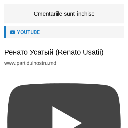
Cmentariile sunt închise
YOUTUBE
Ренато Усатый (Renato Usatii)
www.partidulnostru.md