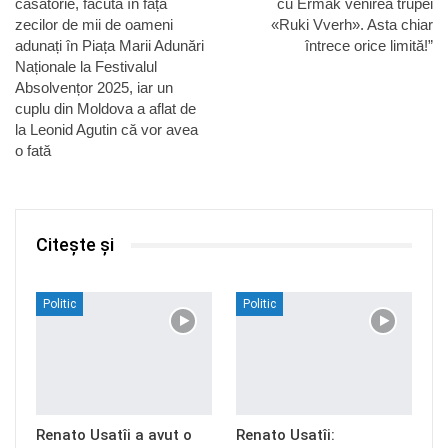
căsătorie, făcută în fața
cu Ermak venirea trupei
zecilor de mii de oameni
«Ruki Vverh». Asta chiar
adunați în Piața Marii Adunări
întrece orice limită!”
Naționale la Festivalul
Absolvențor 2025, iar un
cuplu din Moldova a aflat de
la Leonid Agutin că vor avea
o fată
Citește și
Politic
Politic
Renato Usatîi a avut o
Renato Usatîi: