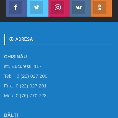
Facebook
Twitter
Instagram
VK
ok.r
Abonează-te
Join us on Twitter
Join us on Instagram
Abonează-te
Abon
ADRESA
CHIȘINĂU
str. București, 117
Tel: 0 (22) 027 200
Fax: 0 (22) 027 201
Mob: 0 (76) 770 728
BĂLȚI