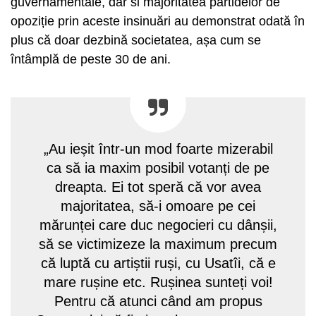
guvernamentale, dar si majoritatea partidelor de
opoziție prin aceste insinuări au demonstrat odată în
plus că doar dezbină societatea, așa cum se
întâmplă de peste 30 de ani.
„Au ieșit într-un mod foarte mizerabil
ca să ia maxim posibil votanți de pe
dreapta. Ei tot speră că vor avea
majoritatea, să-i omoare pe cei
mărunței care duc negocieri cu dânșii,
să se victimizeze la maximum precum
că luptă cu artiștii ruși, cu Usatîi, că e
mare rușine etc. Rușinea sunteți voi!
Pentru că atunci când am propus