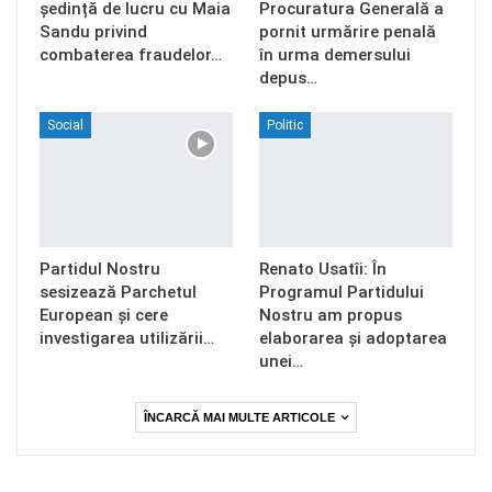
ședință de lucru cu Maia
Procuratura Generală a
Sandu privind
pornit urmărire penală
combaterea fraudelor…
în urma demersului
depus…
Social
Politic
Partidul Nostru
Renato Usatîi: În
sesizează Parchetul
Programul Partidului
European și cere
Nostru am propus
investigarea utilizării…
elaborarea și adoptarea
unei…
ÎNCARCĂ MAI MULTE ARTICOLE