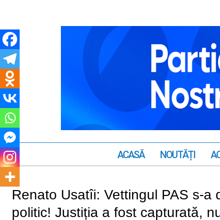
ACASĂ
NOUTĂȚI
AC
Renato Usatîi: Vettingul PAS s-a d
politic! Justiția a fost capturată, 