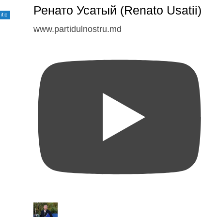
Ренато Усатый (Renato Usatii)
itic
www.partidulnostru.md