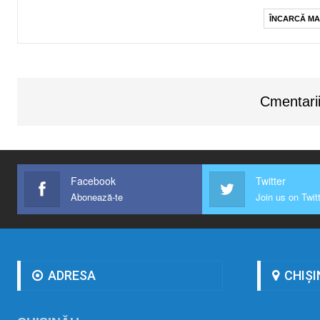
ÎNCARCĂ MA
Cmentarii
Facebook
Twitter
Abonează-te
Join us on Twit
ADRESA
CHIȘI