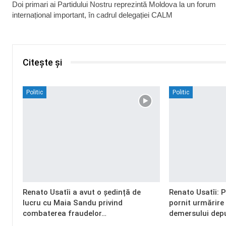
Doi primari ai Partidului Nostru reprezintă Moldova la un forum
internațional important, în cadrul delegației CALM
Citește și
Politic
Politic
Renato Usatîi a avut o ședință de
Renato Usatîi: 
lucru cu Maia Sandu privind
pornit urmărire
combaterea fraudelor…
demersului dep