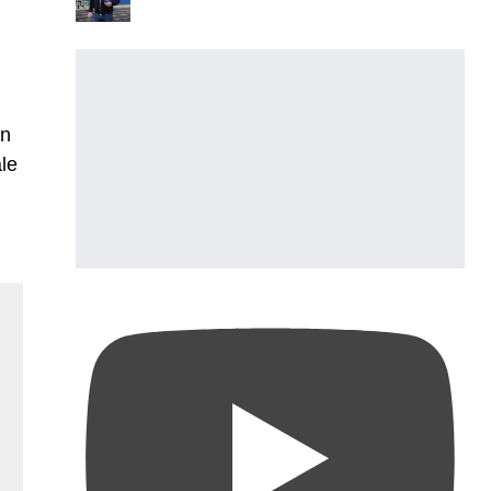
an
ale