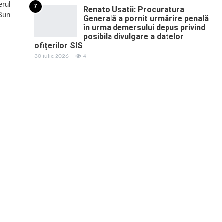
erul
7
Renato Usatîi: Procuratura
Bun
Generală a pornit urmărire penală
în urma demersului depus privind
posibila divulgare a datelor
ofițerilor SIS
30 iulie 2026
4