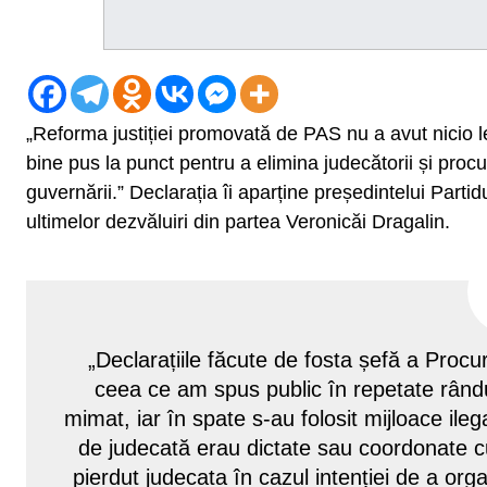
„Reforma justiției promovată de PAS nu a avut nicio le
bine pus la punct pentru a elimina judecătorii și procur
guvernării.” Declarația îi aparține președintelui Partid
ultimelor dezvăluiri din partea Veronicăi Dragalin.
„Declarațiile făcute de fosta șefă a Procu
ceea ce am spus public în repetate rândur
mimat, iar în spate s-au folosit mijloace ileg
de judecată erau dictate sau coordonate 
pierdut judecata în cazul intenției de a o