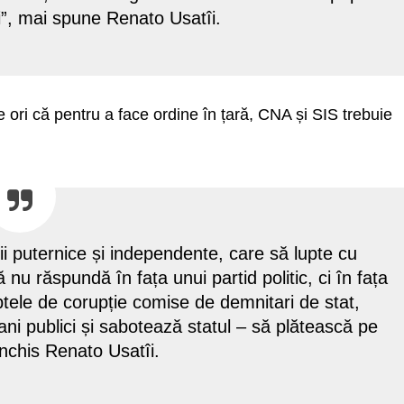
ți”, mai spune Renato Usatîi.
 ori că pentru a face ordine în țară, CNA și SIS trebuie
ii puternice și independente, care să lupte cu
ă nu răspundă în fața unui partid politic, ci în fața
faptele de corupție comise de demnitari de stat,
ani publici și sabotează statul – să plătească pe
nchis Renato Usatîi.