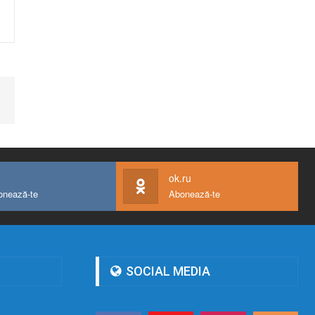
ok.ru
onează-te
Abonează-te
SOCIAL MEDIA