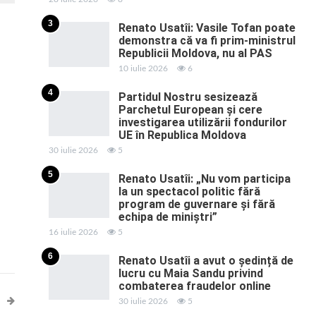
3
Renato Usatîi: Vasile Tofan poate
demonstra că va fi prim-ministrul
Republicii Moldova, nu al PAS
10 iulie 2026
6
4
Partidul Nostru sesizează
Parchetul European și cere
investigarea utilizării fondurilor
UE în Republica Moldova
30 iulie 2026
5
5
Renato Usatîi: „Nu vom participa
la un spectacol politic fără
program de guvernare și fără
echipa de miniștri”
16 iulie 2026
5
6
Renato Usatîi a avut o ședință de
lucru cu Maia Sandu privind
combaterea fraudelor online
30 iulie 2026
5