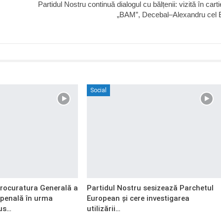
Partidul Nostru continuă dialogul cu bălțenii: vizită în carti
„BAM”, Decebal–Alexandru cel 
Social
Procuratura Generală a
Partidul Nostru sesizează Parchetul
 penală în urma
European și cere investigarea
us…
utilizării…