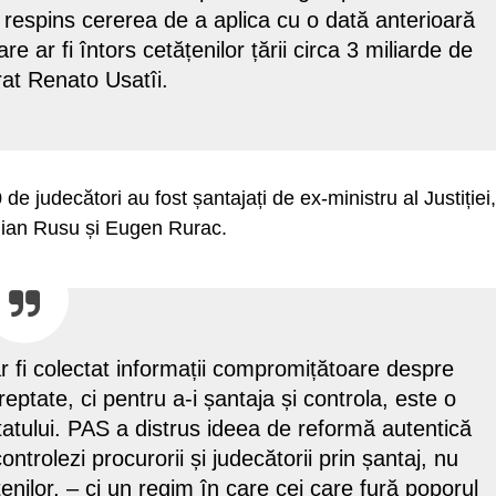
a respins cererea de a aplica cu o dată anterioară
re ar fi întors cetățenilor țării circa 3 miliarde de
arat Renato Usatîi.
0 de judecători au fost șantajați de ex-ministru al Justiției,
ulian Rusu și Eugen Rurac.
r fi colectat informații compromițătoare despre
reptate, ci pentru a-i șantaja și controla, este o
 statului. PAS a distrus ideea de reformă autentică
controlezi procurorii și judecătorii prin șantaj, nu
țenilor, – ci un regim în care cei care fură poporul