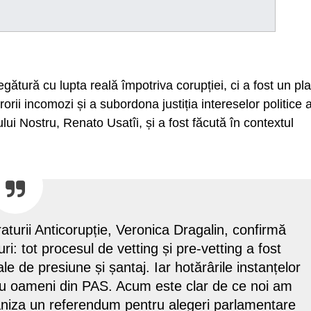
gătură cu lupta reală împotriva corupției, ci a fost un pl
orii incomozi și a subordona justiția intereselor politice 
ului Nostru, Renato Usatîi, și a fost făcută în contextul
raturii Anticorupție, Veronica Dragalin, confirmă
i: tot procesul de vetting și pre-vetting a fost
ale de presiune și șantaj. Iar hotărârile instanțelor
cu oameni din PAS. Acum este clar de ce noi am
rganiza un referendum pentru alegeri parlamentare