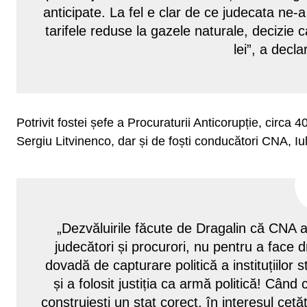
anticipate. La fel e clar de ce judecata ne-
tarifele reduse la gazele naturale, decizie ca
lei”, a decl
Potrivit fostei șefe a Procuraturii Anticorupție, circa 4
Sergiu Litvinenco, dar și de foști conducători CNA, I
„Dezvăluirile făcute de Dragalin că CNA a
judecători și procurori, nu pentru a face d
dovadă de capturare politică a instituțiilor
și a folosit justiția ca armă politică! Când 
construiești un stat corect, în interesul cetă