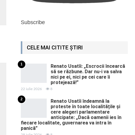
Subscribe
CELE MAI CITITE ȘTIRI
1
Renato Usatîi: „Escrocii încearcă
să se răzbune. Dar nu-i va salva
nici pe ei, nici pe cei care îi
protejează!”
22 iulie 2026
8
2
Renato Usatîi îndeamnă la
proteste în toate localitățile și
cere alegeri parlamentare
anticipate: „Dacă oamenii ies în
fiecare localitate, guvernarea va intra în
panică”
28 iulie 2026
8