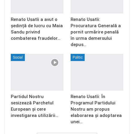
Renato Usatîi a avut o
Renato Usatîi:
ședință de lucru cu Maia
Procuratura Generală a
Sandu privind
pornit urmărire penală
combaterea fraudelor…
în urma demersului
depus…
Social
Politic
Partidul Nostru
Renato Usatîi: În
sesizează Parchetul
Programul Partidului
European și cere
Nostru am propus
investigarea utilizării…
elaborarea și adoptarea
unei…