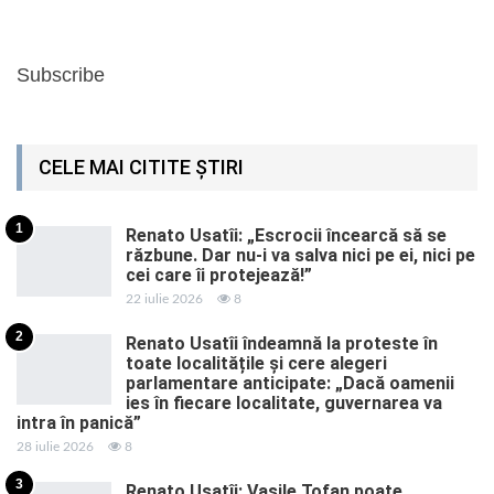
Subscribe
CELE MAI CITITE ȘTIRI
1
Renato Usatîi: „Escrocii încearcă să se
răzbune. Dar nu-i va salva nici pe ei, nici pe
cei care îi protejează!”
22 iulie 2026
8
2
Renato Usatîi îndeamnă la proteste în
toate localitățile și cere alegeri
parlamentare anticipate: „Dacă oamenii
ies în fiecare localitate, guvernarea va
intra în panică”
28 iulie 2026
8
3
Renato Usatîi: Vasile Tofan poate