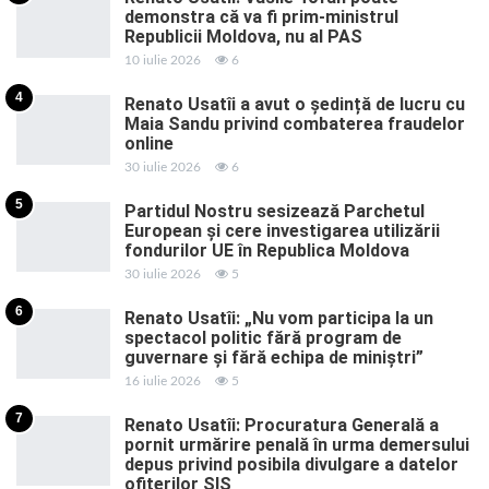
demonstra că va fi prim-ministrul
Republicii Moldova, nu al PAS
10 iulie 2026
6
4
Renato Usatîi a avut o ședință de lucru cu
Maia Sandu privind combaterea fraudelor
online
30 iulie 2026
6
5
Partidul Nostru sesizează Parchetul
European și cere investigarea utilizării
fondurilor UE în Republica Moldova
30 iulie 2026
5
6
Renato Usatîi: „Nu vom participa la un
spectacol politic fără program de
guvernare și fără echipa de miniștri”
16 iulie 2026
5
7
Renato Usatîi: Procuratura Generală a
pornit urmărire penală în urma demersului
depus privind posibila divulgare a datelor
ofițerilor SIS