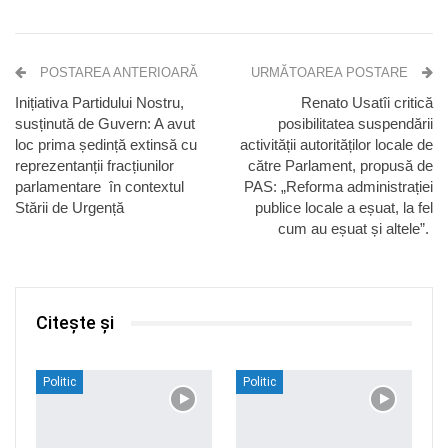
POSTAREA ANTERIOARĂ
URMĂTOAREA POSTARE
Inițiativa Partidului Nostru,
Renato Usatîi critică
susținută de Guvern: A avut
posibilitatea suspendării
loc prima ședință extinsă cu
activității autorităților locale de
reprezentanții fracțiunilor
către Parlament, propusă de
parlamentare în contextul
PAS: „Reforma administrației
Stării de Urgență
publice locale a eșuat, la fel
cum au eșuat și altele”.
Citește și
Politic
Politic