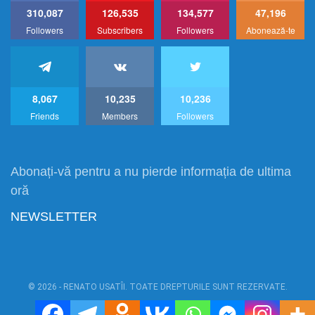
310,087
126,535
134,577
47,196
Followers
Subscribers
Followers
Abonează-te
8,067
10,235
10,236
Friends
Members
Followers
Abonați-vă pentru a nu pierde informația de ultima
oră
NEWSLETTER
© 2026 - RENATO USATÎI. TOATE DREPTURILE SUNT REZERVATE.
Power by:
RU1