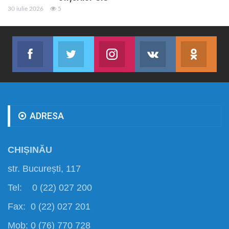
30 iulie 2026
5
Facebook
Twitter
Instagram
VK
ok.r
Abonează-te
Join us on Twitter
Join us on Instagram
Abonează-te
Abon
ADRESA
CHIȘINĂU
str. București, 117
Tel: 0 (22) 027 200
Fax: 0 (22) 027 201
Mob: 0 (76) 770 728