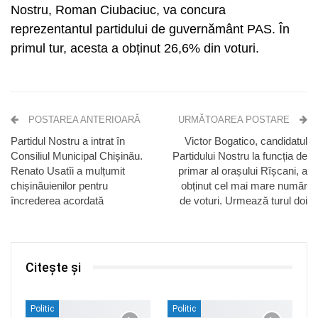
Nostru, Roman Ciubaciuc, va concura
reprezentantul partidului de guvernământ PAS. În
primul tur, acesta a obținut 26,6% din voturi.
POSTAREA ANTERIOARĂ
URMĂTOAREA POSTARE
Partidul Nostru a intrat în
Victor Bogatico, candidatul
Consiliul Municipal Chișinău.
Partidului Nostru la funcția de
Renato Usatîi a mulțumit
primar al orașului Rîșcani, a
chișinăuienilor pentru
obținut cel mai mare număr
încrederea acordată
de voturi. Urmează turul doi
Citește și
Politic
Politic