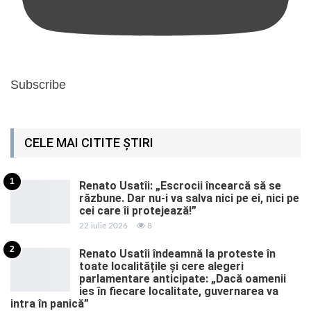
Subscribe
CELE MAI CITITE ȘTIRI
1
Renato Usatîi: „Escrocii încearcă să se
răzbune. Dar nu-i va salva nici pe ei, nici pe
cei care îi protejează!”
22 iulie 2026
8
2
Renato Usatîi îndeamnă la proteste în
toate localitățile și cere alegeri
parlamentare anticipate: „Dacă oamenii
ies în fiecare localitate, guvernarea va
intra în panică”