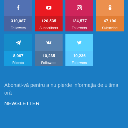
310,087
126,535
134,577
47,196
Followers
Subscribers
Followers
Subscribe
8,067
10,235
10,236
Friends
Followers
Followers
Abonați-vă pentru a nu pierde informația de ultima
oră
NEWSLETTER