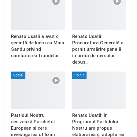
Renato Usatîi a avut o
Renato Usatîi:
ședință de lucru cu Maia
Procuratura Generală a
Sandu privind
pornit urmărire penală
combaterea fraudelor…
în urma demersului
depus…
Social
Politic
Partidul Nostru
Renato Usatîi: În
sesizează Parchetul
Programul Partidului
European și cere
Nostru am propus
investigarea utilizării…
elaborarea și adoptarea