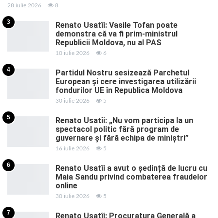
28 iulie 2026
8
3
Renato Usatîi: Vasile Tofan poate
demonstra că va fi prim-ministrul
Republicii Moldova, nu al PAS
10 iulie 2026
6
4
Partidul Nostru sesizează Parchetul
European și cere investigarea utilizării
fondurilor UE în Republica Moldova
30 iulie 2026
5
5
Renato Usatîi: „Nu vom participa la un
spectacol politic fără program de
guvernare și fără echipa de miniștri”
16 iulie 2026
5
6
Renato Usatîi a avut o ședință de lucru cu
Maia Sandu privind combaterea fraudelor
online
30 iulie 2026
5
7
Renato Usatîi: Procuratura Generală a