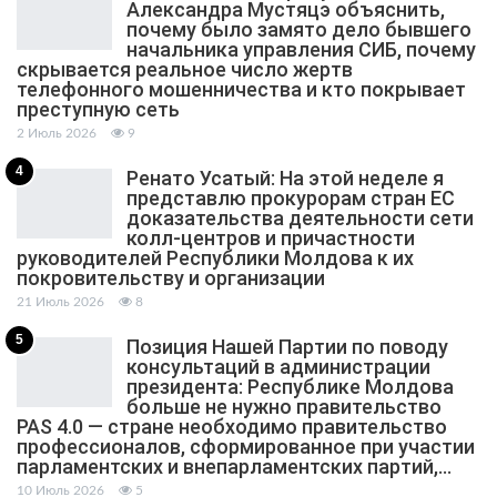
Александра Мустяцэ объяснить,
почему было замято дело бывшего
начальника управления СИБ, почему
скрывается реальное число жертв
телефонного мошенничества и кто покрывает
преступную сеть
2 Июль 2026
9
4
Ренато Усатый: На этой неделе я
представлю прокурорам стран ЕС
доказательства деятельности сети
колл-центров и причастности
руководителей Республики Молдова к их
покровительству и организации
21 Июль 2026
8
5
Позиция Нашей Партии по поводу
консультаций в администрации
президента: Республике Молдова
больше не нужно правительство
PAS 4.0 — стране необходимо правительство
профессионалов, сформированное при участии
парламентских и внепарламентских партий,…
10 Июль 2026
5