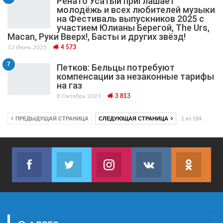
Ренато Усатый приглашает
молодёжь и всех любителей музыки
на Фестиваль выпускников 2025 с
участием Юлианы Берегой, The Urs,
Macan, Руки Вверх!, Басты и других звёзд!
12 Июнь 2025
4 573
7
Петков: Бельцы потребуют
компенсации за незаконные тарифы
на газ
8 Октябрь 2023
3 813
ПРЕДЫДУЩАЯ СТРАНИЦА
СЛЕДУЮЩАЯ СТРАНИЦА
1 из 184
Facebook
Twitter
Instagram
VK
ok.r
Join us on Facebook
Join us on Twitter
Join us on Instagram
Join us on VK
Subs