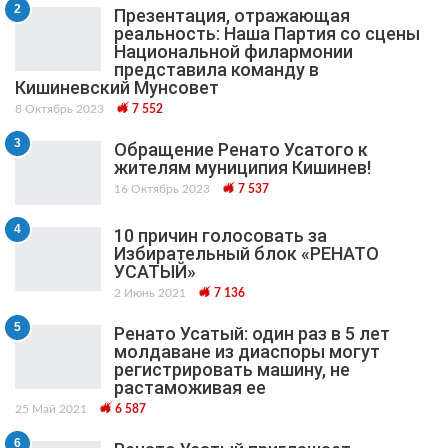
2
Презентация, отражающая
реальность: Наша Партия со сцены
Национальной филармонии
представила команду в
Кишиневский Мунсовет
8 Октябрь 2023
7 552
3
Обращение Ренато Усатого к
жителям муниципия Кишинев!
16 Октябрь 2023
7 537
4
10 причин голосовать за
Избирательный блок «РЕНАТО
УСАТЫЙ»
2 Июнь 2021
7 136
5
Ренато Усатый: один раз в 5 лет
молдаване из диаспоры могут
регистрировать машину, не
растаможивая ее
25 Май 2021
6 587
6