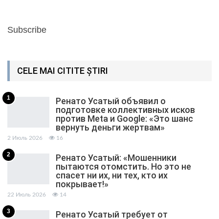
Subscribe
CELE MAI CITITE ȘTIRI
1
Ренато Усатый объявил о
подготовке коллективных исков
против Meta и Google: «Это шанс
вернуть деньги жертвам»
2 Июль 2026
16
2
Ренато Усатый: «Мошенники
пытаются отомстить. Но это не
спасет ни их, ни тех, кто их
покрывает!»
22 Июль 2026
14
3
Ренато Усатый требует от