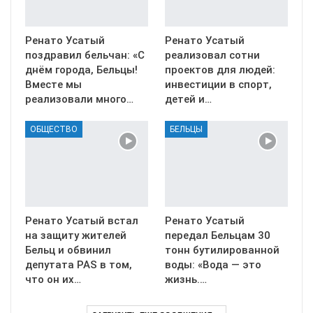
Ренато Усатый
Ренато Усатый
поздравил бельчан: «С
реализовал сотни
днём города, Бельцы!
проектов для людей:
Вместе мы
инвестиции в спорт,
реализовали много…
детей и…
ОБЩЕСТВО
БЕЛЬЦЫ
Ренато Усатый встал
Ренато Усатый
на защиту жителей
передал Бельцам 30
Бельц и обвинил
тонн бутилированной
депутата PAS в том,
воды: «Вода — это
что он их…
жизнь.…