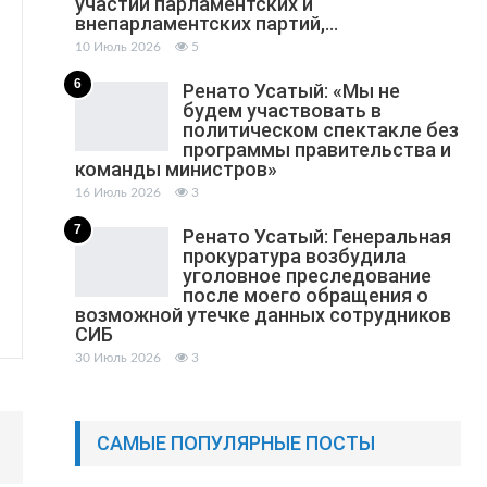
участии парламентских и
внепарламентских партий,…
10 Июль 2026
5
6
Ренато Усатый: «Мы не
будем участвовать в
политическом спектакле без
программы правительства и
команды министров»
16 Июль 2026
3
7
Ренато Усатый: Генеральная
прокуратура возбудила
уголовное преследование
после моего обращения о
возможной утечке данных сотрудников
СИБ
30 Июль 2026
3
САМЫЕ ПОПУЛЯРНЫЕ ПОСТЫ