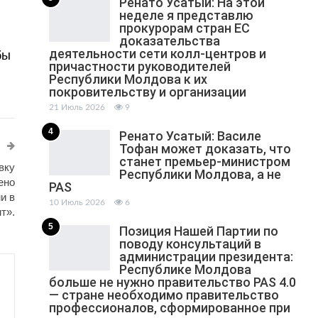
Ренато Усатый: На этой
неделе я представлю
прокурорам стран ЕС
доказательства
деятельности сети колл-центров и
бы
причастности руководителей
Республики Молдова к их
покровительству и организации
21 Июль 2026
9
4
Ренато Усатый: Василе
Тофан может доказать, что
станет премьер-министром
вку
Республики Молдова, а не
ено
PAS
и в
10 Июль 2026
6
т».
5
Позиция Нашей Партии по
поводу консультаций в
администрации президента:
Республике Молдова
больше не нужно правительство PAS 4.0
— стране необходимо правительство
профессионалов, сформированное при