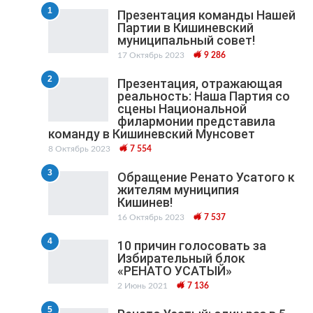
1
Презентация команды Нашей
Партии в Кишиневский
муниципальный cовет!
17 Октябрь 2023
9 286
2
Презентация, отражающая
реальность: Наша Партия со
сцены Национальной
филармонии представила
команду в Кишиневский Мунсовет
8 Октябрь 2023
7 554
3
Обращение Ренато Усатого к
жителям муниципия
Кишинев!
16 Октябрь 2023
7 537
4
10 причин голосовать за
Избирательный блок
«РЕНАТО УСАТЫЙ»
2 Июнь 2021
7 136
5