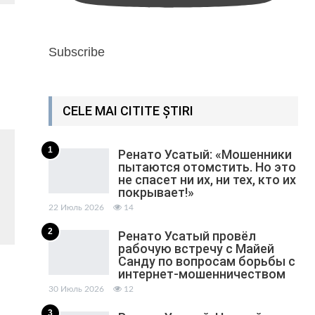
Subscribe
CELE MAI CITITE ȘTIRI
1
Ренато Усатый: «Мошенники
пытаются отомстить. Но это
не спасет ни их, ни тех, кто их
покрывает!»
22 Июль 2026
14
2
Ренато Усатый провёл
рабочую встречу с Майей
Санду по вопросам борьбы с
интернет-мошенничеством
30 Июль 2026
12
3