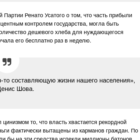
Партии Ренато Усатого о том, что часть прибыли
оцентным контролем государства, могла быть
количество дешевого хлеба для нуждающегося
учала его бесплатно раз в неделю.
ую-то составляющую жизни нашего населения»,
л Денис Шова.
цинизмом то, что власть хвастается рекордной
ньги фактически вытащены из карманов граждан. По
ли бы на эти средства испекли миллионы батонов