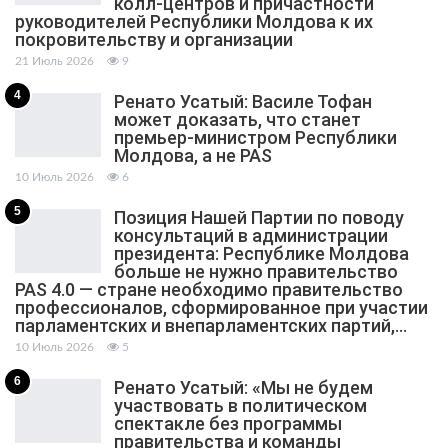
колл-центров и причастности
руководителей Республики Молдова к их
покровительству и организации
21 Июль 2026
9
4
Ренато Усатый: Василе Тофан
может доказать, что станет
премьер-министром Республики
Молдова, а не PAS
10 Июль 2026
6
5
Позиция Нашей Партии по поводу
консультаций в администрации
президента: Республике Молдова
больше не нужно правительство
PAS 4.0 — стране необходимо правительство
профессионалов, сформированное при участии
парламентских и внепарламентских партий,…
10 Июль 2026
5
6
Ренато Усатый: «Мы не будем
участвовать в политическом
спектакле без программы
правительства и команды