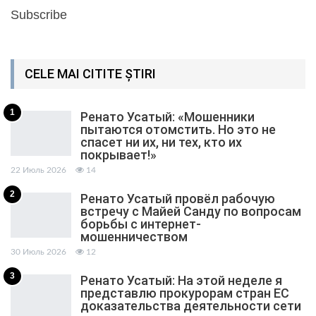
Subscribe
CELE MAI CITITE ȘTIRI
1
Ренато Усатый: «Мошенники
пытаются отомстить. Но это не
спасет ни их, ни тех, кто их
покрывает!»
22 Июль 2026
14
2
Ренато Усатый провёл рабочую
встречу с Майей Санду по вопросам
борьбы с интернет-
мошенничеством
30 Июль 2026
12
3
Ренато Усатый: На этой неделе я
представлю прокурорам стран ЕС
доказательства деятельности сети