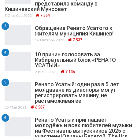
представила команду в
Кишиневский Мунсовет
8 Октябрь 2023
7 554
3
Обращение Ренато Усатого к
жителям муниципия Кишинев!
16 Октябрь 2023
7 537
4
10 причин голосовать за
Избирательный блок «РЕНАТО
УСАТЫЙ»
2 Июнь 2021
7 136
5
Ренато Усатый: один раз в 5 лет
молдаване из диаспоры могут
регистрировать машину, не
растаможивая ее
25 Май 2021
6 587
6
Ренато Усатый приглашает
молодёжь и всех любителей музыки
на Фестиваль выпускников 2025 с
участием Юлианы Берегой, The Urs,