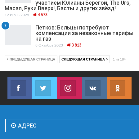
участием Юлианы Берегой, The Urs,
Macan, Руки Вверх!, Басты и других звёзд!
12 Июнь 2025
4 573
7
Петков: Бельцы потребуют
компенсации за незаконные тарифы
на газ
8 Октябрь 2023
3 813
ПРЕДЫДУЩАЯ СТРАНИЦА
СЛЕДУЮЩАЯ СТРАНИЦА
1 из 184
Facebook
Twitter
Instagram
VK
ok.r
Join us on Facebook
Join us on Twitter
Join us on Instagram
Join us on VK
Subs
АДРЕС