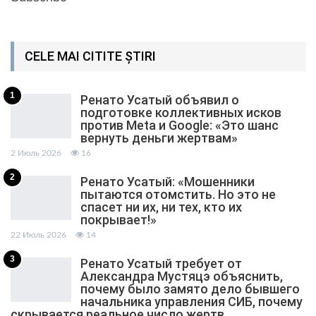
CELE MAI CITITE ȘTIRI
1
Ренато Усатый объявил о
подготовке коллективных исков
против Meta и Google: «Это шанс
вернуть деньги жертвам»
2 Июль 2026
16
2
Ренато Усатый: «Мошенники
пытаются отомстить. Но это не
спасет ни их, ни тех, кто их
покрывает!»
22 Июль 2026
14
3
Ренато Усатый требует от
Александра Мустяцэ объяснить,
почему было замято дело бывшего
начальника управления СИБ, почему
скрывается реальное число жертв