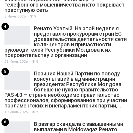
телефонного мошенничества и кто покрывает
преступную сеть
2 Июль 2026
9
4
Ренато Усатый: На этой неделе я
представлю прокурорам стран ЕС
доказательства деятельности сети
колл-центров и причастности
руководителей Республики Молдова к их
покровительству и организации
21 Июль 2026
8
5
Позиция Нашей Партии по поводу
консультаций в администрации
президента: Республике Молдова
больше не нужно правительство
PAS 4.0 — стране необходимо правительство
профессионалов, сформированное при участии
парламентских и внепарламентских партий,…
10 Июль 2026
5
6
В разгар скандала с завышенными
выплатами в Moldovagaz Ренато