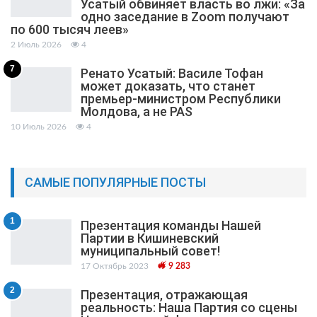
Усатый обвиняет власть во лжи: «За
одно заседание в Zoom получают
по 600 тысяч леев»
2 Июль 2026
4
7
Ренато Усатый: Василе Тофан
может доказать, что станет
премьер-министром Республики
Молдова, а не PAS
10 Июль 2026
4
САМЫЕ ПОПУЛЯРНЫЕ ПОСТЫ
1
Презентация команды Нашей
Партии в Кишиневский
муниципальный cовет!
17 Октябрь 2023
9 283
2
Презентация, отражающая
реальность: Наша Партия со сцены