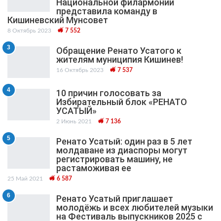
Национальной филармонии
представила команду в
Кишиневский Мунсовет
8 Октябрь 2023
7 552
3
Обращение Ренато Усатого к
жителям муниципия Кишинев!
16 Октябрь 2023
7 537
4
10 причин голосовать за
Избирательный блок «РЕНАТО
УСАТЫЙ»
2 Июнь 2021
7 136
5
Ренато Усатый: один раз в 5 лет
молдаване из диаспоры могут
регистрировать машину, не
растаможивая ее
25 Май 2021
6 587
6
Ренато Усатый приглашает
молодёжь и всех любителей музыки
на Фестиваль выпускников 2025 с