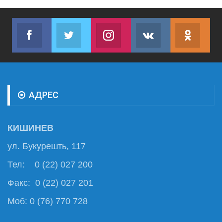
Facebook
Twitter
Instagram
VK
ok.r
Join us on Facebook
Join us on Twitter
Join us on Instagram
Join us on VK
Subs
АДРЕС
КИШИНЕВ
ул. Букурешть, 117
Тел: 0 (22) 027 200
Факс: 0 (22) 027 201
Моб: 0 (76) 770 728