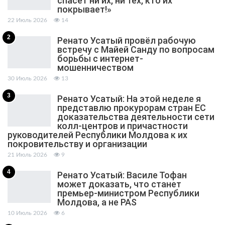
спасет ни их, ни тех, кто их
покрывает!»
22 Июль 2026
14
2
Ренато Усатый провёл рабочую
встречу с Майей Санду по вопросам
борьбы с интернет-
мошенничеством
30 Июль 2026
13
3
Ренато Усатый: На этой неделе я
представлю прокурорам стран ЕС
доказательства деятельности сети
колл-центров и причастности
руководителей Республики Молдова к их
покровительству и организации
21 Июль 2026
9
4
Ренато Усатый: Василе Тофан
может доказать, что станет
премьер-министром Республики
Молдова, а не PAS
10 Июль 2026
6