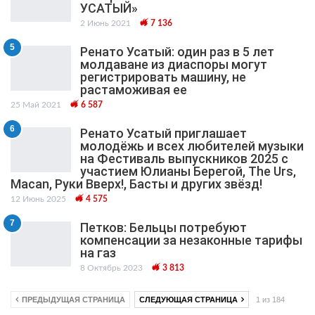
УСАТЫЙ»
2 Июнь 2021
7 136
5
Ренато Усатый: один раз в 5 лет
молдаване из диаспоры могут
регистрировать машину, не
растаможивая ее
25 Май 2021
6 587
6
Ренато Усатый приглашает
молодёжь и всех любителей музыки
на Фестиваль выпускников 2025 с
участием Юлианы Берегой, The Urs,
Macan, Руки Вверх!, Басты и других звёзд!
12 Июнь 2025
4 575
7
Петков: Бельцы потребуют
компенсации за незаконные тарифы
на газ
8 Октябрь 2023
3 813
ПРЕДЫДУЩАЯ СТРАНИЦА
СЛЕДУЮЩАЯ СТРАНИЦА
1 из 184