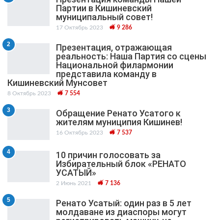
Партии в Кишиневский
муниципальный cовет!
17 Октябрь 2023
9 286
2
Презентация, отражающая
реальность: Наша Партия со сцены
Национальной филармонии
представила команду в
Кишиневский Мунсовет
8 Октябрь 2023
7 554
3
Обращение Ренато Усатого к
жителям муниципия Кишинев!
16 Октябрь 2023
7 537
4
10 причин голосовать за
Избирательный блок «РЕНАТО
УСАТЫЙ»
2 Июнь 2021
7 136
5
Ренато Усатый: один раз в 5 лет
молдаване из диаспоры могут