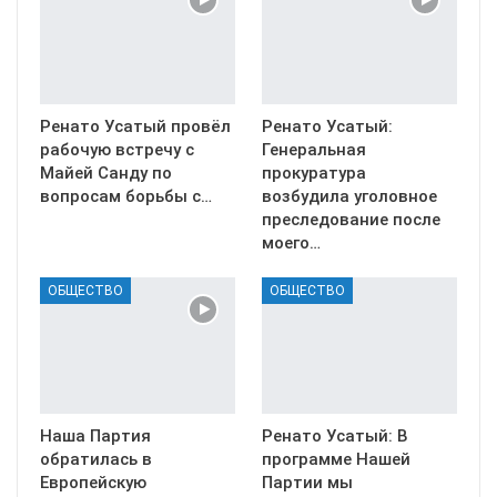
Ренато Усатый провёл
Ренато Усатый:
рабочую встречу с
Генеральная
Майей Санду по
прокуратура
вопросам борьбы с…
возбудила уголовное
преследование после
моего…
ОБЩЕСТВО
ОБЩЕСТВО
Наша Партия
Ренато Усатый: В
обратилась в
программе Нашей
Европейскую
Партии мы