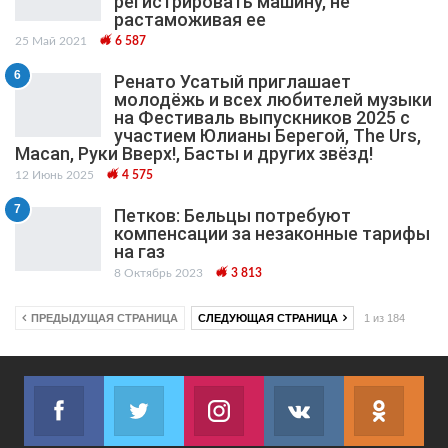
регистрировать машину, не
растаможивая ее
25 Май 2021
6 587
6
Ренато Усатый приглашает
молодёжь и всех любителей музыки
на Фестиваль выпускников 2025 с
участием Юлианы Берегой, The Urs,
Macan, Руки Вверх!, Басты и других звёзд!
12 Июнь 2025
4 575
7
Петков: Бельцы потребуют
компенсации за незаконные тарифы
на газ
8 Октябрь 2023
3 813
ПРЕДЫДУЩАЯ СТРАНИЦА
СЛЕДУЮЩАЯ СТРАНИЦА
1 из 184
Facebook
Twitter
Instagram
VK
ok.r
Join us on Facebook
Join us on Twitter
Join us on Instagram
Join us on VK
Subs