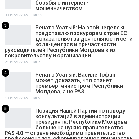
борьбы с интернет-
мошенничеством
30 Июль 2026
12
3
Ренато Усатый: На этой неделе я
представлю прокурорам стран ЕС
доказательства деятельности сети
колл-центров и причастности
руководителей Республики Молдова к их
покровительству и организации
21 Июль 2026
9
4
Ренато Усатый: Василе Тофан
может доказать, что станет
премьер-министром Республики
Молдова, а не PAS
10 Июль 2026
6
5
Позиция Нашей Партии по поводу
консультаций в администрации
президента: Республике Молдова
больше не нужно правительство
PAS 4.0 — стране необходимо правительство
профессионалов, сформированное при участии