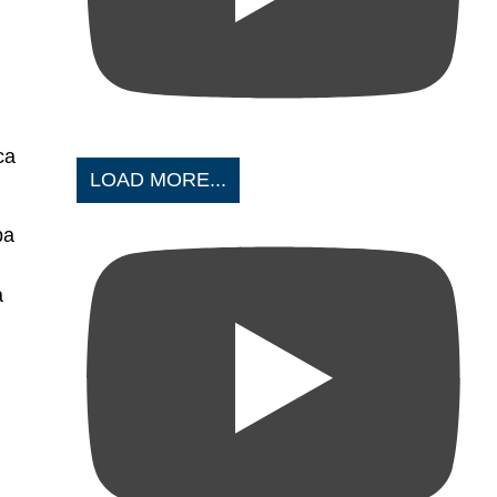
са
LOAD MORE...
ра
а