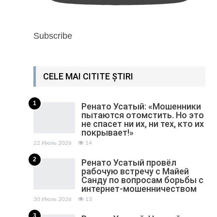
Subscribe
CELE MAI CITITE ȘTIRI
1
Ренато Усатый: «Мошенники
пытаются отомстить. Но это
не спасет ни их, ни тех, кто их
покрывает!»
22 Июль 2026
14
2
Ренато Усатый провёл
рабочую встречу с Майей
Санду по вопросам борьбы с
интернет-мошенничеством
30 Июль 2026
13
3