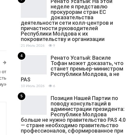
Ренато Усатый: На этой
неделе я представлю
прокурорам стран ЕС
доказательства
деятельности сети колл-центров и
причастности руководителей
Республики Молдова к их
покровительству и организации
21 Июль 2026
9
4
Ренато Усатый: Василе
Тофан может доказать, что
станет премьер-министром
 от
Республики Молдова, а не
сть
PAS
му»
10 Июль 2026
6
5
Позиция Нашей Партии по
поводу консультаций в
администрации президента:
Республике Молдова
больше не нужно правительство PAS 4.0
— стране необходимо правительство
профессионалов, сформированное при