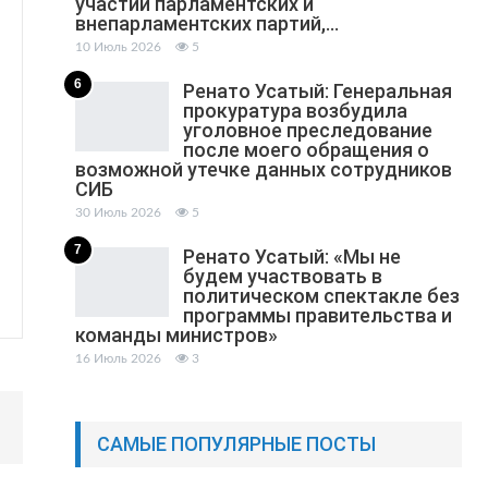
участии парламентских и
внепарламентских партий,…
10 Июль 2026
5
6
Ренато Усатый: Генеральная
прокуратура возбудила
уголовное преследование
после моего обращения о
возможной утечке данных сотрудников
СИБ
30 Июль 2026
5
7
Ренато Усатый: «Мы не
будем участвовать в
политическом спектакле без
программы правительства и
команды министров»
16 Июль 2026
3
САМЫЕ ПОПУЛЯРНЫЕ ПОСТЫ