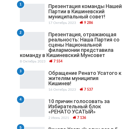
1
Презентация команды Нашей
Партии в Кишиневский
муниципальный cовет!
17 Октябрь 2023
9 286
2
Презентация, отражающая
реальность: Наша Партия со
сцены Национальной
филармонии представила
команду в Кишиневский Мунсовет
8 Октябрь 2023
7 554
3
Обращение Ренато Усатого к
жителям муниципия
Кишинев!
16 Октябрь 2023
7 537
4
10 причин голосовать за
Избирательный блок
«РЕНАТО УСАТЫЙ»
2 Июнь 2021
7 136
5