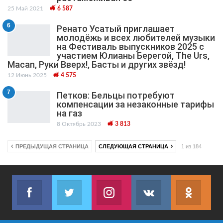
25 Май 2021
6 587
6
Ренато Усатый приглашает
молодёжь и всех любителей музыки
на Фестиваль выпускников 2025 с
участием Юлианы Берегой, The Urs,
Macan, Руки Вверх!, Басты и других звёзд!
12 Июнь 2025
4 575
7
Петков: Бельцы потребуют
компенсации за незаконные тарифы
на газ
8 Октябрь 2023
3 813
ПРЕДЫДУЩАЯ СТРАНИЦА
СЛЕДУЮЩАЯ СТРАНИЦА
1 из 184
Facebook
Twitter
Instagram
VK
ok.r
Join us on Facebook
Join us on Twitter
Join us on Instagram
Join us on VK
Subs