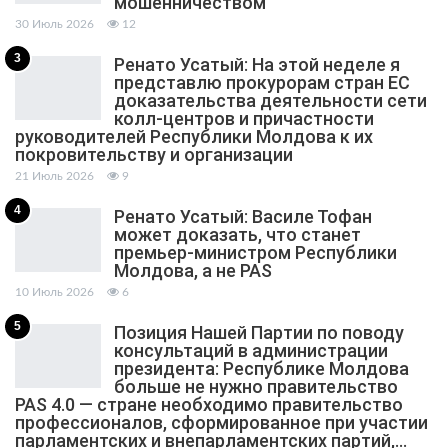
мошенничеством
30 Июль 2026
12
3
Ренато Усатый: На этой неделе я
представлю прокурорам стран ЕС
доказательства деятельности сети
колл-центров и причастности
руководителей Республики Молдова к их
покровительству и организации
21 Июль 2026
9
4
Ренато Усатый: Василе Тофан
может доказать, что станет
премьер-министром Республики
Молдова, а не PAS
10 Июль 2026
6
5
Позиция Нашей Партии по поводу
консультаций в администрации
президента: Республике Молдова
больше не нужно правительство
PAS 4.0 — стране необходимо правительство
профессионалов, сформированное при участии
парламентских и внепарламентских партий,…