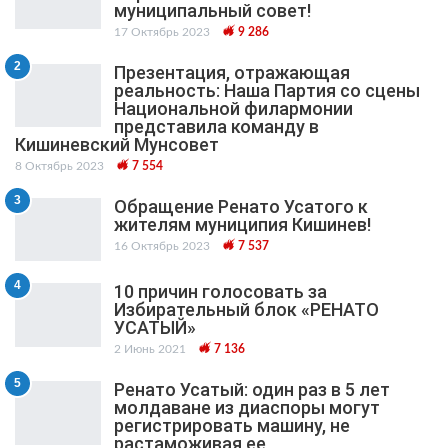
муниципальный cовет!
17 Октябрь 2023
9 286
2
Презентация, отражающая
реальность: Наша Партия со сцены
Национальной филармонии
представила команду в
Кишиневский Мунсовет
8 Октябрь 2023
7 554
3
Обращение Ренато Усатого к
жителям муниципия Кишинев!
16 Октябрь 2023
7 537
4
10 причин голосовать за
Избирательный блок «РЕНАТО
УСАТЫЙ»
2 Июнь 2021
7 136
5
Ренато Усатый: один раз в 5 лет
молдаване из диаспоры могут
регистрировать машину, не
растаможивая ее