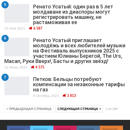
5
Ренато Усатый: один раз в 5 лет
молдаване из диаспоры могут
регистрировать машину, не
растаможивая ее
25 Май 2021
6 587
6
Ренато Усатый приглашает
молодёжь и всех любителей музыки
на Фестиваль выпускников 2025 с
участием Юлианы Берегой, The Urs,
Macan, Руки Вверх!, Басты и других звёзд!
12 Июнь 2025
4 575
7
Петков: Бельцы потребуют
компенсации за незаконные тарифы
на газ
8 Октябрь 2023
3 813
ПРЕДЫДУЩАЯ СТРАНИЦА
СЛЕДУЮЩАЯ СТРАНИЦА
1 из 184