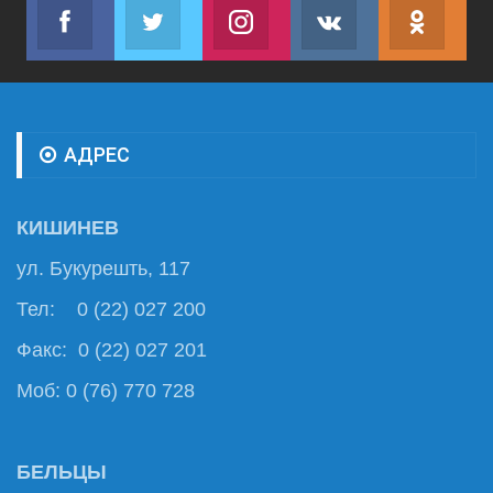
Facebook
Twitter
Instagram
VK
ok.r
Join us on Facebook
Join us on Twitter
Join us on Instagram
Join us on VK
Subs
АДРЕС
КИШИНЕВ
ул. Букурешть, 117
Тел: 0 (22) 027 200
Факс: 0 (22) 027 201
Моб: 0 (76) 770 728
БЕЛЬЦЫ