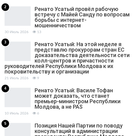
2
Ренато Усатый провёл рабочую
встречу с Майей Санду по вопросам
борьбы с интернет-
мошенничеством
30 Июль 2026
13
3
Ренато Усатый: На этой неделе я
представлю прокурорам стран ЕС
доказательства деятельности сети
колл-центров и причастности
руководителей Республики Молдова к их
покровительству и организации
21 Июль 2026
9
4
Ренато Усатый: Василе Тофан
может доказать, что станет
премьер-министром Республики
Молдова, а не PAS
10 Июль 2026
6
5
Позиция Нашей Партии по поводу
консультаций в администрации