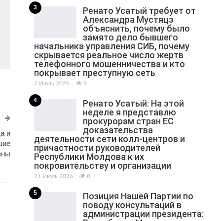
3
Ренато Усатый требует от
Александра Мустяцэ
объяснить, почему было
замято дело бывшего
начальника управления СИБ, почему
скрывается реальное число жертв
телефонного мошенничества и кто
покрывает преступную сеть
2 Июль 2026
9
4
Ренато Усатый: На этой
неделе я представлю
прокурорам стран ЕС
доказательства
а и
деятельности сети колл-центров и
шие
причастности руководителей
ены
Республики Молдова к их
покровительству и организации
21 Июль 2026
8
5
Позиция Нашей Партии по
поводу консультаций в
администрации президента: