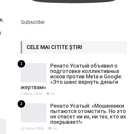
к.
Subscribe
х
CELE MAI CITITE ȘTIRI
1
Ренато Усатый объявил о
подготовке коллективных
исков против Meta и Google:
«Это шанс вернуть деньги
жертвам»
2 Июль 2026
16
2
Ренато Усатый: «Мошенники
пытаются отомстить. Но это
не спасет ни их, ни тех, кто их
покрывает!»
22 Июль 2026
14