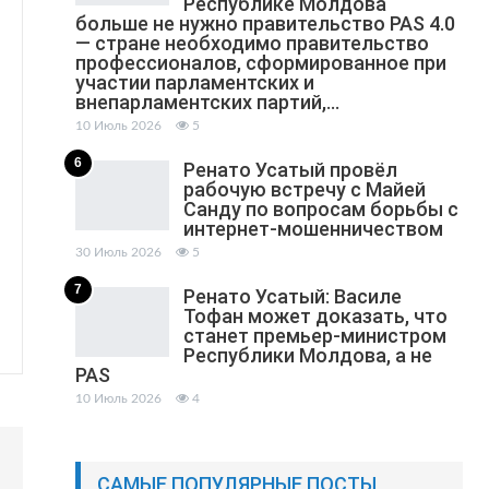
Республике Молдова
больше не нужно правительство PAS 4.0
— стране необходимо правительство
профессионалов, сформированное при
участии парламентских и
внепарламентских партий,…
10 Июль 2026
5
6
Ренато Усатый провёл
рабочую встречу с Майей
Санду по вопросам борьбы с
интернет-мошенничеством
30 Июль 2026
5
7
Ренато Усатый: Василе
Тофан может доказать, что
станет премьер-министром
Республики Молдова, а не
PAS
10 Июль 2026
4
САМЫЕ ПОПУЛЯРНЫЕ ПОСТЫ