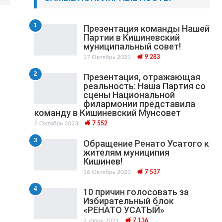
1
Презентация команды Нашей
Партии в Кишиневский
муниципальный cовет!
17 Октябрь 2023
9 283
2
Презентация, отражающая
реальность: Наша Партия со
сцены Национальной
филармонии представила
команду в Кишиневский Мунсовет
8 Октябрь 2023
7 552
3
Обращение Ренато Усатого к
жителям муниципия
Кишинев!
16 Октябрь 2023
7 537
4
10 причин голосовать за
Избирательный блок
«РЕНАТО УСАТЫЙ»
2 Июнь 2021
7 136