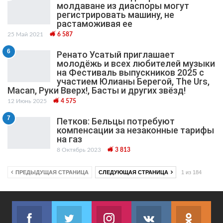
молдаване из диаспоры могут
регистрировать машину, не
растаможивая ее
25 Май 2021
6 587
6
Ренато Усатый приглашает
молодёжь и всех любителей музыки
на Фестиваль выпускников 2025 с
участием Юлианы Берегой, The Urs,
Macan, Руки Вверх!, Басты и других звёзд!
12 Июнь 2025
4 575
7
Петков: Бельцы потребуют
компенсации за незаконные тарифы
на газ
8 Октябрь 2023
3 813
ПРЕДЫДУЩАЯ СТРАНИЦА
СЛЕДУЮЩАЯ СТРАНИЦА
1 из 184
Facebook
Twitter
Instagram
VK
ok.r