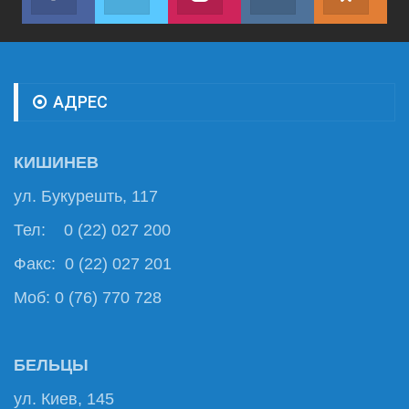
Join us on Facebook
Join us on Twitter
Join us on Instagram
Join us on VK
Subs
АДРЕС
КИШИНЕВ
ул. Букурешть, 117
Тел: 0 (22) 027 200
Факс: 0 (22) 027 201
Моб: 0 (76) 770 728
БЕЛЬЦЫ
ул. Киев, 145