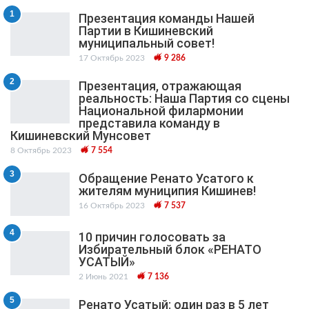
1
Презентация команды Нашей
Партии в Кишиневский
муниципальный cовет!
17 Октябрь 2023
9 286
2
Презентация, отражающая
реальность: Наша Партия со сцены
Национальной филармонии
представила команду в
Кишиневский Мунсовет
8 Октябрь 2023
7 554
3
Обращение Ренато Усатого к
жителям муниципия Кишинев!
16 Октябрь 2023
7 537
4
10 причин голосовать за
Избирательный блок «РЕНАТО
УСАТЫЙ»
2 Июнь 2021
7 136
5
Ренато Усатый: один раз в 5 лет