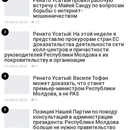
Ренато Усатый провёл рабочую
встречу с Майей Санду по вопросам
борьбы с интернет-
мошенничеством
30 Июль 2026
12
3
Ренато Усатый: На этой неделе я
представлю прокурорам стран ЕС
доказательства деятельности сети
колл-центров и причастности
руководителей Республики Молдова к их
покровительству и организации
21 Июль 2026
9
4
Ренато Усатый: Василе Тофан
может доказать, что станет
премьер-министром Республики
Молдова, а не PAS
10 Июль 2026
6
5
Позиция Нашей Партии по поводу
консультаций в администрации
президента: Республике Молдова
больше не нужно правительство