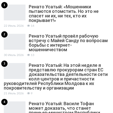
1
Ренато Усатый: «Мошенники
пытаются отомстить. Но это не
спасет ни их, ни тех, кто их
покрывает!»
22 Июль 2026
14
2
Ренато Усатый провёл рабочую
встречу с Майей Санду по вопросам
борьбы с интернет-
мошенничеством
30 Июль 2026
13
3
Ренато Усатый: На этой неделе я
представлю прокурорам стран ЕС
доказательства деятельности сети
колл-центров и причастности
руководителей Республики Молдова к их
покровительству и организации
21 Июль 2026
9
4
Ренато Усатый: Василе Тофан
может доказать, что станет
премьер-министром Республики