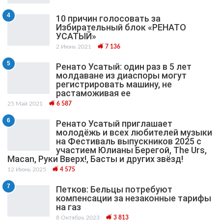
4
10 причин голосовать за
Избирательный блок «РЕНАТО
УСАТЫЙ»
2 Июнь 2021
7 136
5
Ренато Усатый: один раз в 5 лет
молдаване из диаспоры могут
регистрировать машину, не
растаможивая ее
25 Май 2021
6 587
6
Ренато Усатый приглашает
молодёжь и всех любителей музыки
на Фестиваль выпускников 2025 с
участием Юлианы Берегой, The Urs,
Macan, Руки Вверх!, Басты и других звёзд!
12 Июнь 2025
4 575
7
Петков: Бельцы потребуют
компенсации за незаконные тарифы
на газ
8 Октябрь 2023
3 813