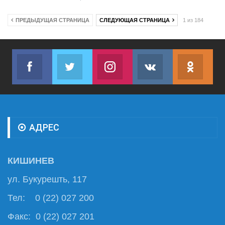
ПРЕДЫДУЩАЯ СТРАНИЦА
СЛЕДУЮЩАЯ СТРАНИЦА
1 из 184
Facebook
Twitter
Instagram
VK
ok.r
Join us on Facebook
Join us on Twitter
Join us on Instagram
Join us on VK
Subs
АДРЕС
КИШИНЕВ
ул. Букурешть, 117
Тел: 0 (22) 027 200
Факс: 0 (22) 027 201